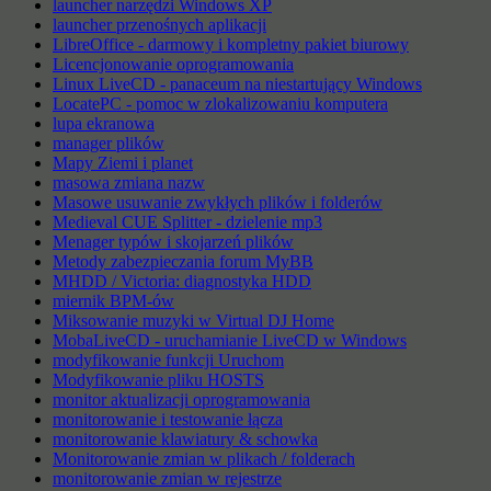
launcher narzędzi Windows XP
launcher przenośnych aplikacji
LibreOffice - darmowy i kompletny pakiet biurowy
Licencjonowanie oprogramowania
Linux LiveCD - panaceum na niestartujący Windows
LocatePC - pomoc w zlokalizowaniu komputera
lupa ekranowa
manager plików
Mapy Ziemi i planet
masowa zmiana nazw
Masowe usuwanie zwykłych plików i folderów
Medieval CUE Splitter - dzielenie mp3
Menager typów i skojarzeń plików
Metody zabezpieczania forum MyBB
MHDD / Victoria: diagnostyka HDD
miernik BPM-ów
Miksowanie muzyki w Virtual DJ Home
MobaLiveCD - uruchamianie LiveCD w Windows
modyfikowanie funkcji Uruchom
Modyfikowanie pliku HOSTS
monitor aktualizacji oprogramowania
monitorowanie i testowanie łącza
monitorowanie klawiatury & schowka
Monitorowanie zmian w plikach / folderach
monitorowanie zmian w rejestrze