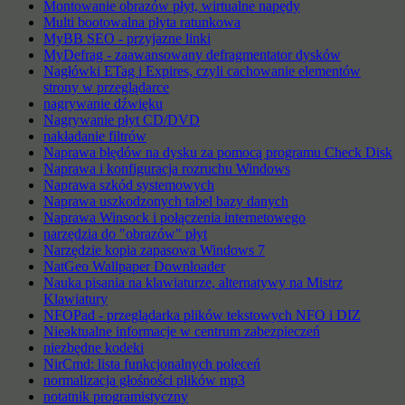
Montowanie obrazów płyt, wirtualne napędy
Multi bootowalna płyta ratunkowa
MyBB SEO - przyjazne linki
MyDefrag - zaawansowany defragmentator dysków
Nagłówki ETag i Expires, czyli cachowanie elementów
strony w przeglądarce
nagrywanie dźwięku
Nagrywanie płyt CD/DVD
nakładanie filtrów
Naprawa błędów na dysku za pomocą programu Check Disk
Naprawa i konfiguracja rozruchu Windows
Naprawa szkód systemowych
Naprawa uszkodzonych tabel bazy danych
Naprawa Winsock i połączenia internetowego
narzędzia do "obrazów" płyt
Narzędzie kopia zapasowa Windows 7
NatGeo Wallpaper Downloader
Nauka pisania na klawiaturze, alternatywy na Mistrz
Klawiatury
NFOPad - przeglądarka plików tekstowych NFO i DIZ
Nieaktualne informacje w centrum zabezpieczeń
niezbędne kodeki
NirCmd: lista funkcjonalnych poleceń
normalizacja głośności plików mp3
notatnik programistyczny