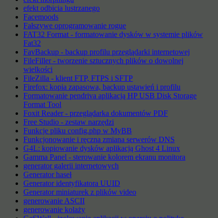
efekt odbicia lustrzanego
Facemoods
Fałszywe oprogramowanie rogue
FAT32 Format - formatowanie dysków w systemie plików
Fat32
FavBackup - backup profilu przeglądarki internetowej
FileFiller - tworzenie sztucznych plików o dowolnej
wielkości
FileZilla - klient FTP, FTPS i SFTP
Firefox: kopia zapasowa, backup ustawień i profilu
Formatowanie pendriva aplikacją HP USB Disk Storage
Format Tool
Foxit Reader - przeglądarka dokumentów PDF
Free Studio - zestaw narzędzi
Funkcje pliku config.php w MyBB
Funkcjonowanie i ręczna zmiana serwerów DNS
G4L: kopiowanie dysków aplikacją Ghost 4 Linux
Gamma Panel - sterowanie kolorem ekranu monitora
generator galerii internetowych
Generator haseł
Generator identyfikatora UUID
Generator miniaturek z plików video
generowanie ASCII
generowanie kolaży