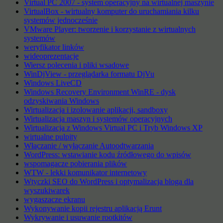
Virtual PC 2007 - system operacyjny na wirtualnej maszynie
VirtualBox - wirtualny komputer do uruchamiania kilku
systemów jednocześnie
VMware Player: tworzenie i korzystanie z wirtualnych
systemów
weryfikator linków
wideoprezentacje
Wiersz polecenia i pliki wsadowe
WinDjView - przeglądarka formatu DjVu
Windows LiveCD
Windows Recovery Environment WinRE - dysk
odzyskiwania Windows
Wirtualizacja i izolowanie aplikacji, sandboxy
Wirtualizacja maszyn i systemów operacyjnych
Wirtualizacja z Windows Virtual PC i Tryb Windows XP
wirtualne pulpity
Włączanie / wyłączanie Autoodtwarzania
WordPress: wstawianie kodu źródłowego do wpisów
wspomagacze pobierania plików
WTW - lekki komunikator internetowy
Wtyczki SEO do WordPress i optymalizacja bloga dla
wyszukiwarek
wygaszacze ekranu
Wykonywanie kopii rejestru aplikacją Erunt
Wykrywanie i usuwanie rootkitów