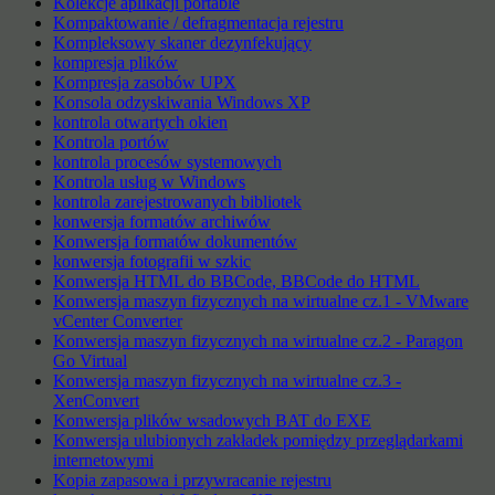
Kolekcje aplikacji portable
Kompaktowanie / defragmentacja rejestru
Kompleksowy skaner dezynfekujący
kompresja plików
Kompresja zasobów UPX
Konsola odzyskiwania Windows XP
kontrola otwartych okien
Kontrola portów
kontrola procesów systemowych
Kontrola usług w Windows
kontrola zarejestrowanych bibliotek
konwersja formatów archiwów
Konwersja formatów dokumentów
konwersja fotografii w szkic
Konwersja HTML do BBCode, BBCode do HTML
Konwersja maszyn fizycznych na wirtualne cz.1 - VMware
vCenter Converter
Konwersja maszyn fizycznych na wirtualne cz.2 - Paragon
Go Virtual
Konwersja maszyn fizycznych na wirtualne cz.3 -
XenConvert
Konwersja plików wsadowych BAT do EXE
Konwersja ulubionych zakładek pomiędzy przeglądarkami
internetowymi
Kopia zapasowa i przywracanie rejestru