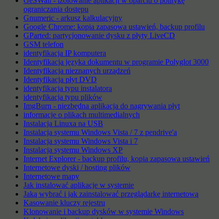
GeSWall - izolowanie aplikacji w oparciu o politykę
ograniczania dostępu
Gnumeric - arkusz kalkulacyjny
Google Chrome: kopia zapasowa ustawień, backup profilu
GParted: partycjonowanie dysku z płyty LiveCD
GSM telefon
identyfikacja IP komputera
Identyfikacja języka dokumentu w programie Polyglot 3000
Identyfikacja nieznanych urządzeń
Identyfikacja płyt DVD
identyfikacja typu instalatora
identyfikacja typu plików
ImgBurn - niezbędna aplikacja do nagrywania płyt
informacje o plikach multimedialnych
Instalacja Linuxa na USB
Instalacja systemu Windows Vista / 7 z pendrive'a
Instalacja systemu Windows Vista i 7
Instalacja systemu Windows XP
Internet Explorer - backup profilu, kopia zapasowa ustawień
Internetowe dyski / hosting plików
Internetowe mapy
Jak instalować aplikacje w systemie
Jaką wybrać i jak zainstalować przeglądarkę internetową
Kasowanie kluczy rejestru
Klonowanie i backup dysków w systemie Windows