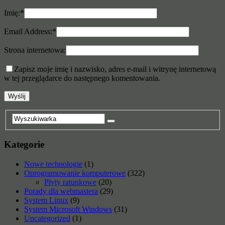
Imię:
*
Email Address:
*
Strona internetowa:
Zapisz moje imię i nazwisko, adres e-mail i witrynę internetową
w tej przeglądarce do następnego komentowania.
Kategorie
Nowe technologie
(1)
Oprogramowanie komputerowe
(322)
Płyty ratunkowe
(20)
Porady dla webmastera
(29)
System Linux
(9)
System Microsoft Windows
(31)
Uncategorized
(1)