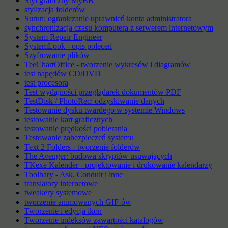
Styl graficzny MyBB
stylizacja folderów
Surun: ograniczanie uprawnień konta administratora
synchronizacja czasu komputera z serwerem internetowym
System Repair Engineer
SystemLook - opis poleceń
Szyfrowanie plików
TeeChartOffice - tworzenie wykresów i diagramów
test napędów CD/DVD
test procesora
Test wydajności przeglądarek dokumentów PDF
TestDisk / PhotoRec: odzyskiwanie danych
Testowanie dysku twardego w systemie Windows
testowanie kart graficznych
testowanie prędkości pobierania
Testowanie zabezpieczeń systemu
Text 2 Folders - tworzenie folderów
The Avenger: budowa skryptów usuwających
TKexe Kalender - projektowanie i drukowanie kalendarzy
Toolbary - Ask, Conduit i inne
translatory internetowe
tweakery systemowe
tworzenie animowanych GIF-ów
Tworzenie i edycja ikon
Tworzenie indeksów zawartości katalogów