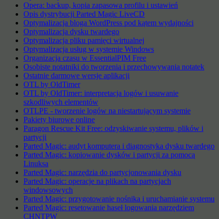
Opera: backup, kopia zapasowa profilu i ustawień
Opis dystrybucji Parted Magic LiveCD
Optymalizacja bloga WordPress pod kątem wydajności
Optymalizacja dysku twardego
Optymalizacja pliku pamięci wirtualnej
Optymalizacja usług w systemie Windows
Organizacja czasu w EssentialPIM Free
Osobiste notatniki do tworzenia i przechowywania notatek
Ostatnie darmowe wersje aplikacji
OTL by OldTimer
OTL by OldTimer: interpretacja logów i usuwanie
szkodliwych elementów
OTLPE - tworzenie logów na niestartującym systemie
Pakiety biurowe online
Paragon Rescue Kit Free: odzyskiwanie systemu, plików i
partycji
Parted Magic: audyt komputera i diagnostyka dysku twardego
Parted Magic: kopiowanie dysków i partycji za pomocą
Linuksa
Parted Magic: narzędzia do partycjonowania dysku
Parted Magic: operacje na plikach na partycjach
windowsowych
Parted Magic: przygotowanie nośnika i uruchamianie systemu
Parted Magic: resetowanie haseł logowania narzędziem
CHNTPW