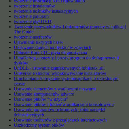
tworzenie informacji NFO ripów audio
tworzenie instalatorów
tworzenie nośników instalacyjnych
tworzenie panoram
tworzenie płyt DVD
Tworzenie przewodników i dokumentów pomocy w aplikacji
The Guide
tworzenie userbarów
Ujawnianie ukrytych haseł
Ukrywanie danych na dysku / w zdjęciach
Ultimate Boot CD - płyta diagnostyczna
UltraDefrag - potężny i prosty program do defragmentacji
dysków
UnDLL - usuwanie zainfekowanych bibliotek .dll
Universal Extractor: wypakowywanie instalatorów
Uruchamianie/zamykanie systemu/aplikacji o określonym
czasie
Usuwanie elementów z wadliwymi nazwami
Usuwanie komponentów adware
Usuwanie plików "w użyciu"
Usuwanie plików i folderów aplikacjami konsolowymi
Usuwanie programów ochronnych, zbiór narzędzi
deinstalacyjnych
Usuwanie toolbarów z przeglądarek internetowych
Uszkodzony system plików