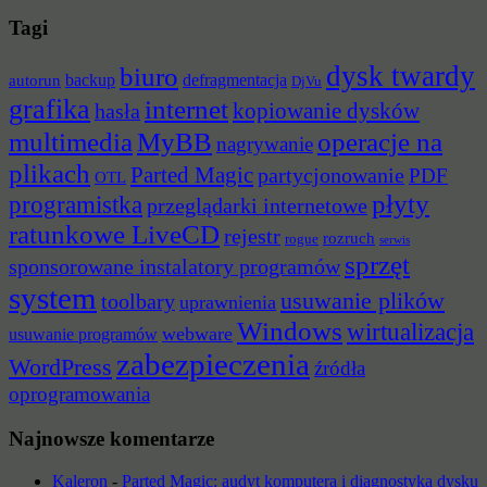
Tagi
dysk twardy
biuro
backup
defragmentacja
autorun
DjVu
grafika
internet
hasła
kopiowanie dysków
multimedia
MyBB
operacje na
nagrywanie
plikach
Parted Magic
partycjonowanie
PDF
OTL
płyty
programistka
przeglądarki internetowe
ratunkowe LiveCD
rejestr
rozruch
rogue
serwis
sprzęt
sponsorowane instalatory programów
system
usuwanie plików
toolbary
uprawnienia
Windows
wirtualizacja
webware
usuwanie programów
zabezpieczenia
WordPress
źródła
oprogramowania
Najnowsze komentarze
Kaleron
-
Parted Magic: audyt komputera i diagnostyka dysku