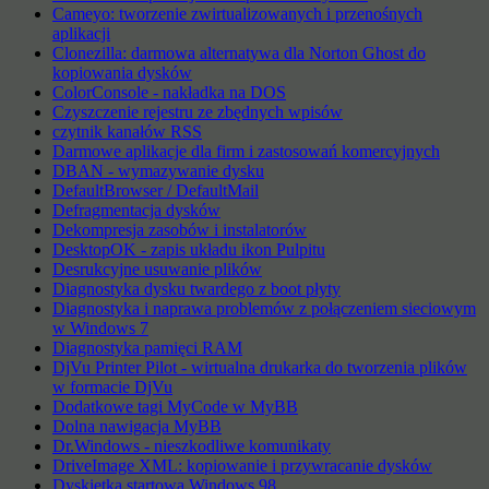
Cameyo: tworzenie zwirtualizowanych i przenośnych
aplikacji
Clonezilla: darmowa alternatywa dla Norton Ghost do
kopiowania dysków
ColorConsole - nakładka na DOS
Czyszczenie rejestru ze zbędnych wpisów
czytnik kanałów RSS
Darmowe aplikacje dla firm i zastosowań komercyjnych
DBAN - wymazywanie dysku
DefaultBrowser / DefaultMail
Defragmentacja dysków
Dekompresja zasobów i instalatorów
DesktopOK - zapis układu ikon Pulpitu
Desrukcyjne usuwanie plików
Diagnostyka dysku twardego z boot płyty
Diagnostyka i naprawa problemów z połączeniem sieciowym
w Windows 7
Diagnostyka pamięci RAM
DjVu Printer Pilot - wirtualna drukarka do tworzenia plików
w formacie DjVu
Dodatkowe tagi MyCode w MyBB
Dolna nawigacja MyBB
Dr.Windows - nieszkodliwe komunikaty
DriveImage XML: kopiowanie i przywracanie dysków
Dyskietka startowa Windows 98