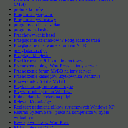
(.MSI)
próbnik kolorów
Program antyspyware
Program antywirusowy
programy do Paska zadań
programy malarskie
Przechowywanie haseł
Przeglądanie dzienników w Podglądzie zdarzeń
Przeglądanie i usuwanie strumieni NTFS
przeglądarka zdjęć
Przeglądarki rejestru
Przekierowanie 301 stron internetowych
Przenoszenie bloga WordPress na inny serwer
Przenoszenie forum MyBB na inny serwer
Przenoszenie katalogów użytkownika Windows
Przewodnik CSS dla MyBB
Przykład oprogramowania rogue
Przywracanie systemu Windows
Rainlendar - kalendarz na pulpit
RelevantKnowledge
Replacer: podmiana plików systemowych Windows XP
Returnil System Safe - praca na komputerze w trybie
wirtualnym
Rewizje wpisów w WordPress
RIPowanie płyt DVD