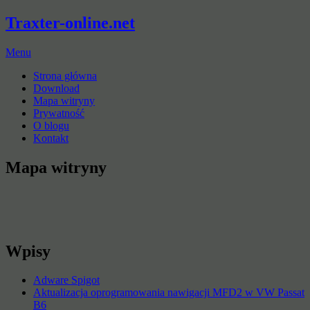
Traxter-online.net
Menu
Strona główna
Download
Mapa witryny
Prywatność
O blogu
Kontakt
Mapa witryny
Wpisy
Adware Spigot
Aktualizacja oprogramowania nawigacji MFD2 w VW Passat
B6