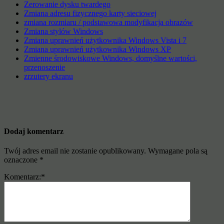
Zerowanie dysku twardego
Zmiana adresu fizycznego karty sieciowej
zmiana rozmiaru / podstawowa modyfikacja obrazów
Zmiana stylów Windows
Zmiana uprawnień użytkownika Windows Vista i 7
Zmiana uprawnień użytkownika Windows XP
Zmienne środowiskowe Windows, domyślne wartości,
przenoszenie
zrzutery ekranu
Dodaj komentarz
Twój adres email nie zostanie opublikowany.
Wymagane pola są
oznaczone
*
Komentarz:
*