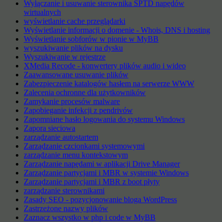
Wyłączanie i usuwanie sterownika SPTD napędów
wirtualnych
wyświetlanie cache przeglądarki
Wyświetlanie informacji o domenie - Whois, DNS i hosting
Wyświetlanie sobforów w pionie w MyBB
wyszukiwanie plików na dysku
Wyszukiwanie w rejestrze
XMedia Recode - konwertery plików audio i wideo
Zaawansowane usuwanie plików
Zabezpieczenie katalogów hasłem na serwerze WWW
Zalecenia ochronne dla użytkowników
Zamykanie procesów malware
Zapobieganie infekcji z pendrivów
Zapomniane hasło logowania do systemu Windows
Zapora sieciowa
zarządzanie autostartem
Zarządzanie czcionkami systemowymi
zarządzanie menu kontekstowym
Zarządzanie napędami w aplikacji Drive Manager
Zarządzanie partycjami i MBR w systemie Windows
Zarządzanie partycjami i MBR z boot płyty
zarządzanie sterownikami
Zasady SEO - pozycjonowanie bloga WordPress
Zastrzeżone nazwy plików
Zaznacz wszystko w php i code w MyBB