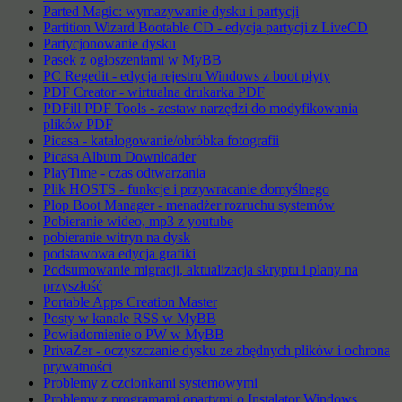
Parted Magic: wymazywanie dysku i partycji
Partition Wizard Bootable CD - edycja partycji z LiveCD
Partycjonowanie dysku
Pasek z ogłoszeniami w MyBB
PC Regedit - edycja rejestru Windows z boot płyty
PDF Creator - wirtualna drukarka PDF
PDFill PDF Tools - zestaw narzędzi do modyfikowania
plików PDF
Picasa - katalogowanie/obróbka fotografii
Picasa Album Downloader
PlayTime - czas odtwarzania
Plik HOSTS - funkcje i przywracanie domyślnego
Plop Boot Manager - menadżer rozruchu systemów
Pobieranie wideo, mp3 z youtube
pobieranie witryn na dysk
podstawowa edycja grafiki
Podsumowanie migracji, aktualizacja skryptu i plany na
przyszłość
Portable Apps Creation Master
Posty w kanale RSS w MyBB
Powiadomienie o PW w MyBB
PrivaZer - oczyszczanie dysku ze zbędnych plików i ochrona
prywatności
Problemy z czcionkami systemowymi
Problemy z programami opartymi o Instalator Windows