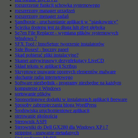
rozszerzenie funkcji schowka systemowego
rozszerzony manager urządzeń
rozszerzony menager zadań
Sandboxie - uruchamianie aplikacji w "piaskownicy"
Ścieżka dostępu jest za długa lub zbyt głęboka
Se7en File Replacer - wymiana plików systemowych
Windows 7
SFX Tool / InnoSetup: tworzenie instalatorów
Side Boxes! - boczny panel
Skąd pobierać pliki instalacyjne?
Skaner antywirusowy dezynfekujący LiveCD
Skład tekstu w aplikacji Scribus
Skryptowe usuwanie opornych elementów malware
słuchanie radia internetowego
Software niezbędnik - programy niezbędne na każdym
komputerze z Windows
sortowanie plików
Sponsoringowe dodatki w instalatorach aplikacji freeware
Sposoby zabezpieczania bloga WordPress
Środowiska uruchomieniowe aplikacji
sterowanie głośnością
Sterownik ASPI
Sterowniki do Dell GX280 dla Windows XP i 7
stripping - usuwanie metadanych