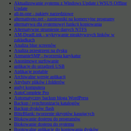
Aktualizowanie systemu z Windows Update i WSUS Offline
Update
all-in-one - pakiety narzędziowe
alternativeto.net - zamienniki na komercyjne programy
alternatywa dla systemowej funkcji kopiowania
Alternatywne strumienie danych NTFS
AM-DeadLink - wykrywanie nieaktywnych linków w
zakładkach
Analiza blue screenów
Analiza przestrzeni na dysku
AnmanieSMP - tworzenia karykatur
Anonimowe surfowanie
aplikacje do urządzeń USB
Aplikacje portable
Archiwalne wersje aplikacji
Atrybuty plików i folderów
audyt komputera
AutoComplete Pro
Automatyczny backup bloga WordPress
Backup / synchronizacja katalogów
Backup dysków flash
BlitzBlank: tworzenie skryptów kasujących
Blokowanie dostępu do programów
Blokowanie dostępu do systemu
Bootowalne aplikacje do kopiowania dysków