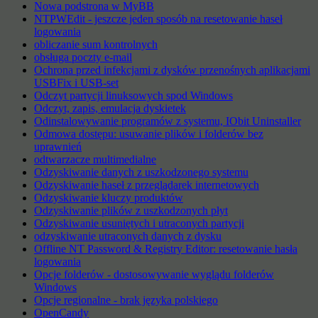
Nowa podstrona w MyBB
NTPWEdit - jeszcze jeden sposób na resetowanie haseł
logowania
obliczanie sum kontrolnych
obsługa poczty e-mail
Ochrona przed infekcjami z dysków przenośnych aplikacjami
USBFix i USB-set
Odczyt partycji linuksowych spod Windows
Odczyt, zapis, emulacja dyskietek
Odinstalowywanie programów z systemu, IObit Uninstaller
Odmowa dostępu: usuwanie plików i folderów bez
uprawnień
odtwarzacze multimedialne
Odzyskiwanie danych z uszkodzonego systemu
Odzyskiwanie haseł z przeglądarek internetowych
Odzyskiwanie kluczy produktów
Odzyskiwanie plików z uszkodzonych płyt
Odzyskiwanie usuniętych i utraconych partycji
odzyskiwanie utraconych danych z dysku
Offline NT Password & Registry Editor: resetowanie hasła
logowania
Opcje folderów - dostosowywanie wyglądu folderów
Windows
Opcje regionalne - brak języka polskiego
OpenCandy