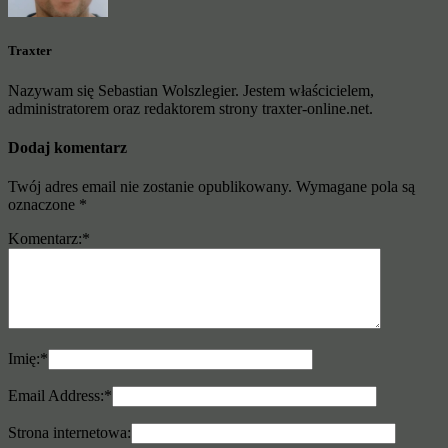
Traxter
Nazywam się Sebastian Wolszlegier. Jestem właścicielem,
administratorem oraz redaktorem strony traxter-online.net.
Dodaj komentarz
Twój adres email nie zostanie opublikowany.
Wymagane pola są
oznaczone
*
Komentarz:
*
Imię:
*
Email Address:
*
Strona internetowa: