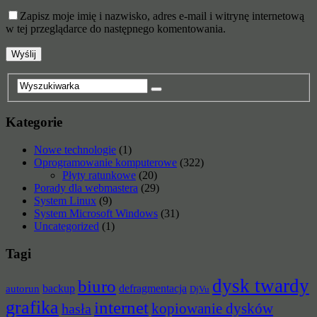
Zapisz moje imię i nazwisko, adres e-mail i witrynę internetową
w tej przeglądarce do następnego komentowania.
Kategorie
Nowe technologie
(1)
Oprogramowanie komputerowe
(322)
Płyty ratunkowe
(20)
Porady dla webmastera
(29)
System Linux
(9)
System Microsoft Windows
(31)
Uncategorized
(1)
Tagi
dysk twardy
biuro
backup
defragmentacja
autorun
DjVu
grafika
internet
hasła
kopiowanie dysków