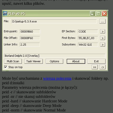
upuść, nawet kilku plików.
Może być uruchamiana z
wiersza polecenia
i skanować foldery np.
peid d:instalki
Parametry wiersza polecenia (można je łączyć):
peid -r // skanowanie subfolderów
peid -nr // nie skanuj subfolderów
peid -hard // skanowanie Hardcore Mode
peid -deep // skanowanie Deep Mode
peid -norm // skanowanie Normal Mode