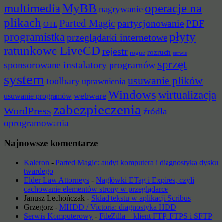
multimedia
MyBB
operacje na
nagrywanie
plikach
Parted Magic
partycjonowanie
PDF
OTL
płyty
programistka
przeglądarki internetowe
ratunkowe LiveCD
rejestr
rozruch
rogue
serwis
sprzęt
sponsorowane instalatory programów
system
usuwanie plików
toolbary
uprawnienia
Windows
wirtualizacja
webware
usuwanie programów
zabezpieczenia
WordPress
źródła
oprogramowania
Najnowsze komentarze
Kaleron
-
Parted Magic: audyt komputera i diagnostyka dysku
twardego
Elder Law Attorneys
-
Nagłówki ETag i Expires, czyli
cachowanie elementów strony w przeglądarce
Janusz Lechończak
-
Skład tekstu w aplikacji Scribus
Grzegorz
-
MHDD / Victoria: diagnostyka HDD
Serwis Komputerowy
-
FileZilla – klient FTP, FTPS i SFTP