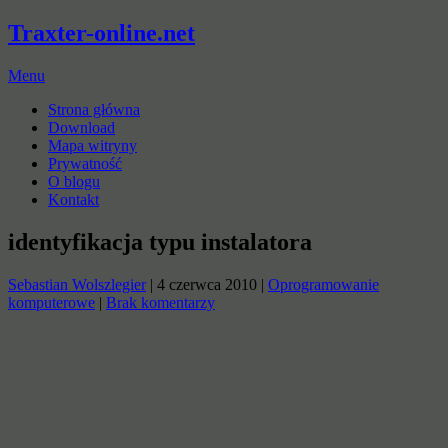
Traxter-online.net
Menu
Strona główna
Download
Mapa witryny
Prywatność
O blogu
Kontakt
identyfikacja typu instalatora
Sebastian Wolszlegier
|
4 czerwca 2010
|
Oprogramowanie
komputerowe
|
Brak komentarzy