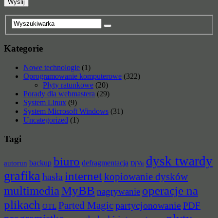
Kategorie
Nowe technologie
(1)
Oprogramowanie komputerowe
(322)
Płyty ratunkowe
(20)
Porady dla webmastera
(29)
System Linux
(9)
System Microsoft Windows
(31)
Uncategorized
(1)
Tagi
dysk twardy
biuro
backup
defragmentacja
autorun
DjVu
grafika
internet
hasła
kopiowanie dysków
multimedia
MyBB
operacje na
nagrywanie
plikach
Parted Magic
partycjonowanie
PDF
OTL