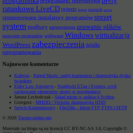
płyty
programistka
przeglądarki internetowe
ratunkowe LiveCD
rejestr
rozruch
rogue
serwis
sprzęt
sponsorowane instalatory programów
system
usuwanie plików
toolbary
uprawnienia
Windows
wirtualizacja
webware
usuwanie programów
zabezpieczenia
WordPress
źródła
oprogramowania
Najnowsze komentarze
Kaleron
-
Parted Magic: audyt komputera i diagnostyka dysku
twardego
Elder Law Attorneys
-
Nagłówki ETag i Expires, czyli
cachowanie elementów strony w przeglądarce
Janusz Lechończak
-
Skład tekstu w aplikacji Scribus
Grzegorz
-
MHDD / Victoria: diagnostyka HDD
Serwis Komputerowy
-
FileZilla – klient FTP, FTPS i SFTP
© 2026
Traxter-online.net
.
Materiały na blogu są na licencji CC BY-NC-SA 3.0, Copyright ©