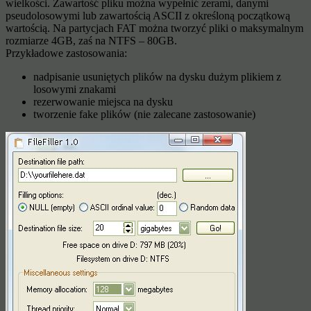
wielkości. Zawartość pliku można wypełnić zerami, danymi
pseudolosowymi lub zawartością ASCII z określoną początkową
wartością. Na partycjach FAT można tworzyć pliki o maksymalnym
rozmiarze 4GB, zaś na NTFS – 80GB.
Przykładowe zastosowania:
nadpisanie usuniętych plików na dysku dużym plikiem z
losowymi znakami
rezerwowanie miejsca na dysku
tworzenie fake plików (nie zalecane zastosowanie)