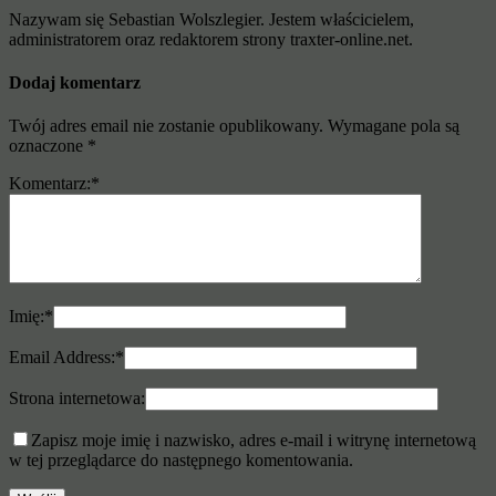
Nazywam się Sebastian Wolszlegier. Jestem właścicielem,
administratorem oraz redaktorem strony traxter-online.net.
Dodaj komentarz
Twój adres email nie zostanie opublikowany.
Wymagane pola są
oznaczone
*
Komentarz:
*
Imię:
*
Email Address:
*
Strona internetowa:
Zapisz moje imię i nazwisko, adres e-mail i witrynę internetową
w tej przeglądarce do następnego komentowania.