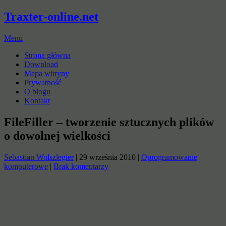
Traxter-online.net
Menu
Strona główna
Download
Mapa witryny
Prywatność
O blogu
Kontakt
FileFiller – tworzenie sztucznych plików
o dowolnej wielkości
Sebastian Wolszlegier
|
29 września 2010
|
Oprogramowanie
komputerowe
|
Brak komentarzy