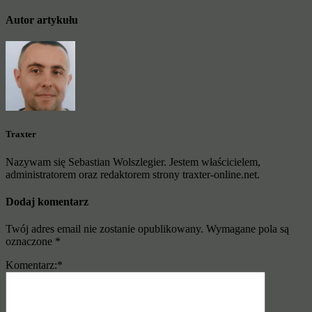
Autor artykułu
Traxter
Nazywam się Sebastian Wolszlegier. Jestem właścicielem,
administratorem oraz redaktorem strony traxter-online.net.
Dodaj komentarz
Twój adres email nie zostanie opublikowany.
Wymagane pola są
oznaczone
*
Komentarz:
*