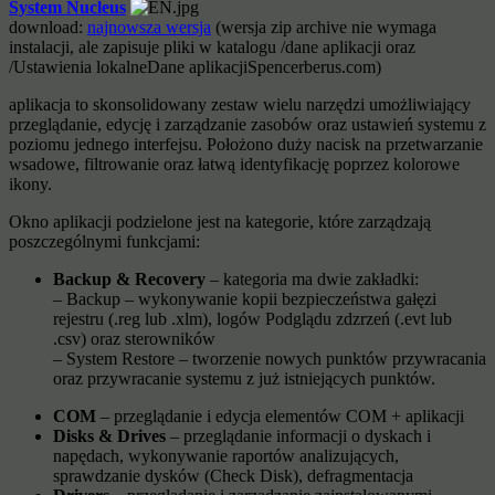
System Nucleus
download:
najnowsza wersja
(wersja zip archive nie wymaga
instalacji, ale zapisuje pliki w katalogu /dane aplikacji oraz
/Ustawienia lokalneDane aplikacjiSpencerberus.com)
aplikacja to skonsolidowany zestaw wielu narzędzi umożliwiający
przeglądanie, edycję i zarządzanie zasobów oraz ustawień systemu z
poziomu jednego interfejsu. Położono duży nacisk na przetwarzanie
wsadowe, filtrowanie oraz łatwą identyfikację poprzez kolorowe
ikony.
Okno aplikacji podzielone jest na kategorie, które zarządzają
poszczególnymi funkcjami:
Backup & Recovery
– kategoria ma dwie zakładki:
– Backup – wykonywanie kopii bezpieczeństwa gałęzi
rejestru (.reg lub .xlm), logów Podglądu zdzrzeń (.evt lub
.csv) oraz sterowników
– System Restore – tworzenie nowych punktów przywracania
oraz przywracanie systemu z już istniejących punktów.
COM
– przeglądanie i edycja elementów COM + aplikacji
Disks & Drives
– przeglądanie informacji o dyskach i
napędach, wykonywanie raportów analizujących,
sprawdzanie dysków (Check Disk), defragmentacja