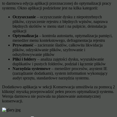
to darmowa edycja aplikacji przeznaczonej do optymalizacji pracy
systemu. Okno aplikacji podzielone jest na kilka kategorii:
Oczyszczanie
– oczyszczanie dysku z niepotrzebnych
plików, czyszczenie rejestru z błędnych wpisów, naprawa
błędnych skrótów w menu start i na pulpicie, deinstalacja
aplikacji
Optymalizacja
– kontrola autostartu, optymalizacja pamięci,
menedżer menu kontekstowego, defragmentacja rejestru
Prywatność
– zacieranie śladów, całkowita likwidacja
plików, odzyskiwanie plików, szyfrowanie i
odszyfrowywanie plików
Pliki i foldery
– analiza zajętości dysku, wyszukiwanie
duplikatów i pustych folderów, podział i łączenie plików
Narzędzia systemowe
– menedżer procesów, asystent IE
(zarządzanie dodatkami), system information wykonujący
audyt sprzętu, standardowe narzędzia systemu.
Dodatkowo aplikacja w sekcji Konserwacja umożliwia za pomocą 2
kliknięć myszką przeprowadzić pełen proces optymalizacji systemu.
Wersja darmowa nie pozwala na planowanie automatycznej
konserwacji.