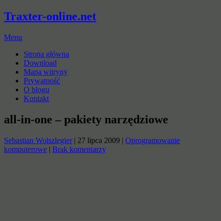
Traxter-online.net
Menu
Strona główna
Download
Mapa witryny
Prywatność
O blogu
Kontakt
all-in-one – pakiety narzędziowe
Sebastian Wolszlegier
|
27 lipca 2009
|
Oprogramowanie
komputerowe
|
Brak komentarzy