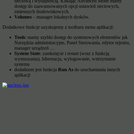
sieciową i wydajnością. Klikając Advanced Mode mamy
dostęp do zaawansowanych opcji ustawień sieciowych,
zmiennych środowiskowych.
Volumes
– manager lokalnych dysków.
Dodatkowe funkcje uzyskujemy z toolbaru menu aplikacji:
Tools
: mamy szybki dostęp do systemowych elementów jak
Narzędzia administracyjne, Panel Sterowania, edytor rejestru,
manager urządzeń …
System State
: zamknięcie i restart (wraz z funkcją
wymuszania), hibernacja, wylogowanie, wstrzymanie
systemu
dodatkiem jest funkcja
Run As
do uruchamiania innych
aplikacji