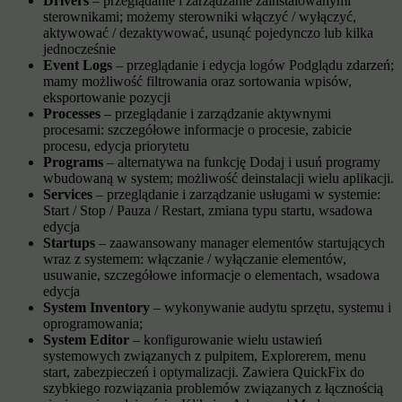
Drivers
– przeglądanie i zarządzanie zainstalowanymi
sterownikami; możemy sterowniki włączyć / wyłączyć,
aktywować / dezaktywować, usunąć pojedynczo lub kilka
jednocześnie
Event Logs
– przeglądanie i edycja logów Podglądu zdarzeń;
mamy możliwość filtrowania oraz sortowania wpisów,
eksportowanie pozycji
Processes
– przeglądanie i zarządzanie aktywnymi
procesami: szczegółowe informacje o procesie, zabicie
procesu, edycja priorytetu
Programs
– alternatywa na funkcję Dodaj i usuń programy
wbudowaną w system; możliwość deinstalacji wielu aplikacji.
Services
– przeglądanie i zarządzanie usługami w systemie:
Start / Stop / Pauza / Restart, zmiana typu startu, wsadowa
edycja
Startups
– zaawansowany manager elementów startujących
wraz z systemem: włączanie / wyłączanie elementów,
usuwanie, szczegółowe informacje o elementach, wsadowa
edycja
System Inventory
– wykonywanie audytu sprzętu, systemu i
oprogramowania;
System Editor
– konfigurowanie wielu ustawień
systemowych związanych z pulpitem, Explorerem, menu
start, zabezpieczeń i optymalizacji. Zawiera QuickFix do
szybkiego rozwiązania problemów związanych z łącznością