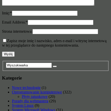
Imię:
*
Email Address:
*
Strona internetowa:
Zapisz moje imię i nazwisko, adres e-mail i witrynę internetową
w tej przeglądarce do następnego komentowania.
Kategorie
Nowe technologie
(1)
Oprogramowanie komputerowe
(322)
Płyty ratunkowe
(20)
Porady dla webmastera
(29)
System Linux
(9)
System Microsoft Windows
(31)