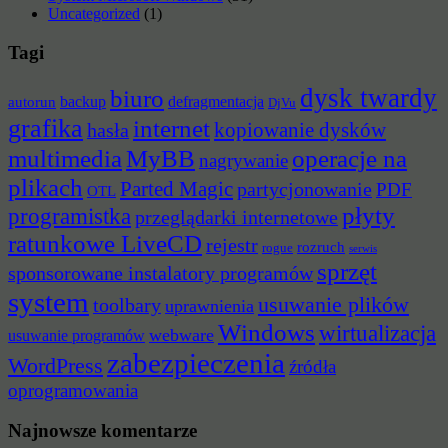
Uncategorized
(1)
Tagi
dysk twardy
biuro
backup
defragmentacja
autorun
DjVu
grafika
internet
hasła
kopiowanie dysków
multimedia
MyBB
operacje na
nagrywanie
plikach
Parted Magic
partycjonowanie
PDF
OTL
płyty
programistka
przeglądarki internetowe
ratunkowe LiveCD
rejestr
rozruch
rogue
serwis
sprzęt
sponsorowane instalatory programów
system
usuwanie plików
toolbary
uprawnienia
Windows
wirtualizacja
webware
usuwanie programów
zabezpieczenia
WordPress
źródła
oprogramowania
Najnowsze komentarze