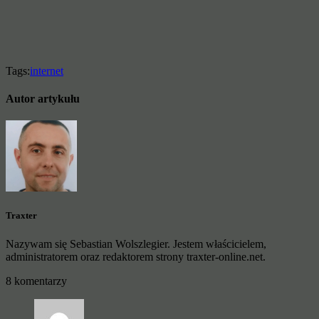
Tags:
internet
Autor artykułu
Traxter
Nazywam się Sebastian Wolszlegier. Jestem właścicielem,
administratorem oraz redaktorem strony traxter-online.net.
8 komentarzy