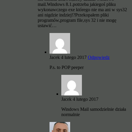
mail.Windows 8.1.potrzeba jakiegoś pliku
wykonawczego exe którego nie ma ani w sys32
ani nigdzie indziej!?Przekopałem pliki
programów,program file,sys 32 i nie mogę
ustawić…
Jacek
4 lutego 2017
Odpowiedz
P.s. to POP peeper
Jacek
4 lutego 2017
Windows Mail samodzielnie działa
normalnie