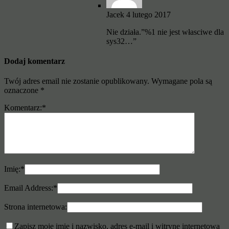
Jacek
4 lutego 2017
Nie działa.”%1 nie jest własciwe dla
sys32…”
Dodaj komentarz
Twój adres email nie zostanie opublikowany.
Wymagane pola są
oznaczone
*
Komentarz:
*
Imię:
*
Email Address:
*
Strona internetowa:
Zapisz moje imię i nazwisko, adres e-mail i witrynę internetową