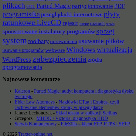
plikach
Parted Magic
partycjonowanie
PDF
OTL
płyty
programistka
przeglądarki internetowe
ratunkowe LiveCD
rejestr
rozruch
rogue
serwis
sprzęt
sponsorowane instalatory programów
system
usuwanie plików
toolbary
uprawnienia
Windows
wirtualizacja
webware
usuwanie programów
zabezpieczenia
WordPress
źródła
oprogramowania
Najnowsze komentarze
Kaleron
-
Parted Magic: audyt komputera i diagnostyka dysku
twardego
Elder Law Attorneys
-
Nagłówki ETag i Expires, czyli
cachowanie elementów strony w przeglądarce
Janusz Lechończak
-
Skład tekstu w aplikacji Scribus
Grzegorz
-
MHDD / Victoria: diagnostyka HDD
Serwis Komputerowy
-
FileZilla – klient FTP, FTPS i SFTP
© 2026
Traxter-online.net
.