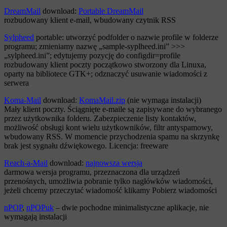
DreamMail
download:
Portable DreamMail
rozbudowany klient e-mail, wbudowany czytnik RSS
Sylpheed
portable: utworzyć podfolder o nazwie profile w folderze
programu; zmieniamy nazwę „sample-syplheed.ini” >>>
„sylpheed.ini”; edytujemy pozycję do configdir=profile
rozbudowany klient poczty początkowo stworzony dla Linuxa,
oparty na bibliotece GTK+; odznaczyć usuwanie wiadomości z
serwera
Koma-Mail
download:
KomaMail.zip
(nie wymaga instalacji)
Mały klient poczty. Ściągnięte e-maile są zapisywane do wybranego
przez użytkownika folderu. Zabezpieczenie listy kontaktów,
możliwość obsługi kont wielu użytkowników, filtr antyspamowy,
wbudowany RSS. W momencie przychodzenia spamu na skrzynkę
brak jest sygnału dźwiękowego. Licencja: freeware
Reach-a-Mail
download:
najnowsza wersja
darmowa wersja programu, przeznaczona dla urządzeń
przenośnych, umożliwia pobranie tylko nagłówków wiadomości,
jeżeli chcemy przeczytać wiadomość klikamy Pobierz wiadomości
nPOP
,
nPOPuk
– dwie pochodne minimalistyczne aplikacje, nie
wymagają instalacji