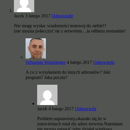
Jacek
3 lutego 2017
Odpowiedz
Nie mogę wysłac wiadomości testowej do siebie!?
(nie mozna połacczyć sie z serwerem…)a odbiera normalnie!
Sebastian Wolszlegier
4 lutego 2017
Odpowiedz
A co z wysyłaniem do innych adresatów? Jaki
program? Jaka poczta?
Jacek
4 lutego 2017
Odpowiedz
Problem naprawiony,okazało się,że w
ustawieniach miał zly adres serwera.Natomiast
nie mozna ustawić,żeby działał windows