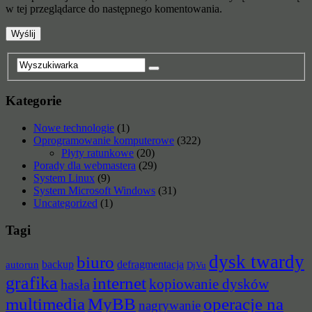
w tej przeglądarce do następnego komentowania.
Kategorie
Nowe technologie
(1)
Oprogramowanie komputerowe
(322)
Płyty ratunkowe
(20)
Porady dla webmastera
(29)
System Linux
(9)
System Microsoft Windows
(31)
Uncategorized
(1)
Tagi
dysk twardy
biuro
backup
defragmentacja
autorun
DjVu
grafika
internet
hasła
kopiowanie dysków
multimedia
MyBB
operacje na
nagrywanie