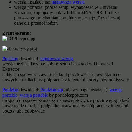
wersja instalacyjna:
najnowsza wersja
wersja portable: pobrać setup, wypakować w Universal
Extractor, kopiujemy pliki z folderu $INSTDIR. Podczas
pierwszego uruchamiania wybieramy opcję „Przechowuj
dane dla przenośności”.
Zrzut ekranu:
PopTray
download:
najnowsza wersja
wersja bezinstalacyjna: pobrać setup i ekstrakt w Uniwersal
Extractor
aplikacja sprawdza zawartość kont pocztowych i powiadamia o
nowych e-mailach, współpracuje z klientami poczty, aby odpisywać
PopMan
download:
PopMan.zip
(nie wymaga instalacji),
wersja
portable
,
wersja portable
by portableapps.com
program do sprawdzania czy na naszej skrzynce pocztowej są jakieś
nowe maile oraz ich podglądu i usuwania. współpracuje z klientami
poczty, aby odpisywać