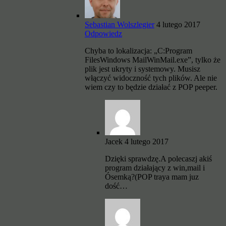
Sebastian Wolszlegier
4 lutego 2017
Odpowiedz
Chyba to lokalizacja: „C:Program
FilesWindows MailWinMail.exe”, tylko że
plik jest ukryty i systemowy. Musisz
włączyć widoczność tych plików. Ale nie
wiem czy to będzie działać z POP peeper.
Jacek
4 lutego 2017
Dzięki sprawdzę.A polecaszj akiś
program działający z win,mail i
Ósemką?(POP traya mam juz
dość…