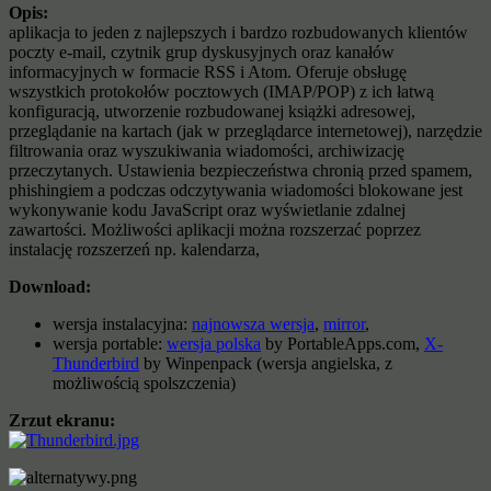
Opis:
aplikacja to jeden z najlepszych i bardzo rozbudowanych klientów
poczty e-mail, czytnik grup dyskusyjnych oraz kanałów
informacyjnych w formacie RSS i Atom. Oferuje obsługę
wszystkich protokołów pocztowych (IMAP/POP) z ich łatwą
konfiguracją, utworzenie rozbudowanej książki adresowej,
przeglądanie na kartach (jak w przeglądarce internetowej), narzędzie
filtrowania oraz wyszukiwania wiadomości, archiwizację
przeczytanych. Ustawienia bezpieczeństwa chronią przed spamem,
phishingiem a podczas odczytywania wiadomości blokowane jest
wykonywanie kodu JavaScript oraz wyświetlanie zdalnej
zawartości. Możliwości aplikacji można rozszerzać poprzez
instalację rozszerzeń np. kalendarza,
Download:
wersja instalacyjna:
najnowsza wersja
,
mirror
,
wersja portable:
wersja polska
by PortableApps.com,
X-
Thunderbird
by Winpenpack (wersja angielska, z
możliwością spolszczenia)
Zrzut ekranu: