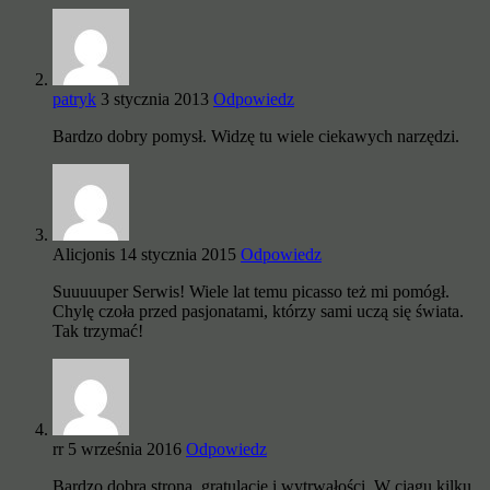
patryk
3 stycznia 2013
Odpowiedz
Bardzo dobry pomysł. Widzę tu wiele ciekawych narzędzi.
Alicjonis
14 stycznia 2015
Odpowiedz
Suuuuuper Serwis! Wiele lat temu picasso też mi pomógł.
Chylę czoła przed pasjonatami, którzy sami uczą się świata.
Tak trzymać!
rr
5 września 2016
Odpowiedz
Bardzo dobra strona, gratulacje i wytrwałości. W ciągu kilku