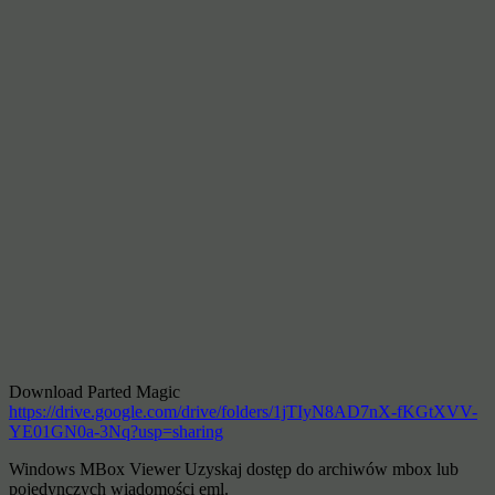
Download Parted Magic
https://drive.google.com/drive/folders/1jTIyN8AD7nX-fKGtXVV-
YE01GN0a-3Nq?usp=sharing
Windows MBox Viewer Uzyskaj dostęp do archiwów mbox lub
pojedynczych wiadomości eml.