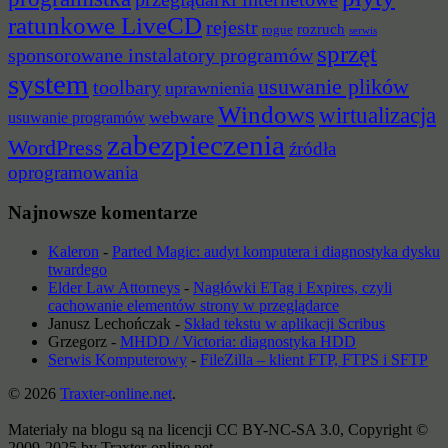
ratunkowe LiveCD
rejestr
rozruch
rogue
serwis
sprzęt
sponsorowane instalatory programów
system
usuwanie plików
toolbary
uprawnienia
Windows
wirtualizacja
webware
usuwanie programów
zabezpieczenia
WordPress
źródła
oprogramowania
Najnowsze komentarze
Kaleron
-
Parted Magic: audyt komputera i diagnostyka dysku
twardego
Elder Law Attorneys
-
Nagłówki ETag i Expires, czyli
cachowanie elementów strony w przeglądarce
Janusz Lechończak
-
Skład tekstu w aplikacji Scribus
Grzegorz
-
MHDD / Victoria: diagnostyka HDD
Serwis Komputerowy
-
FileZilla – klient FTP, FTPS i SFTP
© 2026
Traxter-online.net
.
Materiały na blogu są na licencji CC BY-NC-SA 3.0, Copyright ©
2009-2025 by Traxter-online.net