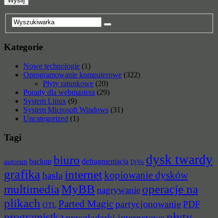
Kategorie
Nowe technologie
(1)
Oprogramowanie komputerowe
(322)
Płyty ratunkowe
(20)
Porady dla webmastera
(29)
System Linux
(9)
System Microsoft Windows
(31)
Uncategorized
(1)
Tagi
dysk twardy
biuro
backup
defragmentacja
autorun
DjVu
grafika
internet
hasła
kopiowanie dysków
multimedia
MyBB
operacje na
nagrywanie
plikach
Parted Magic
partycjonowanie
PDF
OTL
płyty
programistka
przeglądarki internetowe