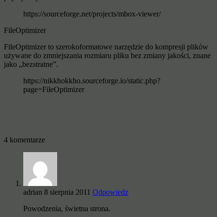
https://sourceforge.net/projects/mbox-viewer/
FileOptimizer
FileOptimizer to szerokoformatowe narzędzie do kompresji plików
używane do zmniejszania rozmiaru pliku bez zmiany jakości, znane
jako „bezstratne”.
https://nikkhokkho.sourceforge.io/static.php?
page=FileOptimizer
4 komentarze
adrian
8 sierpnia 2011
Odpowiedz
Powodzenia, świetna strona.