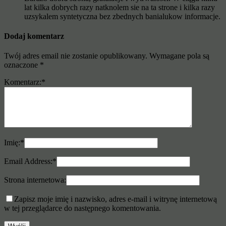
lat kilka dobrych razy natknolem sie na ta strone i kilka razy
uzsykalem syntetyczna bez zbednych banialukow informacje.
Dodaj komentarz
Twój adres email nie zostanie opublikowany.
Wymagane pola są
oznaczone
*
Komentarz:
*
Imię:
*
Email Address:
*
Strona internetowa:
Zapisz moje imię i nazwisko, adres e-mail i witrynę internetową
w tej przeglądarce do następnego komentowania.