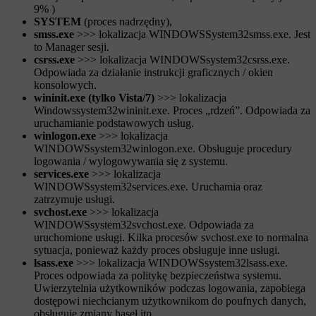
9% )
SYSTEM
(proces nadrzędny),
smss.exe
>>> lokalizacja WINDOWSSystem32smss.exe. Jest
to Manager sesji.
csrss.exe
>>> lokalizacja WINDOWSsystem32csrss.exe.
Odpowiada za działanie instrukcji graficznych / okien
konsolowych.
wininit.exe (tylko Vista/7)
>>> lokalizacja
Windowssystem32wininit.exe. Proces „rdzeń”. Odpowiada za
uruchamianie podstawowych usług.
winlogon.exe
>>> lokalizacja
WINDOWSsystem32winlogon.exe. Obsługuje procedury
logowania / wylogowywania się z systemu.
services.exe
>>> lokalizacja
WINDOWSsystem32services.exe. Uruchamia oraz
zatrzymuje usługi.
svchost.exe
>>> lokalizacja
WINDOWSsystem32svchost.exe. Odpowiada za
uruchomione usługi. Kilka procesów svchost.exe to normalna
sytuacja, ponieważ każdy proces obsługuje inne usługi.
lsass.exe
>>> lokalizacja WINDOWSsystem32lsass.exe.
Proces odpowiada za politykę bezpieczeństwa systemu.
Uwierzytelnia użytkowników podczas logowania, zapobiega
dostępowi niechcianym użytkownikom do poufnych danych,
obsługuje zmiany haseł itp.