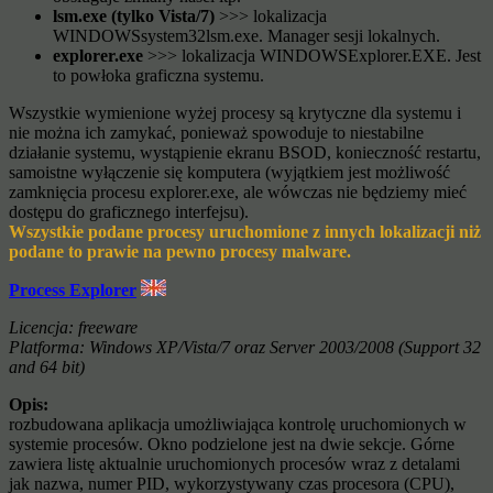
lsm.exe (tylko Vista/7)
>>> lokalizacja
WINDOWSsystem32lsm.exe. Manager sesji lokalnych.
explorer.exe
>>> lokalizacja WINDOWSExplorer.EXE. Jest
to powłoka graficzna systemu.
Wszystkie wymienione wyżej procesy są krytyczne dla systemu i
nie można ich zamykać, ponieważ spowoduje to niestabilne
działanie systemu, wystąpienie ekranu BSOD, konieczność restartu,
samoistne wyłączenie się komputera (wyjątkiem jest możliwość
zamknięcia procesu explorer.exe, ale wówczas nie będziemy mieć
dostępu do graficznego interfejsu).
Wszystkie podane procesy uruchomione z innych lokalizacji niż
podane to prawie na pewno procesy malware.
Process Explorer
Licencja: freeware
Platforma: Windows XP/Vista/7 oraz Server 2003/2008 (Support 32
and 64 bit)
Opis:
rozbudowana aplikacja umożliwiająca kontrolę uruchomionych w
systemie procesów. Okno podzielone jest na dwie sekcje. Górne
zawiera listę aktualnie uruchomionych procesów wraz z detalami
jak nazwa, numer PID, wykorzystywany czas procesora (CPU),