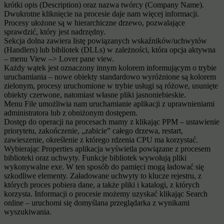
krótki opis (Description) oraz nazwa twórcy (Company Name).
Dwukrotne kliknięcie na procesie daje nam więcej informacji.
Procesy ułożone są w hierarchiczne drzewo, pozwalające
sprawdzić, który jest nadrzędny.
Sekcja dolna zawiera listę powiązanych wskaźników/uchwytów
(Handlers) lub bibliotek (DLLs) w zależności, która opcja aktywna
– menu View –> Lover pane view.
Każdy wątek jest oznaczony innym kolorem informującym o trybie
uruchamiania – nowe obiekty standardowo wyróżnione są kolorem
zielonym, procesy uruchomione w trybie usługi są różowe, usunięte
obiekty czerwone, natomiast własne pliki jasnoniebieskie.
Menu File umożliwia nam uruchamianie aplikacji z uprawnieniami
administratora lub z obniżonym dostępem.
Dostęp do operacji na procesach mamy z klikając PPM – ustawienie
priorytetu, zakończenie, „zabicie” całego drzewa, restart,
zawieszenie, określenie z którego rdzenia CPU ma korzystać.
Wybierając Properties aplikacja wyświetla powiązane z procesem
biblioteki oraz uchwyty. Funkcje bibliotek wywołują pliki
wykonywalne exe. W ten sposób do pamięci mogą ładować się
szkodliwe elementy. Załadowane uchwyty to klucze rejestru, z
których proces pobiera dane, a także pliki i katalogi, z których
korzysta. Informacji o procesie możemy uzyskać klikając Search
online – uruchomi się domyślana przeglądarka z wynikami
wyszukiwania.