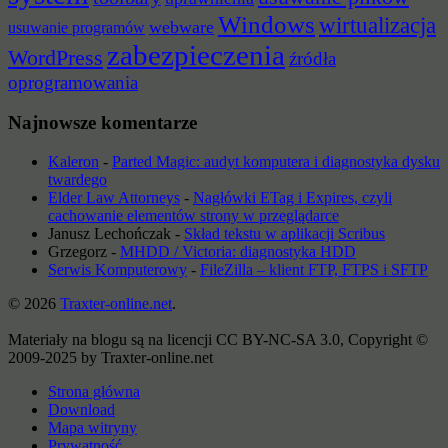
Windows
wirtualizacja
webware
usuwanie programów
zabezpieczenia
WordPress
źródła
oprogramowania
Najnowsze komentarze
Kaleron
-
Parted Magic: audyt komputera i diagnostyka dysku
twardego
Elder Law Attorneys
-
Nagłówki ETag i Expires, czyli
cachowanie elementów strony w przeglądarce
Janusz Lechończak
-
Skład tekstu w aplikacji Scribus
Grzegorz
-
MHDD / Victoria: diagnostyka HDD
Serwis Komputerowy
-
FileZilla – klient FTP, FTPS i SFTP
© 2026
Traxter-online.net
.
Materiały na blogu są na licencji CC BY-NC-SA 3.0, Copyright ©
2009-2025 by Traxter-online.net
Strona główna
Download
Mapa witryny
Prywatność