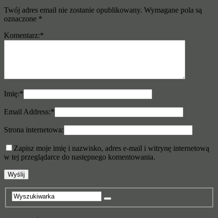
Twój adres email nie zostanie opublikowany.
Wymagane pola są
oznaczone
*
Komentarz:
*
Imię:
*
Email Address:
*
Strona internetowa:
Zapisz moje imię i nazwisko, adres e-mail i witrynę internetową
w tej przeglądarce do następnego komentowania.