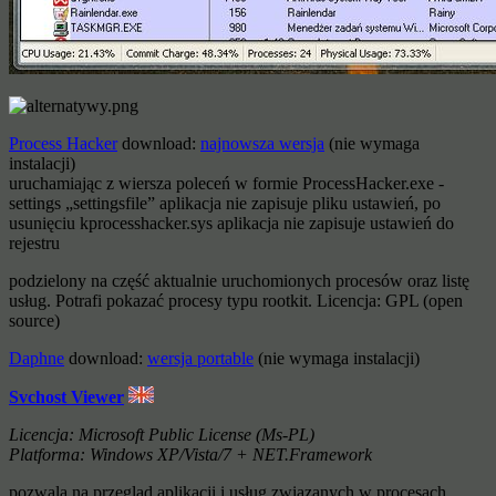
Process Hacker
download:
najnowsza wersja
(nie wymaga
instalacji)
uruchamiając z wiersza poleceń w formie ProcessHacker.exe -
settings „settingsfile” aplikacja nie zapisuje pliku ustawień, po
usunięciu kprocesshacker.sys aplikacja nie zapisuje ustawień do
rejestru
podzielony na część aktualnie uruchomionych procesów oraz listę
usług. Potrafi pokazać procesy typu rootkit. Licencja: GPL (open
source)
Daphne
download:
wersja portable
(nie wymaga instalacji)
Svchost Viewer
Licencja: Microsoft Public License (Ms-PL)
Platforma: Windows XP/Vista/7 + NET.Framework
pozwala na przegląd aplikacji i usług związanych w procesach