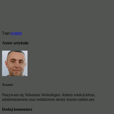
Tags:
system
Autor artykułu
Traxter
Nazywam się Sebastian Wolszlegier. Jestem właścicielem,
administratorem oraz redaktorem strony traxter-online.net.
Dodaj komentarz