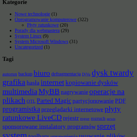
Kategorie
Nowe technologie
(1)
Oprogramowanie komputerowe
(322)
Płyty ratunkowe
(20)
Porady dla webmastera
(29)
System Linux
(9)
System Microsoft Windows
(31)
Uncategorized
(1)
Tagi
dysk twardy
biuro
backup
defragmentacja
autorun
DjVu
grafika
internet
hasła
kopiowanie dysków
multimedia
MyBB
operacje na
nagrywanie
plikach
Parted Magic
partycjonowanie
PDF
OTL
płyty
programistka
przeglądarki internetowe
ratunkowe LiveCD
rejestr
rozruch
rogue
serwis
sprzęt
sponsorowane instalatory programów
system
usuwanie plików
toolbary
uprawnienia