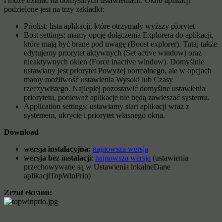
i może działać na domyślnych ustawieniach. Okno aplikacji
podzielone jest na trzy zakładki:
Priolist: lista aplikacji, które otrzymały wyższy piorytet
Bost settings: mamy opcję dołączenia Explorera do aplikacji,
które mają być brane pod uwagę (Boost explorer). Tutaj także
edytujemy priorytet aktywnych (Set active window) oraz
nieaktywnych okien (Force inactive window). Domyślnie
ustawiany jest priorytet Powyżej normalnego, ale w opcjach
mamy możliwość ustawienia Wysoki lub Czasy
rzeczywistego. Najlepiej pozostawić domyślne ustawienia
priorytetu, ponieważ aplikacje nie będą zawieszać systemu.
Application settings: ustawiamy start aplikacji wraz z
systemem, ukrycie i priorytet własnego okna.
Download
wersja instalacyjna:
najnowsza wersja
wersja bez instalacji
:
najnowsza wersja
(ustawienia
przechowywane są w Ustawienia lokalneDane
aplikacjiTopWinPrio)
Zrzut ekranu: