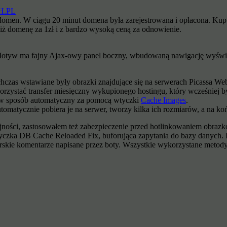
H.PL
y domen. W ciągu 20 minut domena była zarejestrowana i opłacona. Kupu
niż domenę za 1zł i z bardzo wysoką ceną za odnowienie.
Motyw ma fajny Ajax-owy panel boczny, wbudowaną nawigację wyświetla
hczas wstawiane były obrazki znajdujące się na serwerach Picassa W
korzystać transfer miesięczny wykupionego hostingu, który wcześniej
er w sposób automatyczny za pomocą wtyczki
Cache Images
.
omatycznie pobiera je na serwer, tworzy kilka ich rozmiarów, a na ko
ości, zastosowałem też zabezpieczenie przed hotlinkowaniem obrazków
wtyczka DB Cache Reloaded Fix, buforująca zapytania do bazy danych.
erskie komentarze napisane przez boty. Wszystkie wykorzystane metod