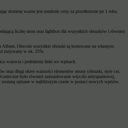
jąc domenę ważne jest ustalenie ceny za przedłużenie po 1 roku.
jącą liczbę stron oraz lightbox dla wszystkich obrazków i również
eb Album. Obecnie wszystkie obrazki są hostowane na własnym
 był zużywany w ok. 25%.
ńcu wstawia i podmienia linki we wpisach.
 oraz długi okres ważności elementów strony (obrazki, style css.
 Konieczne było również zainstalowanie wtyczki antyspamowej,
y zostaną opisane w najbliższym czasie w postaci nowych wpisów.