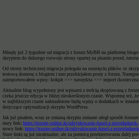
Minęły już 2 tygodnie od migracji z forum MyBB na platformę blogo
skryptem do dalszego rozwoju strony opartej na pisaniu porad, tuto
Od strony technicznej migracja polegała na usunięciu plików ze skr
testową domenę z blogiem i tam przeklejałem posty z forum. Następ
zaimportowałem wpisy: kokpit >>> narzędzia >>> import (konieczna 
Aktualnie blog wypełniony jest wpisami z treścią skopiowaną z f
czeka jeszcze edycja w bliżej nieokreślonym czasie. Wspomnę też, że 
w najbliższym czasie uaktualnione będą wpisy o dodatkach w instalat
dotyczące optymalizacji skryptu WordPress.
Jak już pisałem, wraz ze zmianą skryptu zmianie uległ sposób fo
stary link:
https://traxter-online.tk/odzyskiwanie-hasel-z-przegladare
nowy link:
https://traxter-online.tk/odzyskiwanie-hasel-z-przegladare
Stare linki są już nieaktualne, ale za pomocą przekierowania dalej