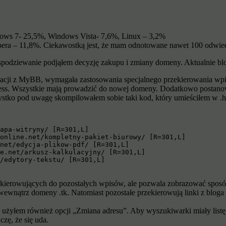
dows 7- 25,5%, Windows Vista- 7,6%, Linux – 3,2%
era – 11,8%. Ciekawostką jest, że mam odnotowane nawet 100 odwiedzi
podziewanie podjąłem decyzję zakupu i zmiany domeny. Aktualnie blo
racji z MyBB, wymagała zastosowania specjalnego przekierowania w
ress. Wszystkie mają prowadzić do nowej domeny. Dodatkowo postanow
stko pod uwagę skompilowałem sobie taki kod, który umieściłem w .hta
apa-witryny/ [R=301,L]

online.net/kompletny-pakiet-biurowy/ [R=301,L]

net/edycja-plikow-pdf/ [R=301,L]

e.net/arkusz-kalkulacyjny/ [R=301,L]

/edytory-tekstu/ [R=301,L]

zekierowujących do pozostałych wpisów, ale pozwala zobrazować sposó
wewnątrz domeny .tk. Natomiast pozostałe przekierowują linki z bloga 
żyłem również opcji „Zmiana adresu”. Aby wyszukiwarki miały list
zę, że się uda.