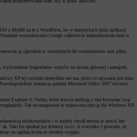
ałem przekierowanie stałe 301 w pliku .htaccess:
SS z MyBB na te z WordPress, bo w statystykach dużo aplikacji
). Aktualnie wyszukiwarka Google całkowicie zaktualizowała linki w
onownie ją zgłosiłem w narzędziach dla webmasterów oraz pliku
), wyświetlanie fragmentów wpisów na stronie głównej i kategorii,
indows XP tej czcionki domyślnie nie ma, przez co używana jest inna
. Prawdopodobnie instalacja pakietu Microsoft Office 2007 również
ternet Explorer 6. Osoby, które jeszcze próbują z niej korzystać (wg
 przeglądarki. Tak na marginesie to najnowszą edycją dla Windows XP
asnością użytkowników i w każdej chwili można je stracić lub
tk. Taki los spotkał już domeny co.cc. A wszystko z powodu, że
ząc na ogólną liczbę to niestety wyjątki.