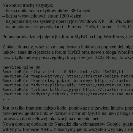
Na koniec trochę statystyk:
– liczna unikalnych użytkowników: 380 /dzień
– liczba wyświetlonych stron: 1200 /dzień
– najpopularniejsze systemy operacyjne: Windows XP – 50,5%, win
– najpopularniejsze przeglądarki – Firefox – 55%, Chrome – 12%, Op
Po przeprowadzonej migracji z forum MyBB na blog WordPress, nies
Zmiana domeny, wraz ze zmianą formatu linków po poprzedniej mig
linków: stare linki jeszcze z forum MyBB oraz nowe z bloga WordP
nową, tylko adresy poszczególnych wpisów (ok. 340). Biorąc to wszy
RewriteEngine On

RewriteRule ^([a-z-]+)-t-[0-9]+.html /$1/ [R=301,L]

RewriteRule ^mapa-witryny/ https://traxter-online.net/m
RewriteRule ^kompletny-pakiet-biurowy/ https://traxter-
RewriteRule ^edycja-plikow-pdf/ https://traxter-online.
RewriteRule ^arkusz-kalkulacyjny/ https://traxter-onlin
RewriteRule ^edytory-tekstu/ https://traxter-online.net
...
Jest to tylko fragment całego kodu, ponieważ nie zawiera linków pr
przekierowuje stare linki w formacie z forum MyBB na linki z bloga 
prowadzą do docelowej lokalizacji na domenie .net.
Nową domenę dodałem do Narzędzi dla webmasterów Google, gdzie u
witryny w formacie XML. Zobaczymy jak to wszystko wyjdzie, ale lic