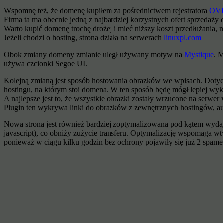
Wspomnę też, że domenę kupiłem za pośrednictwem rejestratora
OV
Firma ta ma obecnie jedną z najbardziej korzystnych ofert sprzedaż
Warto kupić domenę trochę drożej i mieć niższy koszt przedłużania, 
Jeżeli chodzi o hosting, strona działa na serwerach
linuxpl.com
Obok zmiany domeny zmianie uległ używany motyw na
Mystique
. 
używa czcionki Segoe UI.
Kolejną zmianą jest sposób hostowania obrazków we wpisach. Dotyc
hostingu, na którym stoi domena. W ten sposób będę mógł lepiej wy
A najlepsze jest to, że wszystkie obrazki zostały wrzucone na serw
Plugin ten wykrywa linki do obrazków z zewnętrznych hostingów, aut
Nowa strona jest również bardziej zoptymalizowana pod kątem wydajn
javascript), co obniży zużycie transferu. Optymalizację wspomaga 
ponieważ w ciągu kilku godzin bez ochrony pojawiły się już 2 spam