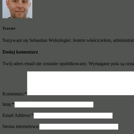
Traxter
Nazywam się Sebastian Wolszlegier. Jestem właścicielem, administrato
Dodaj komentarz
Twój adres email nie zostanie opublikowany.
Wymagane pola są ozn
Komentarz:
*
Imię:
*
Email Address:
*
Strona internetowa: