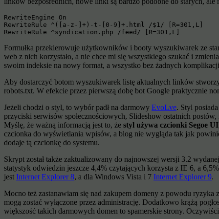
linków bezpośrednich, nowe linki są bardzo podobne do starych, ale
RewriteEngine On

RewriteRule ^([a-z-]+)-t-[0-9]+.html /$1/ [R=301,L]

RewriteRule ^syndication.php /feed/ [R=301,L]
Formułka przekierowuje użytkowników i booty wyszukiwarek ze star
web z nich korzystało, a nie chce mi się wszystkiego szukać i zmieni
swoim indeksie na nowy format, a wszystko bez żadnych komplikacji
Aby dostarczyć botom wyszukiwarek listę aktualnych linków stworz
robots.txt. W efekcie przez pierwszą dobę bot Google praktycznie no
Jeżeli chodzi o styl, to wybór padł na darmowy
EvoLve
. Styl posiad
przyciski serwisów społecznościowych, Slideshow ostatnich postów, 
Myślę, że ważną informacją jest to, że
styl używa czcionki Segoe UI
czcionka do wyświetlania wpisów, a blog nie wygląda tak jak powinien
dodaje tą czcionkę do systemu.
Skrypt został także zaktualizowany do najnowszej wersji 3.2 wydanej k
statystyk odwiedzin jeszcze 4,4% czytających korzysta z IE 6, a 6,5
jest
Internet Explorer 8
, a dla Windows Vista i 7
Internet Explorer 9
.
Mocno też zastanawiam się nad zakupem domeny z powodu ryzyka zwi
mogą zostać wyłączone przez administrację. Dodatkowo krążą pogłos
większość takich darmowych domen to spamerskie strony. Oczywiście j