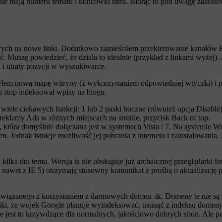
 nie mają numeru tematu i końcówki html. Biorąc to pod uwagę zastosow
ych na nowe linki. Dodatkowo zamieściłem przekierowanie kanałów R
ać. Muszę powiedzieć, że działa to idealnie (przykład z linkami wyżej
 i utraty pozycji w wyszukiwarce.
yłem nową mapę witryny (z wykorzystaniem odpowiedniej wtyczki) i p
n stop indeksował wpisy na blogu.
a wiele ciekawych funkcji: 1 lub 2 paski boczne (również opcja Disable
reklamy Ads w różnych miejscach na stronie, przycisk Back of top.
, która domyślnie dołączana jest w systemach Vista / 7. Na systemie W
. Jednak istnieje możliwość jej pobrania z internetu i zainstalowania
ilka dni temu. Wersja ta nie obsługuje już archaicznej przeglądarki In
% nawet z IE 5) otrzymają stosowny komunikat z prośbą o aktualizację
ązanego z korzystaniem z darmowych domen .tk. Domeny te nie są wł
ki, że wujek Google planuje wyindeksować, usunąć z indeksu domeny .
est to krzywdzące dla normalnych, jakościowo dobrych stron. Ale patr