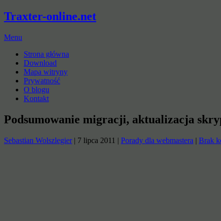
Traxter-online.net
Menu
Strona główna
Download
Mapa witryny
Prywatność
O blogu
Kontakt
Podsumowanie migracji, aktualizacja skryp
Sebastian Wolszlegier
|
7 lipca 2011
|
Porady dla webmastera
|
Brak k