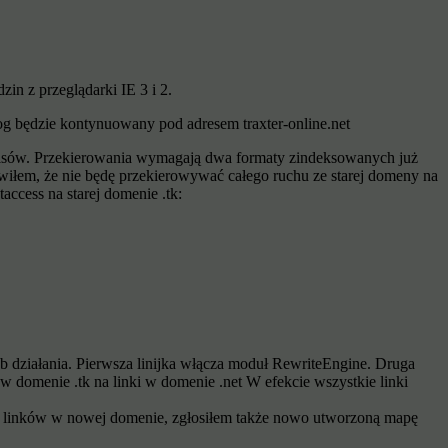
n z przeglądarki IE 3 i 2.
g będzie kontynuowany pod adresem traxter-online.net
pisów. Przekierowania wymagają dwa formaty zindeksowanych już
iłem, że nie będę przekierowywać całego ruchu ze starej domeny na
ccess na starej domenie .tk:
b działania. Pierwsza linijka włącza moduł RewriteEngine. Druga
w domenie .tk na linki w domenie .net W efekcie wszystkie linki
ę linków w nowej domenie, zgłosiłem także nowo utworzoną mapę