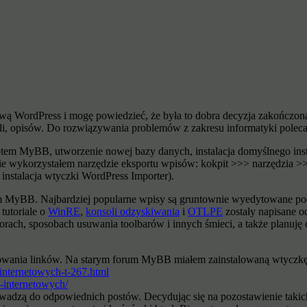
wą WordPress i mogę powiedzieć, że była to dobra decyzja zakończon
riali, opisów. Do rozwiązywania problemów z zakresu informatyki pole
yptem MyBB, utworzenie nowej bazy danych, instalacja domyślnego inst
nie wykorzystałem narzędzie eksportu wpisów: kokpit >>> narzędzia 
instalacja wtyczki WordPress Importer).
orum MyBB. Najbardziej popularne wpisy są gruntownie wyedytowane 
tutoriale o
WinRE
,
konsoli odzyskiwania
i
OTLPE
zostały napisane o
orach, sposobach usuwania toolbarów i innych śmieci, a także planuję 
rmatowania linków. Na starym forum MyBB miałem zainstalowaną wtyc
k-internetowych-t-267.html
k-internetowych/
 prowadzą do odpowiednich postów. Decydując się na pozostawienie ta