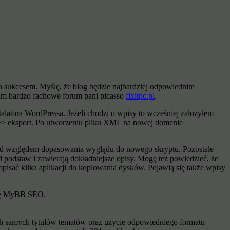
a sukcesem. Myślę, że blog będzie najbardziej odpowiednim
cam bardzo fachowe forum pani picasso
fixitpc.pl
.
alatora WordPressa. Jeżeli chodzi o wpisy to wcześniej założyłem
>>> eksport. Po utworzeniu pliku XML na nowej domenie
pod względem dopasowania wyglądu do nowego skryptu. Pozostałe
d podstaw i zawierają dokładniejsze opisy. Mogę też powiedzieć, że
opisać kilka aplikacji do kopiowania dysków. Pojawią się także wpisy
zkę MyBB SEO.
kich samych tytułów tematów oraz użycie odpowiedniego formatu