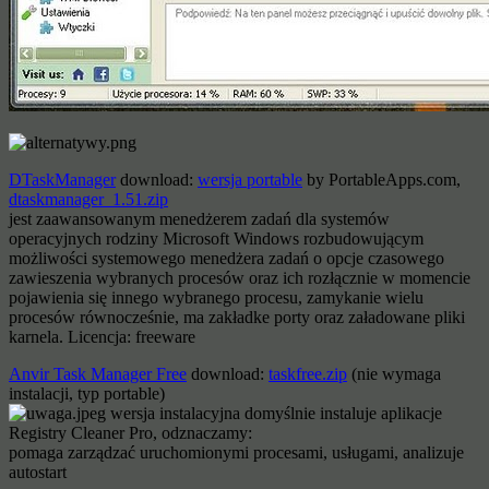
DTaskManager
download:
wersja portable
by PortableApps.com,
dtaskmanager_1.51.zip
jest zaawansowanym menedżerem zadań dla systemów
operacyjnych rodziny Microsoft Windows rozbudowującym
możliwości systemowego menedżera zadań o opcje czasowego
zawieszenia wybranych procesów oraz ich rozłącznie w momencie
pojawienia się innego wybranego procesu, zamykanie wielu
procesów równocześnie, ma zakładke porty oraz załadowane pliki
karnela. Licencja: freeware
Anvir Task Manager Free
download:
taskfree.zip
(nie wymaga
instalacji, typ portable)
wersja instalacyjna domyślnie instaluje aplikacje
Registry Cleaner Pro, odznaczamy:
pomaga zarządzać uruchomionymi procesami, usługami, analizuje
autostart