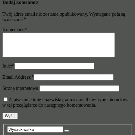
Dodaj komentarz
Twój adres email nie zostanie opublikowany.
Wymagane pola są
oznaczone
*
Komentarz:
*
Imię:
*
Email Address:
*
Strona internetowa:
Zapisz moje imię i nazwisko, adres e-mail i witrynę internetową
w tej przeglądarce do następnego komentowania.