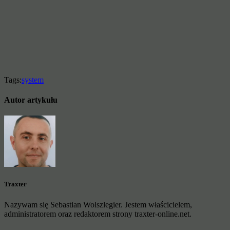
Tags:
system
Autor artykułu
Traxter
Nazywam się Sebastian Wolszlegier. Jestem właścicielem,
administratorem oraz redaktorem strony traxter-online.net.