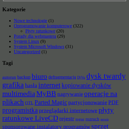
Kategorie
Nowe technologie
(1)
Oprogramowanie komputerowe
(322)
Płyty ratunkowe
(20)
Porady dla webmastera
(29)
System Linux
(9)
System Microsoft Windows
(31)
Uncategorized
(1)
Tagi
dysk twardy
biuro
backup
defragmentacja
autorun
DjVu
grafika
internet
hasła
kopiowanie dysków
multimedia
MyBB
operacje na
nagrywanie
plikach
Parted Magic
partycjonowanie
PDF
OTL
płyty
programistka
przeglądarki internetowe
ratunkowe LiveCD
rejestr
rozruch
rogue
serwis
sprzęt
sponsorowane instalatory programów