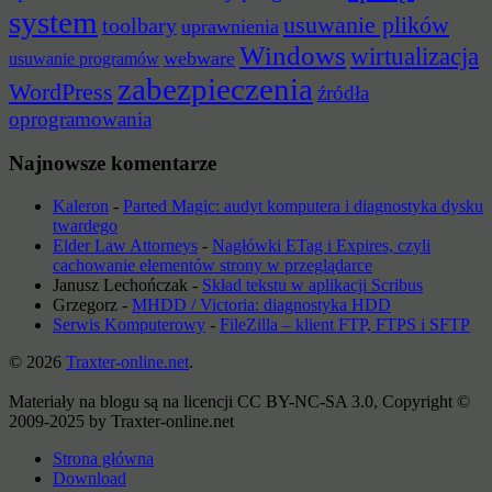
system
usuwanie plików
toolbary
uprawnienia
Windows
wirtualizacja
webware
usuwanie programów
zabezpieczenia
WordPress
źródła
oprogramowania
Najnowsze komentarze
Kaleron
-
Parted Magic: audyt komputera i diagnostyka dysku
twardego
Elder Law Attorneys
-
Nagłówki ETag i Expires, czyli
cachowanie elementów strony w przeglądarce
Janusz Lechończak
-
Skład tekstu w aplikacji Scribus
Grzegorz
-
MHDD / Victoria: diagnostyka HDD
Serwis Komputerowy
-
FileZilla – klient FTP, FTPS i SFTP
© 2026
Traxter-online.net
.
Materiały na blogu są na licencji CC BY-NC-SA 3.0, Copyright ©
2009-2025 by Traxter-online.net
Strona główna
Download