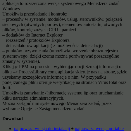
aplikacja to rozszerzona wersja systemowego Menedżera zadań
Windows.
Umożliwia przeglądanie i kontrolę:
– procesów w systemie, modułów, usług, sterowników, połączeń
sieciowych (otwartych portów), elementów autostartu, otwartych
plików, kontrolę zużycia CPU i pamięci
– dodatków do Internet Explorer
– rozszerzeń / protokołów Explorera
– deinstalatorów aplikacji ( z możliwością deinstalacji)
– punktów przywracania (umożliwia tworzenie obrazu rejestru
systemowego, dzięki czemu można porównywać poszczególne
zmiany w systemie).
Klikając PPM na procesie i wybierając opcji Szukaj informacji o
pliku –> ProcessLibrary.com, aplikacja skieruje nas na stronę, gdzie
uzyskamy szczegółowe informacje o nim. W przypadku
podejrzanego pliku oferuje weryfikację na stronach VirusTotal oraz
Jotti.
Umożliwia zamykanie / hibernację systemu itp oraz uruchamianie
kilku narzędzi administracyjnych.
Można zastąpić nim systemowego Menadżera zadań, przez
wybranie Opcje –> Zastąp menadżera zadań.
Download
najnowsza wersja do instalacji
+
najnowsza wersja portable