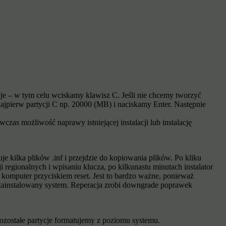
cje – w tym celu wciskamy klawisz C. Jeśli nie chcemy tworzyć
najpierw partycji C np. 20000 (MB) i naciskamy Enter. Następnie
as możliwość naprawy istniejącej instalacji lub instalację
e kilka plików .inf i przejdzie do kopiowania plików. Po kliku
 regionalnych i wpisaniu klucza, po kilkunastu minutach instalator
omputer przyciskiem reset. Jest to bardzo ważne, ponieważ
 zainstalowany system. Reperacja zrobi downgrade poprawek
ozostałe partycje formatujemy z poziomu systemu.