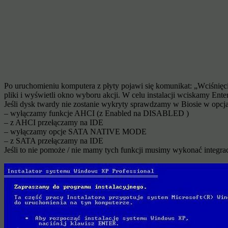
Po uruchomieniu komputera z płyty pojawi się komunikat: „Wciśni
pliki i wyświetli okno wyboru akcji. W celu instalacji wciskamy Enter
Jeśli dysk twardy nie zostanie wykryty sprawdzamy w Biosie w opcj
– wyłączamy funkcje AHCI (z Enabled na DISABLED )
– z AHCI przełączamy na IDE
– wyłączamy opcje SATA NATIVE MODE
– z SATA przełączamy na IDE
Jeśli to nie pomoże / nie mamy tych funkcji musimy wykonać integra