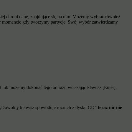
iej chroni dane, znajdujące się na nim. Możemy wybrać również
my w momencie gdy tworzymy partycje. Swój wybór zatwierdzamy
d lub możemy dokonać tego od razu wciskając klawisz [Enter].
apis „Dowolny klawisz spowoduje rozruch z dysku CD”
teraz nic nie