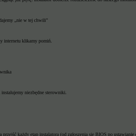
ajemy „nie w tej chwili”
my internetu klikamy pomiń.
ownika
 instalujemy niezbędne sterowniki.
przejść każdy etap instalatora (od zgłoszenia się BIOS po ustawianie