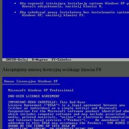
Akceptujemy umowę licencyjną wciskając klawisz F8