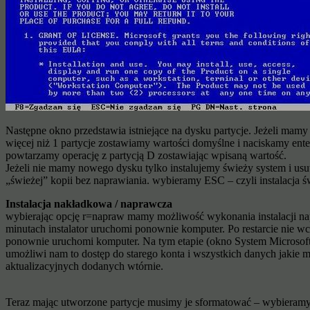
Następne okno przedstawia istniejące na dysku partycje. Jeżeli mam
więcej niż 1 partycje zostawiamy wartości domyślne i naciskamy ente
powtarzamy operację z partycją D zostawiając wpisaną wartość.
Jeżeli nie mamy nowego dysku tylko instalujemy świeży system i usu
„świeżej” kopii bez naprawiania. wybieramy ESC – czyli instalacja 
Instalacja nakładkowa / naprawcza
wybierając opcję r=napraw mamy możliwość wykonania instalacji napra
minutach instalator uruchomi ponownie komputer. Po restarcie nie wc
ponownie uruchomi komputer. Na tym etapie (okno System Microsoft 
umożliwi nam to dostęp do starego konta i wszystkich danych jakie
aktualizacyjnych dodanych wtórnie.
Teraz mając utworzone partycje musimy je sformatować – wybieramy p