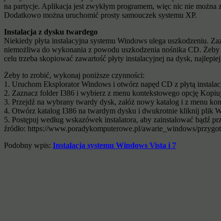
na partycje. Aplikacja jest zwykłym programem, więc nic nie można
Dodatkowo można uruchomić prosty samouczek systemu XP.
Instalacja z dysku twardego
Niekiedy płyta instalacyjna systemu Windows ulega uszkodzeniu. Zazw
niemożliwa do wykonania z powodu uszkodzenia nośnika CD. Żeby z
celu trzeba skopiować zawartość płyty instalacyjnej na dysk, najlepi
Żeby to zrobić, wykonaj poniższe czynności:
1. Uruchom Eksplorator Windows i otwórz napęd CD z płytą instala
2. Zaznacz folder I386 i wybierz z menu kontekstowego opcję Kopiuj
3. Przejdź na wybrany twardy dysk, załóż nowy katalog i z menu ko
4. Otwórz katalog I386 na twardym dysku i dwukrotnie kliknij pli
5. Postępuj według wskazówek instalatora, aby zainstalować bądź p
źródło: https://www.poradykomputerowe.pl/awarie_windows/przygo
Podobny wpis:
Instalacja systemu Windows Vista i 7