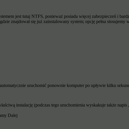
emem jest tutaj NTFS, ponieważ posiada więcej zabezpieczeń i bardz
 gdzie znajdował się już zainstalowany system; opcję pełna stosuje
że automatycznie uruchomić ponownie komputer po upływie kilku sekun
uje właściwą instalację (podczas tego uruchomienia wyskakuje także n
kamy Dalej