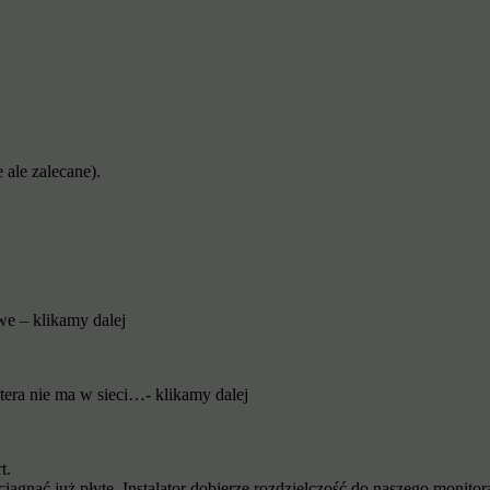
 ale zalecane).
we – klikamy dalej
era nie ma w sieci…- klikamy dalej
t.
gnąć już płytę. Instalator dobierze rozdzielczość do naszego monitor