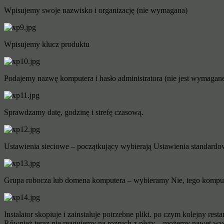
Wpisujemy swoje nazwisko i organizację (nie wymagana)
Wpisujemy klucz produktu
Podajemy nazwę komputera i hasło administratora (nie jest wymagane
Sprawdzamy datę, godzinę i strefę czasową.
Ustawienia sieciowe – początkujący wybierają Ustawienia standardo
Grupa robocza lub domena komputera – wybieramy Nie, tego komput
Instalator skopiuje i zainstaluje potrzebne pliki. po czym kolejny restar
Również teraz nie reagujemy na rozruch z płyty – możemy nawet wycią