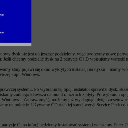
y nowy dysk nie jest on jeszcze podzielony, więc tworzymy nowe party
r. Jeśli chcemy podzielić dysk na 2 partycje C i D wpisujemy wartość 
wamy stary pojawi się okno wykrytych instalacji na dysku – mamy wówcz
świeżej kopii Windows.
wczej systemu. Po wybraniu tej opcji instalator sprawdzi dysk, skasuj
iskamy żadnego klawisza na monit o rozruch z płyty. Po wybraniu opcji
Windows – Zapraszamy! ), możemy już wyciągnąć płytę i zresetować k
 mamy na pulpicie. Używamy CD o takiej samej wersji Service Pack co
artycje C, na której będziemy instalować system i wciskamy Enter. P