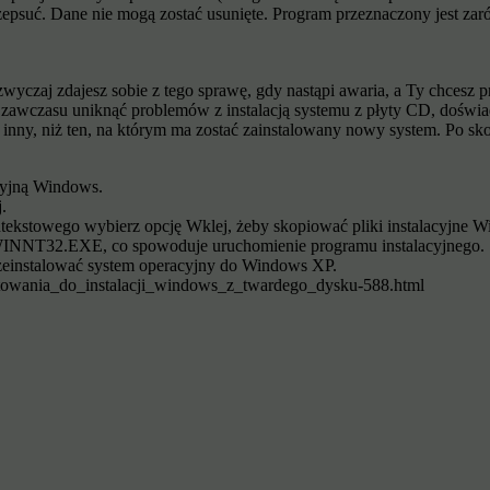
 zepsuć. Dane nie mogą zostać usunięte. Program przeznaczony jest 
yczaj zdajesz sobie z tego sprawę, gdy nastąpi awaria, a Ty chcesz prz
awczasu uniknąć problemów z instalacją systemu z płyty CD, doświa
ej inny, niż ten, na którym ma zostać zainstalowany nowy system. Po s
cyjną Windows.
.
ntekstowego wybierz opcję Wklej, żeby skopiować pliki instalacyjne 
k WINNT32.EXE, co spowoduje uruchomienie programu instalacyjnego.
rzeinstalować system operacyjny do Windows XP.
towania_do_instalacji_windows_z_twardego_dysku-588.html