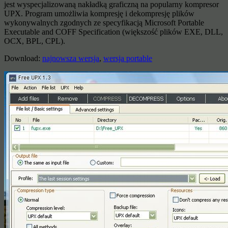
jest wyspecjalizowaną nakładką graficzną na popularny kompresor
UPX. Program umożliwia kompresję i dekompresję plików
wykonywalnych zgodnych ze specyfikacją Microsoft Portable
Executable and COFF Specification (większość plików EXE, DLL,
OCX, BPL, CPL).
Download:
najnowsza wersja
,
wersja portable