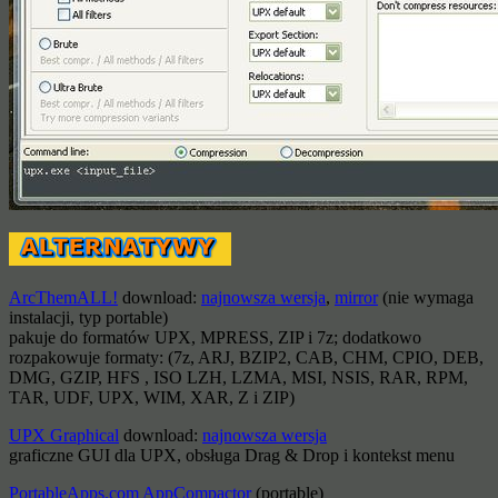
ArcThemALL!
download:
najnowsza wersja
,
mirror
(nie wymaga
instalacji, typ portable)
pakuje do formatów UPX, MPRESS, ZIP i 7z; dodatkowo
rozpakowuje formaty: (7z, ARJ, BZIP2, CAB, CHM, CPIO, DEB,
DMG, GZIP, HFS , ISO LZH, LZMA, MSI, NSIS, RAR, RPM,
TAR, UDF, UPX, WIM, XAR, Z i ZIP)
UPX Graphical
download:
najnowsza wersja
graficzne GUI dla UPX, obsługa Drag & Drop i kontekst menu
PortableApps.com AppCompactor
(portable)