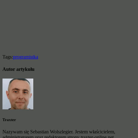
Tags:
programistka
Autor artykułu
Traxter
Nazywam się Sebastian Wolszlegier. Jestem właścicielem,
administratorem oraz redaktorem strony traxter-online.net.