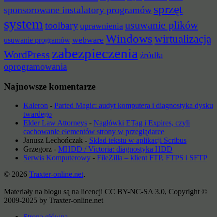
sprzęt
sponsorowane instalatory programów
system
usuwanie plików
toolbary
uprawnienia
Windows
wirtualizacja
webware
usuwanie programów
zabezpieczenia
WordPress
źródła
oprogramowania
Najnowsze komentarze
Kaleron
-
Parted Magic: audyt komputera i diagnostyka dysku
twardego
Elder Law Attorneys
-
Nagłówki ETag i Expires, czyli
cachowanie elementów strony w przeglądarce
Janusz Lechończak
-
Skład tekstu w aplikacji Scribus
Grzegorz
-
MHDD / Victoria: diagnostyka HDD
Serwis Komputerowy
-
FileZilla – klient FTP, FTPS i SFTP
© 2026
Traxter-online.net
.
Materiały na blogu są na licencji CC BY-NC-SA 3.0, Copyright ©
2009-2025 by Traxter-online.net
Strona główna