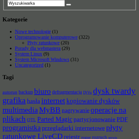
Kategorie
Nowe technologie
(1)
Oprogramowanie komputerowe
(322)
Płyty ratunkowe
(20)
Porady dla webmastera
(29)
System Linux
(9)
System Microsoft Windows
(31)
Uncategorized
(1)
Tagi
dysk twardy
biuro
backup
defragmentacja
autorun
DjVu
grafika
internet
hasła
kopiowanie dysków
multimedia
MyBB
operacje na
nagrywanie
plikach
Parted Magic
partycjonowanie
PDF
OTL
płyty
programistka
przeglądarki internetowe
ratunkowe LiveCD
rejestr
rozruch
rogue
serwis