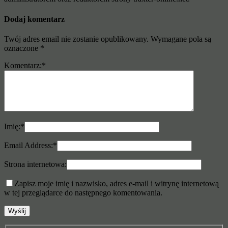
Dodaj komentarz
Twój adres email nie zostanie opublikowany.
Wymagane pola są
oznaczone
*
Komentarz:
*
Imię:
*
Email Address:
*
Strona internetowa:
Zapisz moje imię i nazwisko, adres e-mail i witrynę internetową
w tej przeglądarce do następnego komentowania.