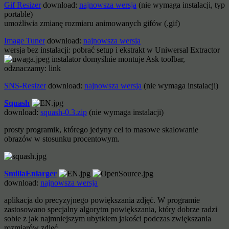
Gif Resizer
download:
najnowsza wersja
(nie wymaga instalacji, typ
portable)
umożliwia zmianę rozmiaru animowanych gifów (.gif)
Image Tuner
download:
najnowsza wersja
wersja bez instalacji: pobrać setup i ekstrakt w Uniwersal Extractor
instalator domyślnie montuje Ask toolbar,
odznaczamy: link
SNS-Resizer
download:
najnowsza wersja
(nie wymaga instalacji)
Squash
download:
squash-0.3.zip
(nie wymaga instalacji)
prosty programik, którego jedyny cel to masowe skalowanie
obrazów w stosunku procentowym.
SmillaEnlarger
download:
najnowsza wersja
aplikacja do precyzyjnego powiększania zdjęć. W programie
zastosowano specjalny algorytm powiększania, który dobrze radzi
sobie z jak najmniejszym ubytkiem jakości podczas zwiększania
rozmiarów zdjęć.