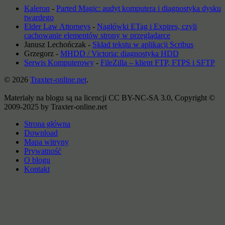
Kaleron
-
Parted Magic: audyt komputera i diagnostyka dysku
twardego
Elder Law Attorneys
-
Nagłówki ETag i Expires, czyli
cachowanie elementów strony w przeglądarce
Janusz Lechończak
-
Skład tekstu w aplikacji Scribus
Grzegorz
-
MHDD / Victoria: diagnostyka HDD
Serwis Komputerowy
-
FileZilla – klient FTP, FTPS i SFTP
© 2026
Traxter-online.net
.
Materiały na blogu są na licencji CC BY-NC-SA 3.0, Copyright ©
2009-2025 by Traxter-online.net
Strona główna
Download
Mapa witryny
Prywatność
O blogu
Kontakt