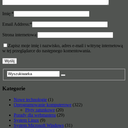
Imię:
*
Email Address:
*
Strona internetowa:
Zapisz moje imię i nazwisko, adres e-mail i witrynę internetową
w tej przeglądarce do następnego komentowania.
Kategorie
Nowe technologie
(1)
Oprogramowanie komputerowe
(322)
Płyty ratunkowe
(20)
Porady dla webmastera
(29)
System Linux
(9)
System Microsoft Windows
(31)