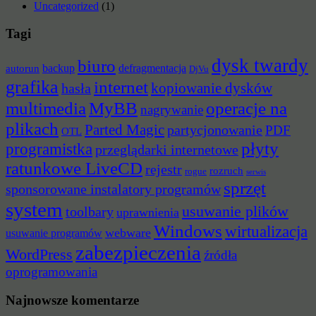
Uncategorized
(1)
Tagi
dysk twardy
biuro
backup
defragmentacja
autorun
DjVu
grafika
internet
hasła
kopiowanie dysków
multimedia
MyBB
operacje na
nagrywanie
plikach
Parted Magic
partycjonowanie
PDF
OTL
płyty
programistka
przeglądarki internetowe
ratunkowe LiveCD
rejestr
rozruch
rogue
serwis
sprzęt
sponsorowane instalatory programów
system
usuwanie plików
toolbary
uprawnienia
Windows
wirtualizacja
webware
usuwanie programów
zabezpieczenia
WordPress
źródła
oprogramowania
Najnowsze komentarze