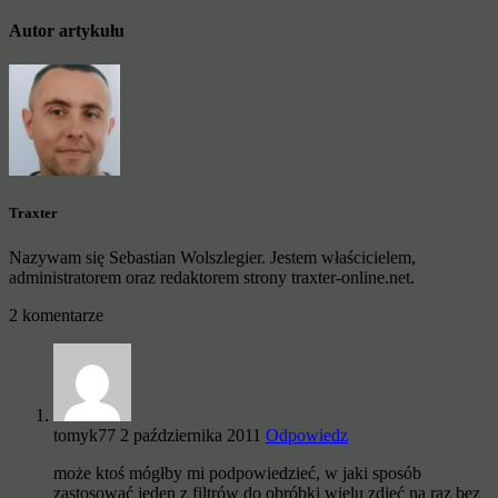
Autor artykułu
Traxter
Nazywam się Sebastian Wolszlegier. Jestem właścicielem,
administratorem oraz redaktorem strony traxter-online.net.
2 komentarze
tomyk77
2 października 2011
Odpowiedz
może ktoś mógłby mi podpowiedzieć, w jaki sposób
zastosować jeden z filtrów do obróbki wielu zdjęć na raz bez