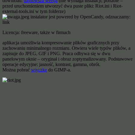
download:
najnowsza wersja
(nie wymaga instalacji; portable –
przed uruchomieniem utworzyć dwa puste pliki: Riot.ini i Riot-
external-tools.ini w tym folderze)
instalator jest powered by OpenCandy, odznaczamy:
link
Licencja: freeware, także w firmach
aplikacja umożliwia kompresowanie plików graficznych przy
zachowaniu minimalnego rozmiaru. Otwiera wiele typów plików, a
zapisuje do JPEG, GIF i PNG. Praca odbywa się w dwu
panelowym oknie – oryginał i obraz zoptymalizowany. Podstawowe
operacje edycyjne: jasność, kontrast, gamma, obrót.
Można pobrać
wtyczkę
do GIMP-a.