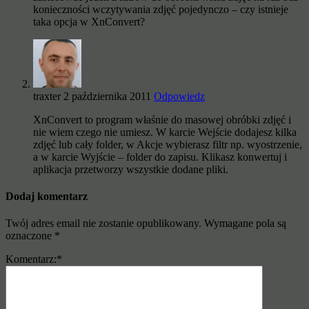
konieczności wczytywania zdjęć pojedynczo – czy istnieje
taka opcja w XnConvert?
traxter
2 października 2011
Odpowiedz
XnConvert to program właśnie do masowej obróbki zdjęć i
nie wiem czego nie umiesz. W karcie Wejście dodajesz kilka
zdjęć lub cały folder, w Akcje wybierasz filtr np. wyostrzenie,
a w karcie Wyjście – folder do zapisu. Klikasz konwertuj i
aplikacja przetworzy wszystkie dodane pliki.
Dodaj komentarz
Twój adres email nie zostanie opublikowany.
Wymagane pola są
oznaczone
*
Komentarz:
*