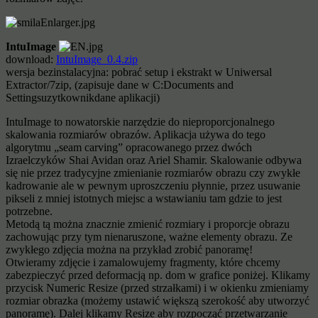
IntuImage
download:
IntuImage_0.4.zip
wersja bezinstalacyjna: pobrać setup i ekstrakt w Uniwersal
Extractor/7zip, (zapisuje dane w C:Documents and
Settingsuzytkownikdane aplikacji)
IntuImage to nowatorskie narzędzie do nieproporcjonalnego
skalowania rozmiarów obrazów. Aplikacja używa do tego
algorytmu „seam carving” opracowanego przez dwóch
Izraelczyków Shai Avidan oraz Ariel Shamir. Skalowanie odbywa
się nie przez tradycyjne zmienianie rozmiarów obrazu czy zwykłe
kadrowanie ale w pewnym uproszczeniu płynnie, przez usuwanie
pikseli z mniej istotnych miejsc a wstawianiu tam gdzie to jest
potrzebne.
Metodą tą można znacznie zmienić rozmiary i proporcje obrazu
zachowując przy tym nienaruszone, ważne elementy obrazu. Ze
zwykłego zdjęcia można na przykład zrobić panoramę!
Otwieramy zdjęcie i zamalowujemy fragmenty, które chcemy
zabezpieczyć przed deformacją np. dom w grafice poniżej. Klikamy
przycisk Numeric Resize (przed strzałkami) i w okienku zmieniamy
rozmiar obrazka (możemy ustawić większą szerokość aby utworzyć
panoramę). Dalej klikamy Resize aby rozpocząć przetwarzanie