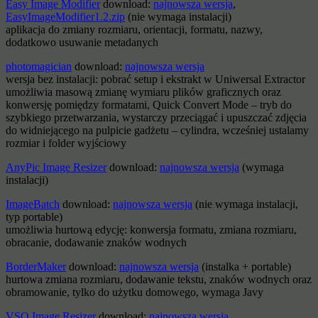
Easy Image Modifier
download:
najnowsza wersja
,
EasyImageModifier1.2.zip
(nie wymaga instalacji)
aplikacja do zmiany rozmiaru, orientacji, formatu, nazwy,
dodatkowo usuwanie metadanych
photomagician
download:
najnowsza wersja
wersja bez instalacji: pobrać setup i ekstrakt w Uniwersal Extractor
umożliwia masową zmianę wymiaru plików graficznych oraz
konwersję pomiędzy formatami, Quick Convert Mode – tryb do
szybkiego przetwarzania, wystarczy przeciągać i upuszczać zdjęcia
do widniejącego na pulpicie gadżetu – cylindra, wcześniej ustalamy
rozmiar i folder wyjściowy
AnyPic Image Resizer
download:
najnowsza wersja
(wymaga
instalacji)
ImageBatch
download:
najnowsza wersja
(nie wymaga instalacji,
typ portable)
umożliwia hurtową edycję: konwersja formatu, zmiana rozmiaru,
obracanie, dodawanie znaków wodnych
BorderMaker
download:
najnowsza wersja
(instalka + portable)
hurtowa zmiana rozmiaru, dodawanie tekstu, znaków wodnych oraz
obramowanie, tylko do użytku domowego, wymaga Javy
VSO Image Resizer
download:
najnowsza wersja
,