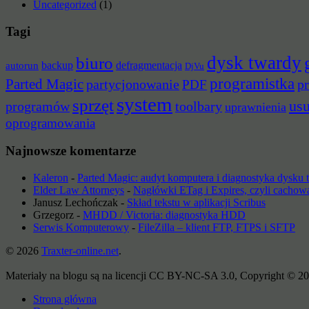
Uncategorized
(1)
Tagi
dysk twardy
biuro
backup
defragmentacja
autorun
DjVu
programistka
Parted Magic
partycjonowanie
pr
PDF
system
sprzęt
us
programów
toolbary
uprawnienia
oprogramowania
Najnowsze komentarze
Kaleron
-
Parted Magic: audyt komputera i diagnostyka dysku
Elder Law Attorneys
-
Nagłówki ETag i Expires, czyli cachow
Janusz Lechończak
-
Skład tekstu w aplikacji Scribus
Grzegorz
-
MHDD / Victoria: diagnostyka HDD
Serwis Komputerowy
-
FileZilla – klient FTP, FTPS i SFTP
© 2026
Traxter-online.net
.
Materiały na blogu są na licencji CC BY-NC-SA 3.0, Copyright © 20
Strona główna