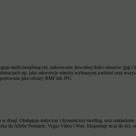
ługuje multi-morphing tzn. miksowanie dowolnej ilości obrazów (jpg i
mbinacjach np. jako sekwencje między wybranymi partiami oraz wszys
sportowane jako obrazy BMP lub JPG
w drugi. Obsługuje statyczny i dynamiczny morfing, oraz nakładanie s
zka do Adobe Premiere, Vegas Video i Wax. Eksportuje m.in do avi, sw