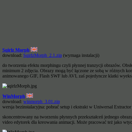
Sqirlz Morph
download:
SqirlzMorph_2.1.zip
(wymaga instalacji)
do tworzenia efektu morphingu czyli płynnej tranzycji obrazów. Obs
minimum 2 zdjęcia. Obrazy mogą być łączone ze sobą w różnych ko
animowanego GIF, Flash SWF lub AVI, zaś pojedyncze klatki wyek
WinMorph
download:
winmorph_3.01.zip
wersja bezinstalacyjna: pobrać setup i ekstrakt w Uniwersal Extractor
skoncentrowany na tworzeniu płynnych przekształceń jednego obrazu 
video edytorek dla kreowania animacji. Może pracować też jako wtyc