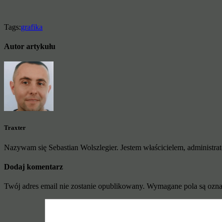
Tags:
grafika
Autor artykułu
Traxter
Nazywam się Sebastian Wolszlegier. Jestem właścicielem, administrato
Dodaj komentarz
Twój adres email nie zostanie opublikowany.
Wymagane pola są ozn