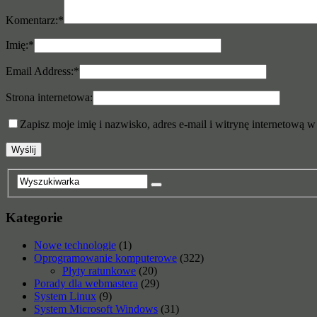
Komentarz:
*
Imię:
*
Email Address:
*
Strona internetowa:
Zapisz moje imię i nazwisko, adres e-mail i witrynę internetową 
Kategorie
Nowe technologie
(1)
Oprogramowanie komputerowe
(322)
Płyty ratunkowe
(20)
Porady dla webmastera
(29)
System Linux
(9)
System Microsoft Windows
(31)