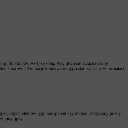
 bmp) (lub klipów AVI) ze sobą. Przy otwieraniu zaznaczamy
tkie zbiorowo. Animacje końcowe mogą zostać zapisane w formatach
pecjalnych efektów typu transparent czy motion. Załączony prosty
f, png, jpeg