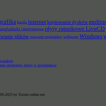
grafika
multim
internet
hasła
kopiowanie dysków
płyty ratunkowe LiveCD
zeglądarki internetowe
Windows
w
uwanie plików
webware
usuwanie programów
 twardego
anie elementów strony w przeglądarce
09-2025 by Traxter-online.net