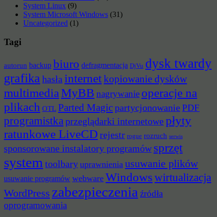
System Linux
(9)
System Microsoft Windows
(31)
Uncategorized
(1)
Tagi
dysk twardy
biuro
backup
defragmentacja
autorun
DjVu
grafika
internet
hasła
kopiowanie dysków
multimedia
MyBB
operacje na
nagrywanie
plikach
Parted Magic
partycjonowanie
PDF
OTL
płyty
programistka
przeglądarki internetowe
ratunkowe LiveCD
rejestr
rozruch
rogue
serwis
sprzęt
sponsorowane instalatory programów
system
usuwanie plików
toolbary
uprawnienia
Windows
wirtualizacja
webware
usuwanie programów
zabezpieczenia
WordPress
źródła
oprogramowania