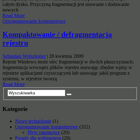
całym dysku. Przyczyną fragmentacji jest usuwanie i dodawanie
nowych
Read More
Oprogramowanie komputerowe
Kompaktowanie / defragmentacja
rejestru
Sebastian Wolszlegier
|
28 kwietnia 2009
Rejestr Windows może ulec fragmentacji w dwóch płaszczyznach:
fragmentacja wewnątrz plików rejestru usuwając zbędne wpisy w
rejestrze aplikacjami czyszczącymi lub usuwając jakiś program z
systemu, w rejestrze tworzą
Read More
Kategorie
Nowe technologie
(1)
Oprogramowanie komputerowe
(322)
Płyty ratunkowe
(20)
Porady dla webmastera
(29)