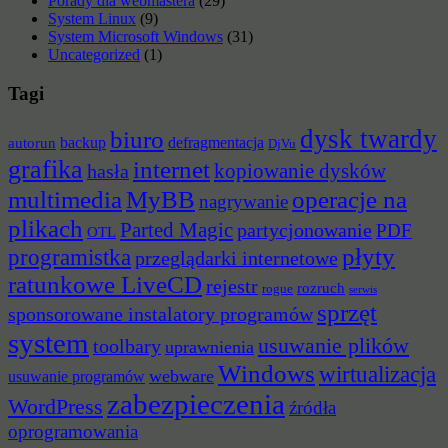
Porady dla webmastera
(29)
System Linux
(9)
System Microsoft Windows
(31)
Uncategorized
(1)
Tagi
dysk twardy
biuro
backup
defragmentacja
autorun
DjVu
grafika
internet
hasła
kopiowanie dysków
multimedia
MyBB
operacje na
nagrywanie
plikach
Parted Magic
partycjonowanie
PDF
OTL
płyty
programistka
przeglądarki internetowe
ratunkowe LiveCD
rejestr
rozruch
rogue
serwis
sprzęt
sponsorowane instalatory programów
system
usuwanie plików
toolbary
uprawnienia
Windows
wirtualizacja
webware
usuwanie programów
zabezpieczenia
WordPress
źródła
oprogramowania