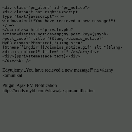
<div class="pm_alert" id="pm_notice">

<div class="float_right"><script 
type="text/javascript"><!–

window.alert("You have recieved a new message!")

// –>

</script><a href="private.php?
action=dismiss_notice&amp;my_post_key={$mybb-
>post_code}" title="{$lang->dismis_notice}" 
MyBB.dismissPMNotice()"><img src="
{$theme[‘imgdir’]}/dismiss_notice.gif" alt="{$lang-
>dismis_notice}" title="[x]" /></a></div>

<div>{$privatemessage_text}</div>

</div><br />
Edytujemy „You have recieved a new message!” na własny
komunikat
Plugin: Ajax PM Notification
https://mods.mybb.com/view/ajax-pm-notification