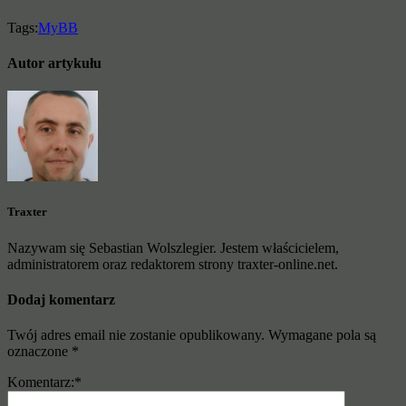
Tags:
MyBB
Autor artykułu
Traxter
Nazywam się Sebastian Wolszlegier. Jestem właścicielem,
administratorem oraz redaktorem strony traxter-online.net.
Dodaj komentarz
Twój adres email nie zostanie opublikowany.
Wymagane pola są
oznaczone
*
Komentarz:
*