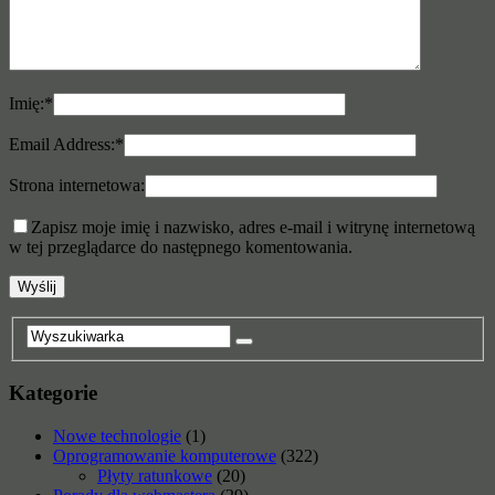
Imię:
*
Email Address:
*
Strona internetowa:
Zapisz moje imię i nazwisko, adres e-mail i witrynę internetową
w tej przeglądarce do następnego komentowania.
Kategorie
Nowe technologie
(1)
Oprogramowanie komputerowe
(322)
Płyty ratunkowe
(20)