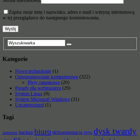
Strona internetowa:
Zapisz moje imię i nazwisko, adres e-mail i witrynę internetową
w tej przeglądarce do następnego komentowania.
Kategorie
Nowe technologie
(1)
Oprogramowanie komputerowe
(322)
Płyty ratunkowe
(20)
Porady dla webmastera
(29)
System Linux
(9)
System Microsoft Windows
(31)
Uncategorized
(1)
Tagi
dysk twardy
biuro
backup
defragmentacja
autorun
DjVu