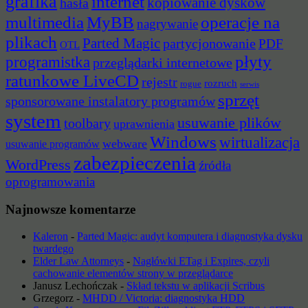
grafika
internet
hasła
kopiowanie dysków
multimedia
MyBB
operacje na
nagrywanie
plikach
Parted Magic
partycjonowanie
PDF
OTL
płyty
programistka
przeglądarki internetowe
ratunkowe LiveCD
rejestr
rozruch
rogue
serwis
sprzęt
sponsorowane instalatory programów
system
usuwanie plików
toolbary
uprawnienia
Windows
wirtualizacja
webware
usuwanie programów
zabezpieczenia
WordPress
źródła
oprogramowania
Najnowsze komentarze
Kaleron
-
Parted Magic: audyt komputera i diagnostyka dysku
twardego
Elder Law Attorneys
-
Nagłówki ETag i Expires, czyli
cachowanie elementów strony w przeglądarce
Janusz Lechończak
-
Skład tekstu w aplikacji Scribus
Grzegorz
-
MHDD / Victoria: diagnostyka HDD