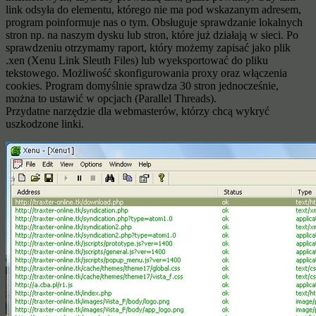
link odsyła do elementu, którego nie ma pod wskazanym adresem,
program poinformuje nas o tym. Obsługuje sprawdzanie lokalnych
stron np. na naszym dysku lub stron, które już działają w sieci. Po
sprawdzeniu otrzymamy raport, który możemy zapisać jako plik
.xen (Xenu Link Sleuth Files) lub wyeksportować do pliku
tekstowego. Możliwość skonfigurowania proxy oraz włączenia
cookies. Program domyślnie sprawdza 30 stron jednocześnie,
można to ustawić w opcjach (Parallel Threads).
Przydatne narzędzie dla webmasterów, którzy chcą wykryć
uszkodzone linki.