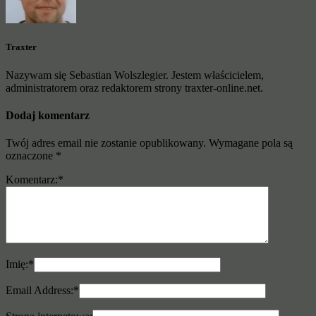
Traxter
Nazywam się Sebastian Wolszlegier. Jestem właścicielem,
administratorem oraz redaktorem strony traxter-online.net.
Dodaj komentarz
Twój adres email nie zostanie opublikowany.
Wymagane pola są
oznaczone
*
Komentarz:
*
Imię:
*
Email Address:
*