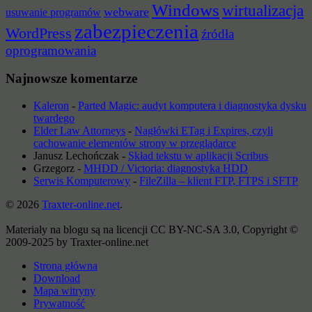
Windows
wirtualizacja
webware
usuwanie programów
zabezpieczenia
WordPress
źródła
oprogramowania
Najnowsze komentarze
Kaleron
-
Parted Magic: audyt komputera i diagnostyka dysku
twardego
Elder Law Attorneys
-
Nagłówki ETag i Expires, czyli
cachowanie elementów strony w przeglądarce
Janusz Lechończak
-
Skład tekstu w aplikacji Scribus
Grzegorz
-
MHDD / Victoria: diagnostyka HDD
Serwis Komputerowy
-
FileZilla – klient FTP, FTPS i SFTP
© 2026
Traxter-online.net
.
Materiały na blogu są na licencji CC BY-NC-SA 3.0, Copyright ©
2009-2025 by Traxter-online.net
Strona główna
Download
Mapa witryny
Prywatność