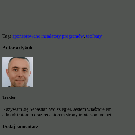
Tags:
sponsorowane instalatory programów
,
toolbary
Autor artykułu
Traxter
Nazywam się Sebastian Wolszlegier. Jestem właścicielem,
administratorem oraz redaktorem strony traxter-online.net.
Dodaj komentarz