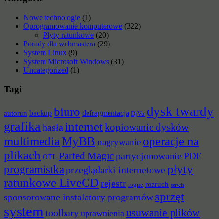
Nowe technologie
(1)
Oprogramowanie komputerowe
(322)
Płyty ratunkowe
(20)
Porady dla webmastera
(29)
System Linux
(9)
System Microsoft Windows
(31)
Uncategorized
(1)
Tagi
dysk twardy
biuro
backup
defragmentacja
autorun
DjVu
grafika
internet
hasła
kopiowanie dysków
multimedia
MyBB
operacje na
nagrywanie
plikach
Parted Magic
partycjonowanie
PDF
OTL
płyty
programistka
przeglądarki internetowe
ratunkowe LiveCD
rejestr
rozruch
rogue
serwis
sprzęt
sponsorowane instalatory programów
system
usuwanie plików
toolbary
uprawnienia