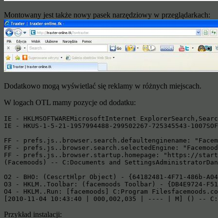
Montowany jest także nowy pasek narzędziowy w przeglądarkach:
Dodatkowo mogą wyświetlać się reklamy w różnych miejscach.
W logach OTL mamy pozycje od dodatku:
IE - HKLMSOFTWAREMicrosoftInternet ExplorerSearch,Searc
IE - HKUS-1-5-21-1957994488-299502267-725345543-1007SOF
FF - prefs.js..browser.search.defaultenginename: "Facem
FF - prefs.js..browser.search.selectedEngine: "Facemood
FF - prefs.js..browser.startup.homepage: "https://start
(Facemoods) -- C:Documents and SettingsAdministratorDan
O2 - BHO: (CescrtHlpr Object) - {64182481-4F71-486b-A04
O3 - HKLM..Toolbar: (facemoods Toolbar) - {DB4E9724-F51
O4 - HKLM..Run: [facemoods] C:Program Filesfacemoods.co
[2010-11-04 10:43:40 | 000,002,035 | ---- | M] () -- C:
Przykład instalacji: