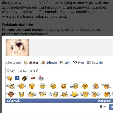
duży zestaw emotikonek, które uatrakcyjnią rozmowy prowadzone
za pośrednictwem serwisu Facebook. Drugi rozmówca musi mieć
również zainstalowaną Facemoods, aby nowe emotki się mu
wyświetlały. Inaczej zobaczy tylko tekst.
Działanie dodatku:
Po zainstalowaniu dodatek dodaje przycisk emotek pod polem
pisania nowych wiadomości: