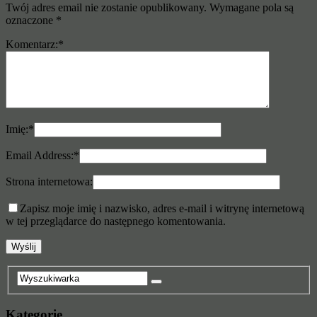
Twój adres email nie zostanie opublikowany.
Wymagane pola są
oznaczone
*
Komentarz:
*
Imię:
*
Email Address:
*
Strona internetowa:
Zapisz moje imię i nazwisko, adres e-mail i witrynę internetową
w tej przeglądarce do następnego komentowania.
Kategorie