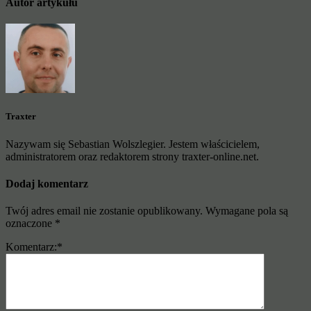
Autor artykułu
Traxter
Nazywam się Sebastian Wolszlegier. Jestem właścicielem,
administratorem oraz redaktorem strony traxter-online.net.
Dodaj komentarz
Twój adres email nie zostanie opublikowany.
Wymagane pola są
oznaczone
*
Komentarz:
*