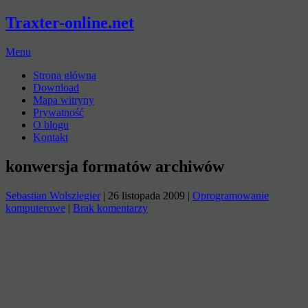
Traxter-online.net
Menu
Strona główna
Download
Mapa witryny
Prywatność
O blogu
Kontakt
konwersja formatów archiwów
Sebastian Wolszlegier
|
26 listopada 2009
|
Oprogramowanie
komputerowe
|
Brak komentarzy