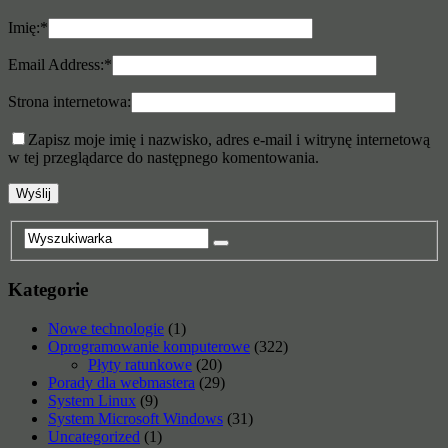
Imię:
*
Email Address:
*
Strona internetowa:
Zapisz moje imię i nazwisko, adres e-mail i witrynę internetową
w tej przeglądarce do następnego komentowania.
Kategorie
Nowe technologie
(1)
Oprogramowanie komputerowe
(322)
Płyty ratunkowe
(20)
Porady dla webmastera
(29)
System Linux
(9)
System Microsoft Windows
(31)
Uncategorized
(1)