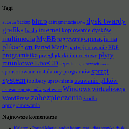
Tagi
dysk twardy
biuro
backup
defragmentacja
autorun
DjVu
grafika
internet
hasła
kopiowanie dysków
multimedia
MyBB
operacje na
nagrywanie
plikach
Parted Magic
partycjonowanie
PDF
OTL
płyty
programistka
przeglądarki internetowe
ratunkowe LiveCD
rejestr
rozruch
rogue
serwis
sprzęt
sponsorowane instalatory programów
system
usuwanie plików
toolbary
uprawnienia
Windows
wirtualizacja
webware
usuwanie programów
zabezpieczenia
WordPress
źródła
oprogramowania
Najnowsze komentarze
Kaleron
-
Parted Magic: audyt komputera i diagnostyka dysku