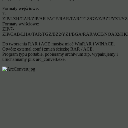
Formaty wejściowe:
7-
ZIP/LZH/CAB/ZIP/ARJ/ACE/RAR/TAR/TGZ/GZ/Z/BZ2/YZ1/Y
Formaty wyjściowe:
ZIP/7-
ZIP/CAB/LHA/TAR/TGZ/BZ2/YZ1/BGA/RAR/ACE/NOA32/H
Do tworzenia RAR i ACE musisz mieć WinRAR i WINACE.
Otwórz external.conf i zmień ścieżkę RAR / ACE.
Program typu portable, pobieramy archiwum zip, wypakujemy i
uruchamiamy plik arc_convert.exe.