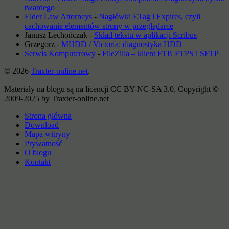
twardego
Elder Law Attorneys
-
Nagłówki ETag i Expires, czyli
cachowanie elementów strony w przeglądarce
Janusz Lechończak
-
Skład tekstu w aplikacji Scribus
Grzegorz
-
MHDD / Victoria: diagnostyka HDD
Serwis Komputerowy
-
FileZilla – klient FTP, FTPS i SFTP
© 2026
Traxter-online.net
.
Materiały na blogu są na licencji CC BY-NC-SA 3.0, Copyright ©
2009-2025 by Traxter-online.net
Strona główna
Download
Mapa witryny
Prywatność
O blogu
Kontakt