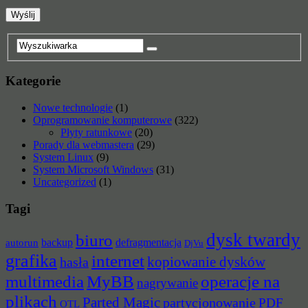
Kategorie
Nowe technologie
(1)
Oprogramowanie komputerowe
(322)
Płyty ratunkowe
(20)
Porady dla webmastera
(29)
System Linux
(9)
System Microsoft Windows
(31)
Uncategorized
(1)
Tagi
dysk twardy
biuro
backup
defragmentacja
autorun
DjVu
grafika
internet
hasła
kopiowanie dysków
multimedia
MyBB
operacje na
nagrywanie
plikach
Parted Magic
partycjonowanie
PDF
OTL