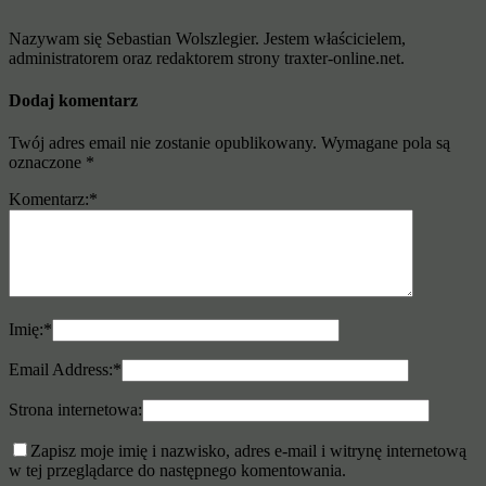
Nazywam się Sebastian Wolszlegier. Jestem właścicielem,
administratorem oraz redaktorem strony traxter-online.net.
Dodaj komentarz
Twój adres email nie zostanie opublikowany.
Wymagane pola są
oznaczone
*
Komentarz:
*
Imię:
*
Email Address:
*
Strona internetowa:
Zapisz moje imię i nazwisko, adres e-mail i witrynę internetową
w tej przeglądarce do następnego komentowania.