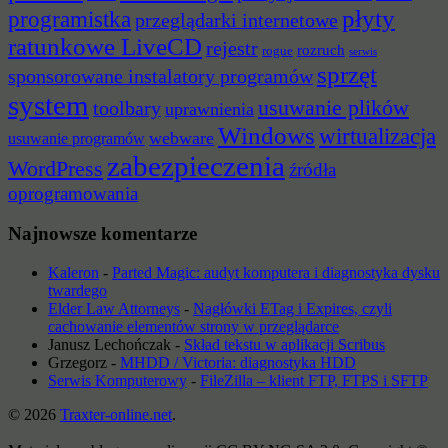
płyty
programistka
przeglądarki internetowe
ratunkowe LiveCD
rejestr
rozruch
rogue
serwis
sprzęt
sponsorowane instalatory programów
system
usuwanie plików
toolbary
uprawnienia
Windows
wirtualizacja
webware
usuwanie programów
zabezpieczenia
WordPress
źródła
oprogramowania
Najnowsze komentarze
Kaleron
-
Parted Magic: audyt komputera i diagnostyka dysku
twardego
Elder Law Attorneys
-
Nagłówki ETag i Expires, czyli
cachowanie elementów strony w przeglądarce
Janusz Lechończak
-
Skład tekstu w aplikacji Scribus
Grzegorz
-
MHDD / Victoria: diagnostyka HDD
Serwis Komputerowy
-
FileZilla – klient FTP, FTPS i SFTP
© 2026
Traxter-online.net
.