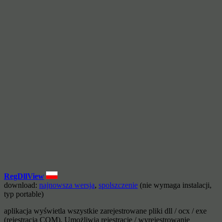
RegDllView
download:
najnowsza wersja
,
spolszczenie
(nie wymaga instalacji,
typ portable)
aplikacja wyświetla wszystkie zarejestrowane pliki dll / ocx / exe
(rejestracja COM). Umożliwia rejestrację / wyrejestrowanie