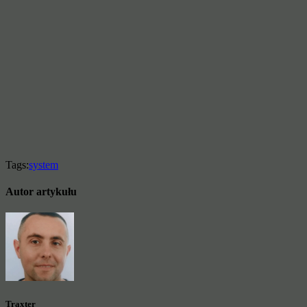
Tags:
system
Autor artykułu
Traxter