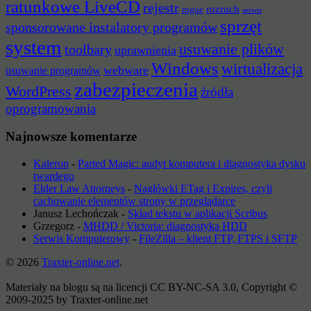
ratunkowe LiveCD
rejestr
rozruch
rogue
serwis
sprzęt
sponsorowane instalatory programów
system
usuwanie plików
toolbary
uprawnienia
Windows
wirtualizacja
webware
usuwanie programów
zabezpieczenia
WordPress
źródła
oprogramowania
Najnowsze komentarze
Kaleron
-
Parted Magic: audyt komputera i diagnostyka dysku
twardego
Elder Law Attorneys
-
Nagłówki ETag i Expires, czyli
cachowanie elementów strony w przeglądarce
Janusz Lechończak
-
Skład tekstu w aplikacji Scribus
Grzegorz
-
MHDD / Victoria: diagnostyka HDD
Serwis Komputerowy
-
FileZilla – klient FTP, FTPS i SFTP
© 2026
Traxter-online.net
.
Materiały na blogu są na licencji CC BY-NC-SA 3.0, Copyright ©
2009-2025 by Traxter-online.net