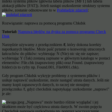
indeks systemu plików (główna tabela plików [MFT] lub tabela
alokacji plików [FAT]). Jeżeli nastąpi uszkodzenie struktury systemu
plików, zostanie odnotowane to w
Podglądzie zdarzeń
:
Rozwiązanie: naprawa za pomocą programu Chkdsk
Tutorial:
Naprawa błędów na dysku za pomocą programu Check
Disk
Narzędzie używamy z przełącznikiem
/f
, który dokona korekty
napotkanych błędów. Może paść pytanie o konwersję utraconych
łańcuchów do plików: wybierając N (Nie) nic się nie zapisze;
wybierając Y (Tak) zostaną zapisane w głównym katalogu w postaci
elementów: File.chk (naprawiony plik) oraz Found. (naprawiony
folder) (n to cyfry np. Found.001, File0001.chk).
Gdy program Chkdsk wykryje problemy z systemem plików i
usiłuje naprawić uszkodzenie, może nastąpić utrata danych. Jeśli nie
mamy kopii zapasowych danych, to raczej nie stosujmy
przełącznika /f, gdyż checkdisk napotykając uszkodzenie „naprawi”
je ale:
„Naprawa” może bardzo różnie wyglądać i jej
skutkiem może być częściowa utrata danych. W swoim pojęciu
Checkdisk naprawia uszkodzenia np. poprzez wyczyszczenie