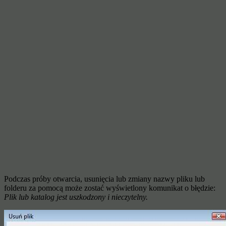
Podczas próby otwarcia, usunięcia lub zmiany nazwy pliku lub
folderu za pomocą może zostać wyświetlony komunikat o błędzie:
Plik lub katalog jest uszkodzony i nieczytelny.