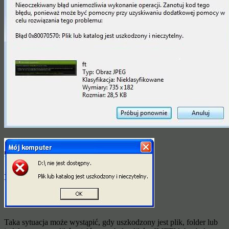
Taka sytuacja może wystąpić, gdy uszkodzony jest plik, folder lub