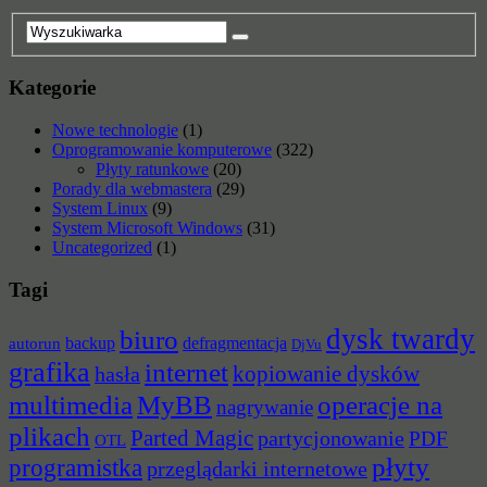
Kategorie
Nowe technologie
(1)
Oprogramowanie komputerowe
(322)
Płyty ratunkowe
(20)
Porady dla webmastera
(29)
System Linux
(9)
System Microsoft Windows
(31)
Uncategorized
(1)
Tagi
dysk twardy
biuro
backup
defragmentacja
autorun
DjVu
grafika
internet
hasła
kopiowanie dysków
multimedia
MyBB
operacje na
nagrywanie
plikach
Parted Magic
partycjonowanie
PDF
OTL
płyty
programistka
przeglądarki internetowe