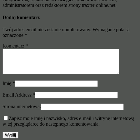
administratorem oraz redaktorem strony traxter-online.net.
Dodaj komentarz
Twój adres email nie zostanie opublikowany.
Wymagane pola są
oznaczone
*
Komentarz:
*
Imię:
*
Email Address:
*
Strona internetowa:
Zapisz moje imię i nazwisko, adres e-mail i witrynę internetową
w tej przeglądarce do następnego komentowania.