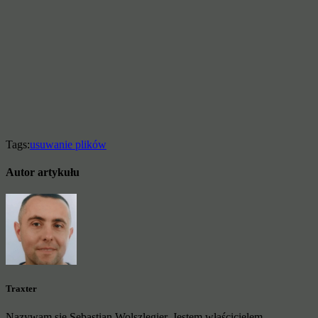
Tags:
usuwanie plików
Autor artykułu
Traxter
Nazywam się Sebastian Wolszlegier. Jestem właścicielem,