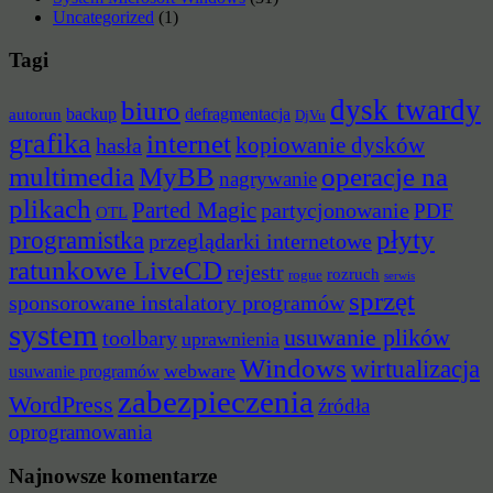
Uncategorized
(1)
Tagi
dysk twardy
biuro
backup
defragmentacja
autorun
DjVu
grafika
internet
hasła
kopiowanie dysków
multimedia
MyBB
operacje na
nagrywanie
plikach
Parted Magic
partycjonowanie
PDF
OTL
płyty
programistka
przeglądarki internetowe
ratunkowe LiveCD
rejestr
rozruch
rogue
serwis
sprzęt
sponsorowane instalatory programów
system
usuwanie plików
toolbary
uprawnienia
Windows
wirtualizacja
webware
usuwanie programów
zabezpieczenia
WordPress
źródła
oprogramowania
Najnowsze komentarze