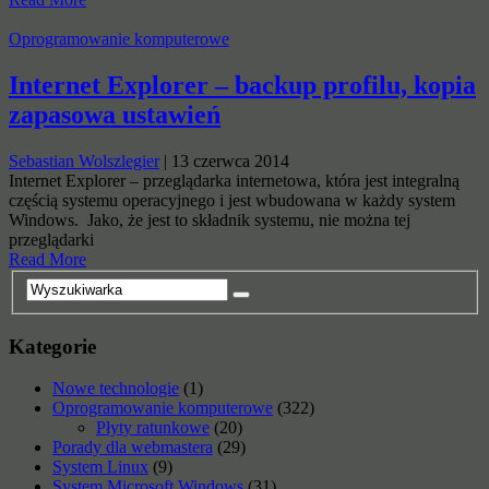
Oprogramowanie komputerowe
Internet Explorer – backup profilu, kopia
zapasowa ustawień
Sebastian Wolszlegier
|
13 czerwca 2014
Internet Explorer – przeglądarka internetowa, która jest integralną
częścią systemu operacyjnego i jest wbudowana w każdy system
Windows. Jako, że jest to składnik systemu, nie można tej
przeglądarki
Read More
Kategorie
Nowe technologie
(1)
Oprogramowanie komputerowe
(322)
Płyty ratunkowe
(20)
Porady dla webmastera
(29)
System Linux
(9)
System Microsoft Windows
(31)