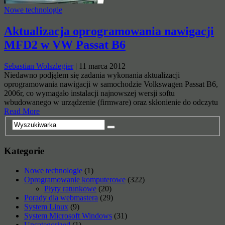
Nowe technologie
Aktualizacja oprogramowania nawigacji
MFD2 w VW Passat B6
Sebastian Wolszlegier
|
11 marca 2012
Niedawno podjąłem się zadania wykonania aktualizacji
oprogramowania nawigacji w samochodzie Volkswagen Passat B6,
2006r, co wymagało instalacji najnowszej wersji softu
wbudowanego w urządzenie (firmware) oraz skłonienie do odczytu
Read More
Kategorie
Nowe technologie
(1)
Oprogramowanie komputerowe
(322)
Płyty ratunkowe
(20)
Porady dla webmastera
(29)
System Linux
(9)
System Microsoft Windows
(31)
Uncategorized
(1)