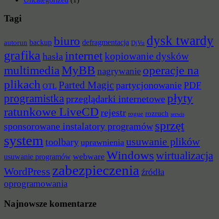
Tagi
dysk twardy
biuro
backup
defragmentacja
autorun
DjVu
grafika
internet
hasła
kopiowanie dysków
multimedia
MyBB
operacje na
nagrywanie
plikach
Parted Magic
partycjonowanie
PDF
OTL
płyty
programistka
przeglądarki internetowe
ratunkowe LiveCD
rejestr
rozruch
rogue
serwis
sprzęt
sponsorowane instalatory programów
system
usuwanie plików
toolbary
uprawnienia
Windows
wirtualizacja
webware
usuwanie programów
zabezpieczenia
WordPress
źródła
oprogramowania
Najnowsze komentarze