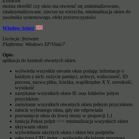
Extractor
można określić czy okno ma otwierać się zminimalizowane,
zmaksymalizowane, zawsze na wierzchu, minimalizacja okien do
zasobnika systemowego, efekt przezroczystości
Window Seizer
Licencja: freeware
Platforma: Windows XP/Vista/7
Opis:
aplikacja do kontroli otwartych okien.
wyświetla wszystkie otwarte okna podając informacje o
każdym z nich: zużycie pamięci, uchwyt, widoczność, ID
procesu, nazwa pliku, ścieżka, współrzędne X Y, szerokość,
wysokość
zamykanie wszystkich okien IE oraz folderów jedym
przyciskiem
zamykanie wszystkich otwartych okien jednym przyciskiem
zabicie wybranego okna, gdy nie odpowiada
przesunięcie okna do lewej strony w proporcji 1,1
funkcja Pokaż pulpit >>> minimalizacja wszystkich okien
ukrywanie okien
wyświetlanie ukrytych okien i okien bez podpisów
załączony CPU meter – wyświetla obciążenie procesora