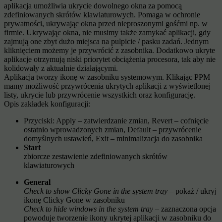
aplikacja umożliwia ukrycie dowolnego okna za pomocą
zdefiniowanych skrótów klawiaturowych. Pomaga w ochronie
prywatności, ukrywając okna przed nieproszonymi gośćmi np. w
firmie. Ukrywając okna, nie musimy także zamykać aplikacji, gdy
zajmują one zbyt dużo miejsca na pulpicie / pasku zadań. Jednym
kliknięciem możemy je przywrócić z zasobnika. Dodatkowo ukryte
aplikacje otrzymują niski priorytet obciążenia procesora, tak aby nie
kolidowały z aktualnie działającymi.
Aplikacja tworzy ikonę w zasobniku systemowym. Klikając PPM
mamy możliwość przywrócenia ukrytych aplikacji z wyświetlonej
listy, ukrycie lub przywrócenie wszystkich oraz konfigurację.
Opis zakładek konfiguracji:
Przyciski: Apply – zatwierdzanie zmian, Revert – cofnięcie
ostatnio wprowadzonych zmian, Default – przywrócenie
domyślnych ustawień, Exit – minimalizacja do zasobnika
Start
zbiorcze zestawienie zdefiniowanych skrótów
klawiaturowych
General
Check to show Clicky Gone in the system tray
– pokaż / ukryj
ikonę Clicky Gone w zasobniku
Check to hide windows in the system tray
– zaznaczona opcja
powoduje tworzenie ikony ukrytej aplikacji w zasobniku do