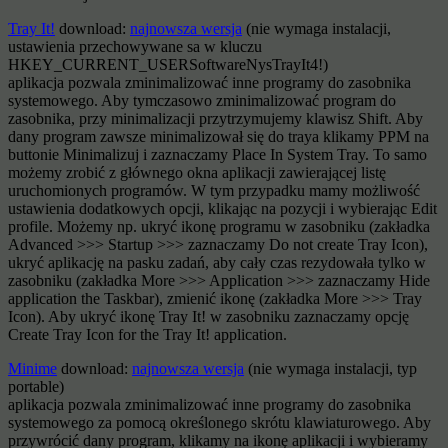
Tray It!
download:
najnowsza wersja
(nie wymaga instalacji,
ustawienia przechowywane sa w kluczu
HKEY_CURRENT_USERSoftwareNysTrayIt4!)
aplikacja pozwala zminimalizować inne programy do zasobnika
systemowego. Aby tymczasowo zminimalizować program do
zasobnika, przy minimalizacji przytrzymujemy klawisz Shift. Aby
dany program zawsze minimalizował się do traya klikamy PPM na
buttonie Minimalizuj i zaznaczamy Place In System Tray. To samo
możemy zrobić z głównego okna aplikacji zawierającej listę
uruchomionych programów. W tym przypadku mamy możliwość
ustawienia dodatkowych opcji, klikając na pozycji i wybierając Edit
profile. Możemy np. ukryć ikonę programu w zasobniku (zakładka
Advanced >>> Startup >>> zaznaczamy Do not create Tray Icon),
ukryć aplikację na pasku zadań, aby cały czas rezydowała tylko w
zasobniku (zakładka More >>> Application >>> zaznaczamy Hide
application the Taskbar), zmienić ikonę (zakładka More >>> Tray
Icon). Aby ukryć ikonę Tray It! w zasobniku zaznaczamy opcję
Create Tray Icon for the Tray It! application.
Minime
download:
najnowsza wersja
(nie wymaga instalacji, typ
portable)
aplikacja pozwala zminimalizować inne programy do zasobnika
systemowego za pomocą określonego skrótu klawiaturowego. Aby
przywrócić dany program, klikamy na ikonę aplikacji i wybieramy