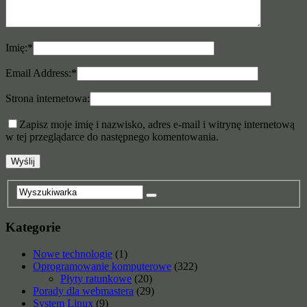
Imię:
*
Email Address:
*
Strona internetowa:
Zapisz moje imię i nazwisko, adres e-mail i witrynę internetową
w tej przeglądarce do następnego komentowania.
Kategorie
Nowe technologie
(1)
Oprogramowanie komputerowe
(322)
Płyty ratunkowe
(20)
Porady dla webmastera
(29)
System Linux
(9)