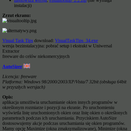
najnowsza wersja
,
visualtooltip_2.2.zip
(nie wymaga
instalacji)
Zrzut ekranu:
Visual Task Tips
download:
VisualTaskTips_34.exe
wersja bezinstalacyjna: pobrać setup i ekstrakt w Uniwersal
Extractor
freeware do celów niekomercyjnych
AutoSizer
Licencja: freeware
Platforma: Windows 98/2000/2003/XP/Vista/7 32bit (obsługa 64bit
w przyszłych wersjach)
Opis:
aplikacja umożliwia uruchamianie okien innych programów w
określonym rozmiarze i pozycji na ekranie. Po uruchomieniu
wyświetla listę uruchomionych okien oraz listę okien o określonych
parametrach podczas ich uruchamiania. Przyciskiem AutoSize
dostosowujemy akcje podczas uruchamiania się okien programów.
Mamy opcję Maximize (okna zmaksymalizowane), Minimize (okna