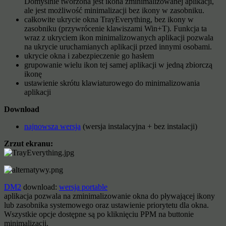
Domyślnie tworzona jest ikona zminimalizowanej aplikacji,
ale jest możliwość minimalizacji bez ikony w zasobniku.
całkowite ukrycie okna TrayEverything, bez ikony w
zasobniku (przywrócenie klawiszami Win+T). Funkcja ta
wraz z ukryciem ikon minimalizowanych aplikacji pozwala
na ukrycie uruchamianych aplikacji przed innymi osobami.
ukrycie okna i zabezpieczenie go hasłem
grupowanie wielu ikon tej samej aplikacji w jedną zbiorczą
ikonę
ustawienie skrótu klawiaturowego do minimalizowania
aplikacji
Download
najnowsza wersja
(wersja instalacyjna + bez instalacji)
Zrzut ekranu:
DM2
download:
wersja portable
aplikacja pozwala na zminimalizowanie okna do pływającej ikony
lub zasobnika systemowego oraz ustawienie priorytetu dla okna.
Wszystkie opcje dostępne są po kliknięciu PPM na buttonie
minimalizacji.