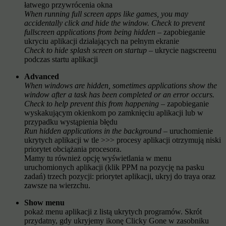
łatwego przywrócenia okna
When running full screen apps like games, you may
accidentally click and hide the window. Check to prevent
fullscreen applications from being hidden
– zapobieganie
ukryciu aplikacji działających na pełnym ekranie
Check to hide splash screen on startup
– ukrycie nagscreenu
podczas startu aplikacji
Advanced
When windows are hidden, sometimes applications show the
window after a task has been completed or an error occurs.
Check to help prevent this from happening
– zapobieganie
wyskakującym okienkom po zamknięciu aplikacji lub w
przypadku wystąpienia błędu
Run hidden applications in the background
– uruchomienie
ukrytych aplikacji w tle >>> procesy aplikacji otrzymują niski
priorytet obciążania procesora.
Mamy tu również opcję wyświetlania w menu
uruchomionych aplikacji (klik PPM na pozycję na pasku
zadań) trzech pozycji: priorytet aplikacji, ukryj do traya oraz
zawsze na wierzchu.
Show menu
pokaż menu aplikacji z listą ukrytych programów. Skrót
przydatny, gdy ukryjemy ikonę Clicky Gone w zasobniku