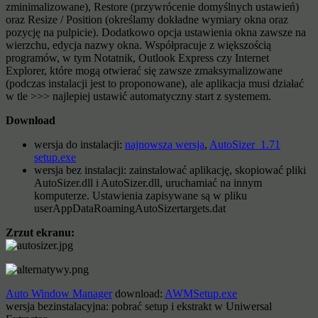
zminimalizowane), Restore (przywrócenie domyślnych ustawień)
oraz Resize / Position (określamy dokładne wymiary okna oraz
pozycję na pulpicie). Dodatkowo opcja ustawienia okna zawsze na
wierzchu, edycja nazwy okna. Współpracuje z większością
programów, w tym Notatnik, Outlook Express czy Internet
Explorer, które mogą otwierać się zawsze zmaksymalizowane
(podczas instalacji jest to proponowane), ale aplikacja musi działać
w tle >>> najlepiej ustawić automatyczny start z systemem.
Download
wersja do instalacji:
najnowsza wersja
,
AutoSizer_1.71
setup.exe
wersja bez instalacji: zainstalować aplikację, skopiować pliki
AutoSizer.dll i AutoSizer.dll, uruchamiać na innym
komputerze. Ustawienia zapisywane są w pliku
userAppDataRoamingAutoSizertargets.dat
Zrzut ekranu:
Auto Window Manager
download:
AWMSetup.exe
wersja bezinstalacyjna: pobrać setup i ekstrakt w Uniwersal