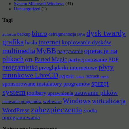
System Microsoft Windows
(31)
Uncategorized
(1)
Tagi
dysk twardy
biuro
backup
defragmentacja
autorun
DjVu
grafika
internet
hasła
kopiowanie dysków
multimedia
MyBB
operacje na
nagrywanie
plikach
Parted Magic
partycjonowanie
PDF
OTL
płyty
programistka
przeglądarki internetowe
ratunkowe LiveCD
rejestr
rozruch
rogue
serwis
sprzęt
sponsorowane instalatory programów
system
usuwanie plików
toolbary
uprawnienia
Windows
wirtualizacja
webware
usuwanie programów
zabezpieczenia
WordPress
źródła
oprogramowania
Najnowsze komentarze