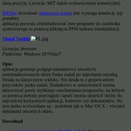
daną pozycję. Licencja: MIT (także wykorzystanie komercyjne)
RBTray
download:
najnowsza wersja
(nie wymaga instalacji, typ
portable)
aplikacja pozwala zminimalizować inne programy do zasobnika
systemowego za pomocą kliknięcia PPM buttonu minimalizacji.
Visual Tooltip
Licencja: freeware
Platforma: Windows XP/Vista/7
Opis:
aplikacja generuje podgląd miniaturowy otwartych
zminimalizowanych okien Paska zadań po najechaniu myszką.
Działa na klasycznym widoku. Nie działa to z grupowaniem
przycisków paska zadań. Dodatkowo w ustawieniach można
aktywować pasek szybkiego uruchamiania programów, na którym
za pomocą metody przeciągnij i upuść można umieścić skróty do
najczęściej korzystnych aplikacji, folderów czy dokumentów. Na
tym pasku wyświetlane są – podobnie jak w Mac OS X – również
miniaturki otwartych okien.
Download