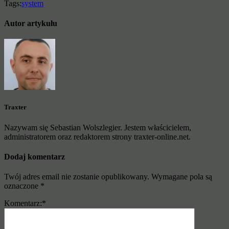
Tags:
system
Autor artykułu
Traxter
Nazywam się Sebastian Wolszlegier. Jestem właścicielem,
administratorem oraz redaktorem strony traxter-online.net.
Dodaj komentarz
Twój adres email nie zostanie opublikowany.
Wymagane pola są
oznaczone
*
Komentarz:
*