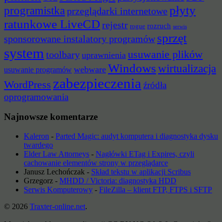
płyty
programistka
przeglądarki internetowe
ratunkowe LiveCD
rejestr
rozruch
rogue
serwis
sprzęt
sponsorowane instalatory programów
system
usuwanie plików
toolbary
uprawnienia
Windows
wirtualizacja
webware
usuwanie programów
zabezpieczenia
WordPress
źródła
oprogramowania
Najnowsze komentarze
Kaleron
-
Parted Magic: audyt komputera i diagnostyka dysku
twardego
Elder Law Attorneys
-
Nagłówki ETag i Expires, czyli
cachowanie elementów strony w przeglądarce
Janusz Lechończak
-
Skład tekstu w aplikacji Scribus
Grzegorz
-
MHDD / Victoria: diagnostyka HDD
Serwis Komputerowy
-
FileZilla – klient FTP, FTPS i SFTP
© 2026
Traxter-online.net
.