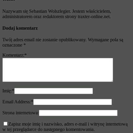
Nazywam się Sebastian Wolszlegier. Jestem właścicielem,
administratorem oraz redaktorem strony traxter-online.net.
Dodaj komentarz
Twój adres email nie zostanie opublikowany.
Wymagane pola są
oznaczone
*
Komentarz:
*
Imię:
*
Email Address:
*
Strona internetowa:
Zapisz moje imię i nazwisko, adres e-mail i witrynę internetową
w tej przeglądarce do następnego komentowania.