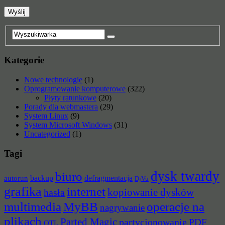
Kategorie
Nowe technologie
(1)
Oprogramowanie komputerowe
(322)
Płyty ratunkowe
(20)
Porady dla webmastera
(29)
System Linux
(9)
System Microsoft Windows
(31)
Uncategorized
(1)
Tagi
dysk twardy
biuro
backup
defragmentacja
autorun
DjVu
grafika
internet
hasła
kopiowanie dysków
multimedia
MyBB
operacje na
nagrywanie
plikach
Parted Magic
partycjonowanie
PDF
OTL