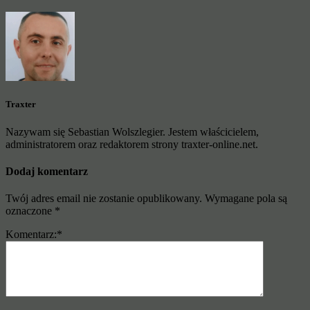
Traxter
Nazywam się Sebastian Wolszlegier. Jestem właścicielem,
administratorem oraz redaktorem strony traxter-online.net.
Dodaj komentarz
Twój adres email nie zostanie opublikowany.
Wymagane pola są
oznaczone
*
Komentarz:
*