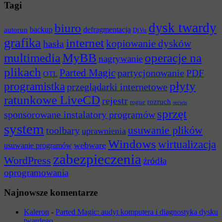
Tagi
dysk twardy
biuro
backup
defragmentacja
autorun
DjVu
grafika
internet
hasła
kopiowanie dysków
multimedia
MyBB
operacje na
nagrywanie
plikach
Parted Magic
partycjonowanie
PDF
OTL
płyty
programistka
przeglądarki internetowe
ratunkowe LiveCD
rejestr
rozruch
rogue
serwis
sprzęt
sponsorowane instalatory programów
system
usuwanie plików
toolbary
uprawnienia
Windows
wirtualizacja
webware
usuwanie programów
zabezpieczenia
WordPress
źródła
oprogramowania
Najnowsze komentarze
Kaleron
-
Parted Magic: audyt komputera i diagnostyka dysku
twardego