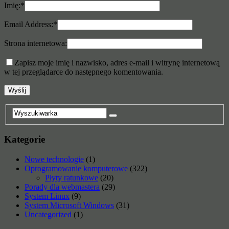
Imię:
*
Email Address:
*
Strona internetowa:
Zapisz moje imię i nazwisko, adres e-mail i witrynę internetową
w tej przeglądarce do następnego komentowania.
Kategorie
Nowe technologie
(1)
Oprogramowanie komputerowe
(322)
Płyty ratunkowe
(20)
Porady dla webmastera
(29)
System Linux
(9)
System Microsoft Windows
(31)
Uncategorized
(1)