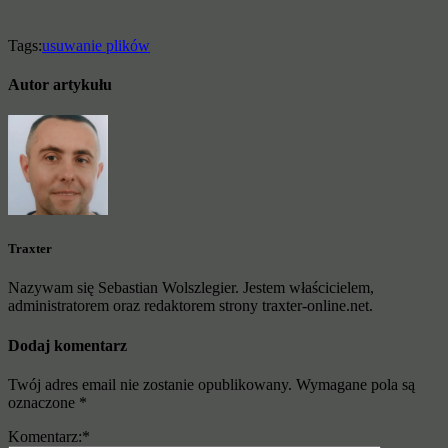
Tags:
usuwanie plików
Autor artykułu
Traxter
Nazywam się Sebastian Wolszlegier. Jestem właścicielem,
administratorem oraz redaktorem strony traxter-online.net.
Dodaj komentarz
Twój adres email nie zostanie opublikowany.
Wymagane pola są
oznaczone
*
Komentarz:
*