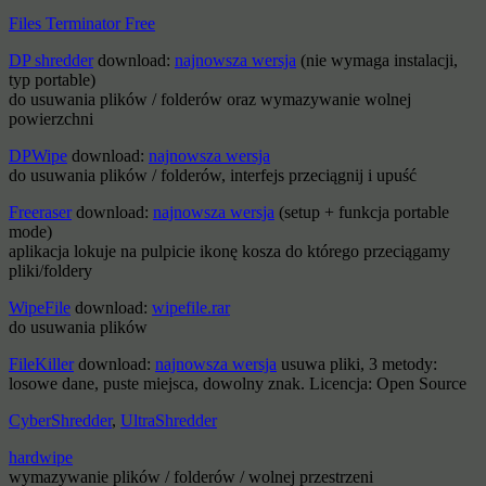
Files Terminator Free
DP shredder
download:
najnowsza wersja
(nie wymaga instalacji,
typ portable)
do usuwania plików / folderów oraz wymazywanie wolnej
powierzchni
DPWipe
download:
najnowsza wersja
do usuwania plików / folderów, interfejs przeciągnij i upuść
Freeraser
download:
najnowsza wersja
(setup + funkcja portable
mode)
aplikacja lokuje na pulpicie ikonę kosza do którego przeciągamy
pliki/foldery
WipeFile
download:
wipefile.rar
do usuwania plików
FileKiller
download:
najnowsza wersja
usuwa pliki, 3 metody:
losowe dane, puste miejsca, dowolny znak. Licencja: Open Source
CyberShredder
,
UltraShredder
hardwipe
wymazywanie plików / folderów / wolnej przestrzeni