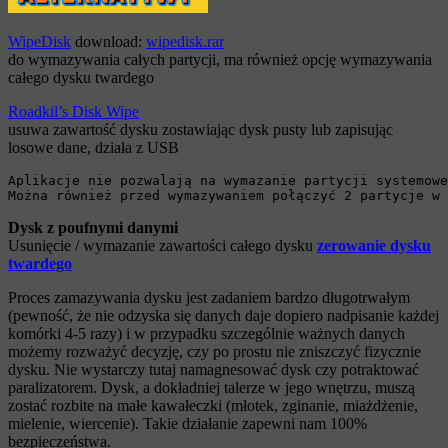
WipeDisk
download:
wipedisk.rar
do wymazywania całych partycji, ma również opcję wymazywania
całego dysku twardego
Roadkil’s Disk Wipe
usuwa zawartość dysku zostawiając dysk pusty lub zapisując
losowe dane, działa z USB
Aplikacje nie pozwalają na wymazanie partycji systemowe
Można również przed wymazywaniem połączyć 2 partycje w 
Dysk z poufnymi danymi
Usunięcie / wymazanie zawartości całego dysku
zerowanie dysku
twardego
Proces zamazywania dysku jest zadaniem bardzo długotrwałym
(pewność, że nie odzyska się danych daje dopiero nadpisanie każdej
komórki 4-5 razy) i w przypadku szczególnie ważnych danych
możemy rozważyć decyzję, czy po prostu nie zniszczyć fizycznie
dysku. Nie wystarczy tutaj namagnesować dysk czy potraktować
paralizatorem. Dysk, a dokładniej talerze w jego wnętrzu, muszą
zostać rozbite na małe kawałeczki (młotek, zginanie, miażdżenie,
mielenie, wiercenie). Takie działanie zapewni nam 100%
bezpieczeństwa.