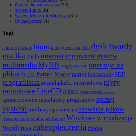
Porady dla webmastera
(29)
System Linux
(9)
System Microsoft Windows
(31)
Uncategorized
(1)
Tagi
dysk twardy
biuro
backup
defragmentacja
autorun
DjVu
grafika
internet
hasła
kopiowanie dysków
multimedia
MyBB
operacje na
nagrywanie
plikach
Parted Magic
partycjonowanie
PDF
OTL
płyty
programistka
przeglądarki internetowe
ratunkowe LiveCD
rejestr
rozruch
rogue
serwis
sprzęt
sponsorowane instalatory programów
system
usuwanie plików
toolbary
uprawnienia
Windows
wirtualizacja
webware
usuwanie programów
zabezpieczenia
WordPress
źródła
oprogramowania