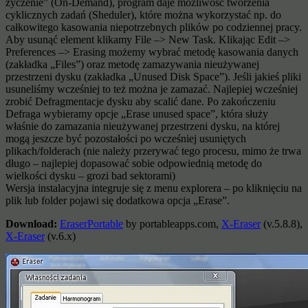
życzenie” (On-Demand), program daje możliwość tworzenia
cyklicznych zadań (Sheduler), które można wykorzystać np. do
całkowitego kasowania niepotrzebnych plików po codziennej pracy.
Aby usunąć element klikamy File –> New Task. Klikając Edit –>
Preferences –> Erasing możemy wybrać metodę kasowania danych
(zakładka „Files”) oraz metodę zamazywania nieużywanej
przestrzeni dysku (zakładka „Unused Disk Space”). Jeśli jakieś pliki
usuneliśmy wcześniej to też można je zamazać. Najlepiej wcześniej
zrobić Defragmentacje dysku aby scalić dane. Po zakończeniu
Defraga wybieramy opcje „Erase unused space”, która służy
właśnie do zamazania nieużywanej przestrzeni dysku, na której
mogą jeszcze być pozostałości po wcześniej usuniętych
plikach/folderach (nie należy przerywać tego procesu, mimo że trwa
długo – najlepiej dopasować sobie odpowiednią metodę do
wielkości dysku – grozi bad sektorami)
Wersja instalacyjna integruje się z menu explorera – po kliknięciu na
plik lub folder pojawi się dodatkowa opcja „Erase”.
Download:
EraserPortable
by portableapps.com,
X-Eraser
(v.5.8.8),
X-Eraser
(v.6.x)