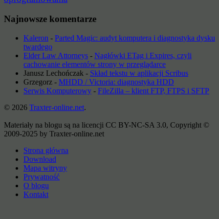
Najnowsze komentarze
Kaleron
-
Parted Magic: audyt komputera i diagnostyka dysku
twardego
Elder Law Attorneys
-
Nagłówki ETag i Expires, czyli
cachowanie elementów strony w przeglądarce
Janusz Lechończak
-
Skład tekstu w aplikacji Scribus
Grzegorz
-
MHDD / Victoria: diagnostyka HDD
Serwis Komputerowy
-
FileZilla – klient FTP, FTPS i SFTP
© 2026
Traxter-online.net
.
Materiały na blogu są na licencji CC BY-NC-SA 3.0, Copyright ©
2009-2025 by Traxter-online.net
Strona główna
Download
Mapa witryny
Prywatność
O blogu
Kontakt