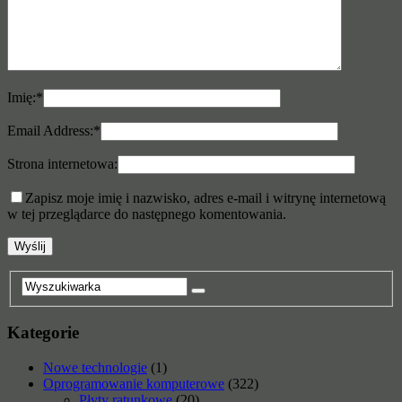
Imię:
*
Email Address:
*
Strona internetowa:
Zapisz moje imię i nazwisko, adres e-mail i witrynę internetową
w tej przeglądarce do następnego komentowania.
Kategorie
Nowe technologie
(1)
Oprogramowanie komputerowe
(322)
Płyty ratunkowe
(20)