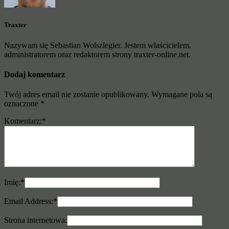
Traxter
Nazywam się Sebastian Wolszlegier. Jestem właścicielem,
administratorem oraz redaktorem strony traxter-online.net.
Dodaj komentarz
Twój adres email nie zostanie opublikowany.
Wymagane pola są
oznaczone
*
Komentarz:
*
Imię:
*
Email Address:
*
Strona internetowa: