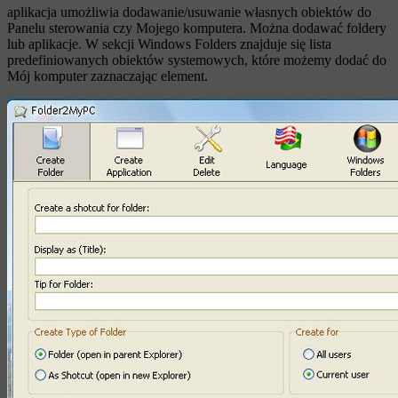
aplikacja umożliwia dodawanie/usuwanie własnych obiektów do
Panelu sterowania czy Mojego komputera. Można dodawać foldery
lub aplikacje. W sekcji Windows Folders znajduje się lista
predefiniowanych obiektów systemowych, które możemy dodać do
Mój komputer zaznaczając element.