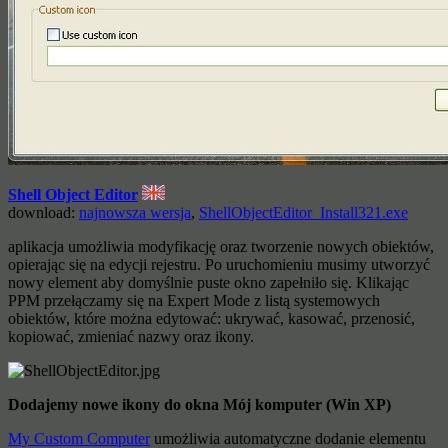
Shell Object Editor
download:
najnowsza wersja
,
ShellObjectEditor_Install321.exe
aplikacja umożliwia modyfikację oraz tworzenie nowych obiektów,
opierając się na edycji rejestru. Po uruchomieniu musimy utworzyć
nowy element aby domyślnie puste okno zapełniło się. Klikając
PPM przełączamy się na Expert Mode z listą systemowych
obiektów, które można edytować: ukrywać, kasować, przenosić,
kopiować, zmieniać nazwy oraz ikony.
Dodajemy nowe ikony do okna Mój komputer (Win XP)
My Custom Computer
umożliwia automatyczne dodanie elementu