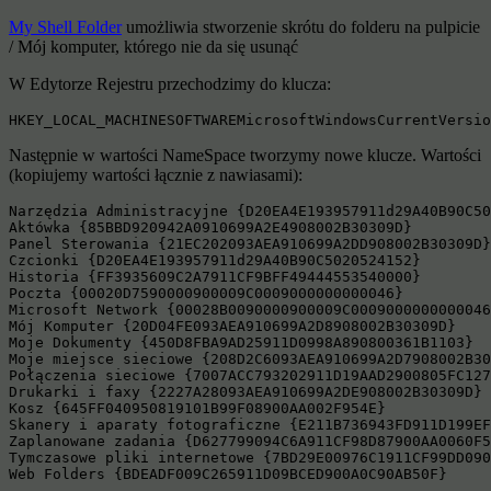
My Shell Folder
umożliwia stworzenie skrótu do folderu na pulpicie
/ Mój komputer, którego nie da się usunąć
W Edytorze Rejestru przechodzimy do klucza:
HKEY_LOCAL_MACHINESOFTWAREMicrosoftWindowsCurrentVersio
Następnie w wartości NameSpace tworzymy nowe klucze. Wartości
(kopiujemy wartości łącznie z nawiasami):
Narzędzia Administracyjne {D20EA4E193957911d29A40B90C50
Aktówka {85BBD920942A0910699A2E4908002B30309D}

Panel Sterowania {21EC202093AEA910699A2DD908002B30309D}

Czcionki {D20EA4E193957911d29A40B90C5020524152}

Historia {FF3935609C2A7911CF9BFF49444553540000}

Poczta {00020D7590000900009C0009000000000046}

Microsoft Network {00028B0090000900009C0009000000000046
Mój Komputer {20D04FE093AEA910699A2D8908002B30309D}

Moje Dokumenty {450D8FBA9AD25911D0998A890800361B1103}

Moje miejsce sieciowe {208D2C6093AEA910699A2D7908002B30
Połączenia sieciowe {7007ACC793202911D19AAD2900805FC127
Drukarki i faxy {2227A28093AEA910699A2DE908002B30309D}

Kosz {645FF040950819101B99F08900AA002F954E}

Skanery i aparaty fotograficzne {E211B736943FD911D199EF
Zaplanowane zadania {D627799094C6A911CF98D87900AA0060F5
Tymczasowe pliki internetowe {7BD29E00976C1911CF99DD090
Web Folders {BDEADF009C265911D09BCED900A0C90AB50F} 