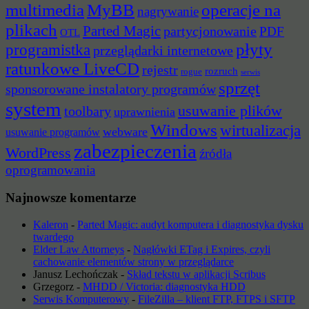
multimedia
MyBB
operacje na
nagrywanie
plikach
Parted Magic
partycjonowanie
PDF
OTL
płyty
programistka
przeglądarki internetowe
ratunkowe LiveCD
rejestr
rozruch
rogue
serwis
sprzęt
sponsorowane instalatory programów
system
usuwanie plików
toolbary
uprawnienia
Windows
wirtualizacja
webware
usuwanie programów
zabezpieczenia
WordPress
źródła
oprogramowania
Najnowsze komentarze
Kaleron
-
Parted Magic: audyt komputera i diagnostyka dysku
twardego
Elder Law Attorneys
-
Nagłówki ETag i Expires, czyli
cachowanie elementów strony w przeglądarce
Janusz Lechończak
-
Skład tekstu w aplikacji Scribus
Grzegorz
-
MHDD / Victoria: diagnostyka HDD
Serwis Komputerowy
-
FileZilla – klient FTP, FTPS i SFTP