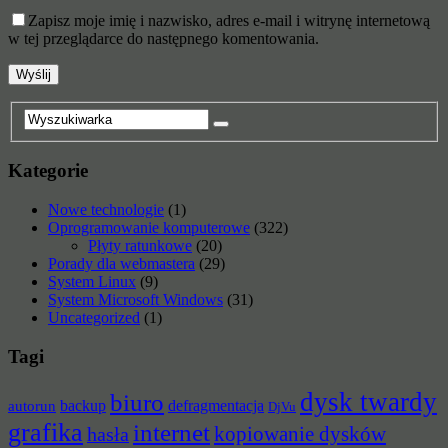
Zapisz moje imię i nazwisko, adres e-mail i witrynę internetową
w tej przeglądarce do następnego komentowania.
Kategorie
Nowe technologie
(1)
Oprogramowanie komputerowe
(322)
Płyty ratunkowe
(20)
Porady dla webmastera
(29)
System Linux
(9)
System Microsoft Windows
(31)
Uncategorized
(1)
Tagi
dysk twardy
biuro
backup
defragmentacja
autorun
DjVu
grafika
internet
hasła
kopiowanie dysków