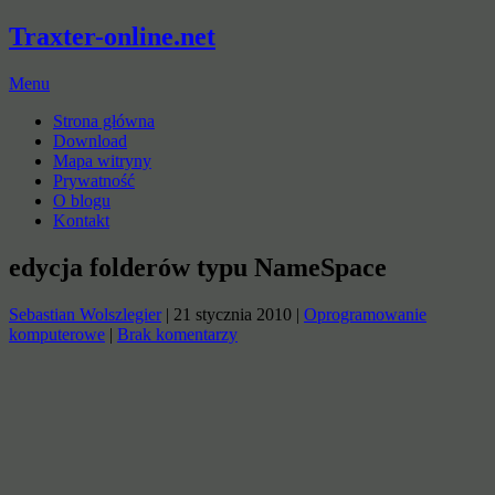
Traxter-online.net
Menu
Strona główna
Download
Mapa witryny
Prywatność
O blogu
Kontakt
edycja folderów typu NameSpace
Sebastian Wolszlegier
|
21 stycznia 2010
|
Oprogramowanie
komputerowe
|
Brak komentarzy