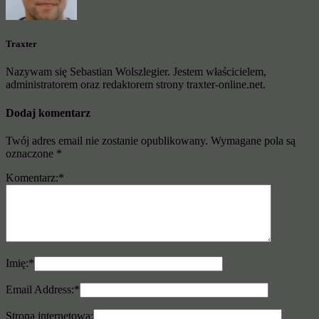
Traxter
Nazywam się Sebastian Wolszlegier. Jestem właścicielem,
administratorem oraz redaktorem strony traxter-online.net.
Dodaj komentarz
Twój adres email nie zostanie opublikowany.
Wymagane pola są
oznaczone
*
Komentarz:
*
Imię:
*
Email Address:
*
Strona internetowa: