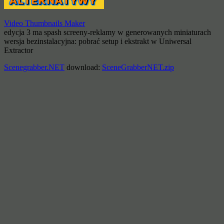
Video Thumbnails Maker
edycja 3 ma spash screeny-reklamy w generowanych miniaturach
wersja bezinstalacyjna: pobrać setup i ekstrakt w Uniwersal
Extractor
Scenegrabber.NET
download:
SceneGrabberNET.zip