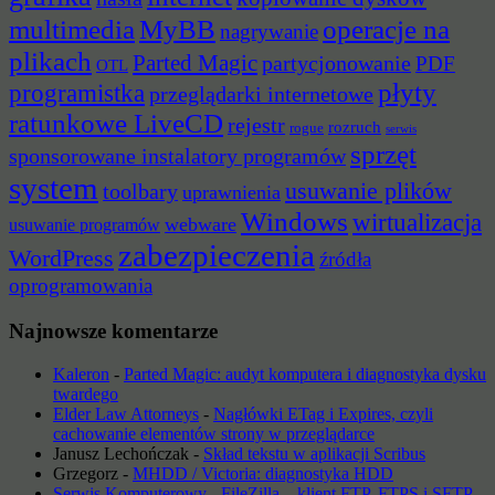
multimedia
MyBB
operacje na
nagrywanie
plikach
Parted Magic
partycjonowanie
PDF
OTL
płyty
programistka
przeglądarki internetowe
ratunkowe LiveCD
rejestr
rozruch
rogue
serwis
sprzęt
sponsorowane instalatory programów
system
usuwanie plików
toolbary
uprawnienia
Windows
wirtualizacja
webware
usuwanie programów
zabezpieczenia
WordPress
źródła
oprogramowania
Najnowsze komentarze
Kaleron
-
Parted Magic: audyt komputera i diagnostyka dysku
twardego
Elder Law Attorneys
-
Nagłówki ETag i Expires, czyli
cachowanie elementów strony w przeglądarce
Janusz Lechończak
-
Skład tekstu w aplikacji Scribus
Grzegorz
-
MHDD / Victoria: diagnostyka HDD
Serwis Komputerowy
-
FileZilla – klient FTP, FTPS i SFTP