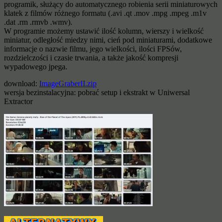
programik, służący do automatycznego robienia serii miniaturowych
klatek z filmów różnego formatu (.avi .qt .mov .mpg .mpeg .m1v
.dat .rm .rmvb .wmv).
W programie możemy ustawić ilość kolumn, wierszy i wielkość
miniatur, odległość miedzy nimi, cień pod miniaturami, dodatkowe
informacje o nazwie filmu, jego wielkości, ilości FPSów,
rozdzielczości i czasie trwania, a także jakość kompresji
wypadowego jpega.
download:
ImageGraberII.zip
wersja bezinstalacyjna: pobrać setup i ekstrakt w Uniwersal
Extractor