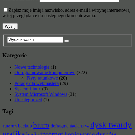
Zapisz moje imię i nazwisko, adres e-mail i witrynę internetową
w tej przeglądarce do następnego komentowania.
Kategorie
Nowe technologie
(1)
Oprogramowanie komputerowe
(322)
Płyty ratunkowe
(20)
Porady dla webmastera
(29)
System Linux
(9)
System Microsoft Windows
(31)
Uncategorized
(1)
Tagi
dysk twardy
biuro
backup
defragmentacja
autorun
DjVu
grafika
internet
hasła
kopiowanie dysków