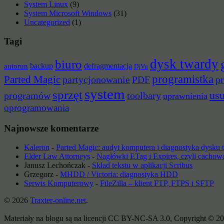
System Linux
(9)
System Microsoft Windows
(31)
Uncategorized
(1)
Tagi
dysk twardy
biuro
backup
defragmentacja
autorun
DjVu
programistka
Parted Magic
partycjonowanie
pr
PDF
system
sprzęt
us
programów
toolbary
uprawnienia
oprogramowania
Najnowsze komentarze
Kaleron
-
Parted Magic: audyt komputera i diagnostyka dysku
Elder Law Attorneys
-
Nagłówki ETag i Expires, czyli cachow
Janusz Lechończak
-
Skład tekstu w aplikacji Scribus
Grzegorz
-
MHDD / Victoria: diagnostyka HDD
Serwis Komputerowy
-
FileZilla – klient FTP, FTPS i SFTP
© 2026
Traxter-online.net
.
Materiały na blogu są na licencji CC BY-NC-SA 3.0, Copyright © 20