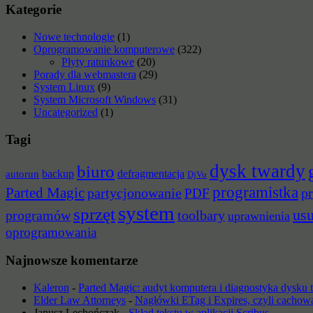
Kategorie
Nowe technologie
(1)
Oprogramowanie komputerowe
(322)
Płyty ratunkowe
(20)
Porady dla webmastera
(29)
System Linux
(9)
System Microsoft Windows
(31)
Uncategorized
(1)
Tagi
dysk twardy
biuro
backup
defragmentacja
autorun
DjVu
programistka
Parted Magic
partycjonowanie
pr
PDF
system
sprzęt
us
programów
toolbary
uprawnienia
oprogramowania
Najnowsze komentarze
Kaleron
-
Parted Magic: audyt komputera i diagnostyka dysku
Elder Law Attorneys
-
Nagłówki ETag i Expires, czyli cachow
Janusz Lechończak
-
Skład tekstu w aplikacji Scribus