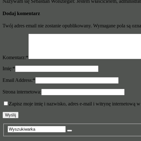
Nazywam się Sebastian Wolszlegier. Jestem właścicielem, administrato
Dodaj komentarz
Twój adres email nie zostanie opublikowany.
Wymagane pola są ozn
Komentarz:
*
Imię:
*
Email Address:
*
Strona internetowa:
Zapisz moje imię i nazwisko, adres e-mail i witrynę internetową 