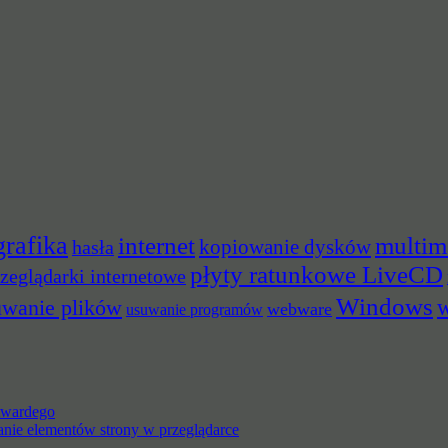
grafika
multim
internet
hasła
kopiowanie dysków
płyty ratunkowe LiveCD
zeglądarki internetowe
Windows
w
uwanie plików
webware
usuwanie programów
 twardego
anie elementów strony w przeglądarce