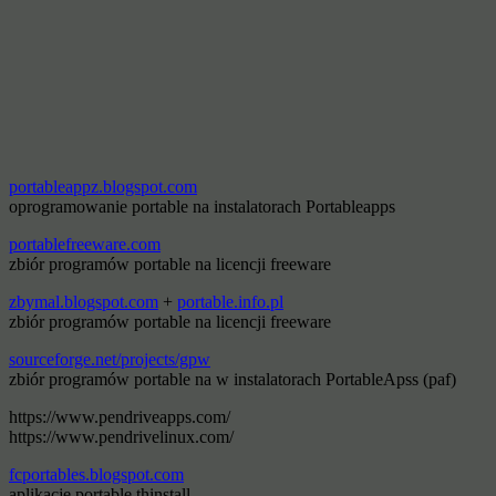
portableappz.blogspot.com
oprogramowanie portable na instalatorach Portableapps
portablefreeware.com
zbiór programów portable na licencji freeware
zbymal.blogspot.com
+
portable.info.pl
zbiór programów portable na licencji freeware
sourceforge.net/projects/gpw
zbiór programów portable na w instalatorach PortableApss (paf)
https://www.pendriveapps.com/
https://www.pendrivelinux.com/
fcportables.blogspot.com
aplikacje portable thinstall