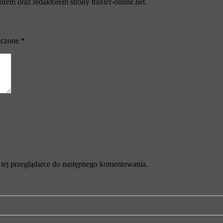
rem oraz redaktorem strony traxter-online.net.
aczone
*
w tej przeglądarce do następnego komentowania.