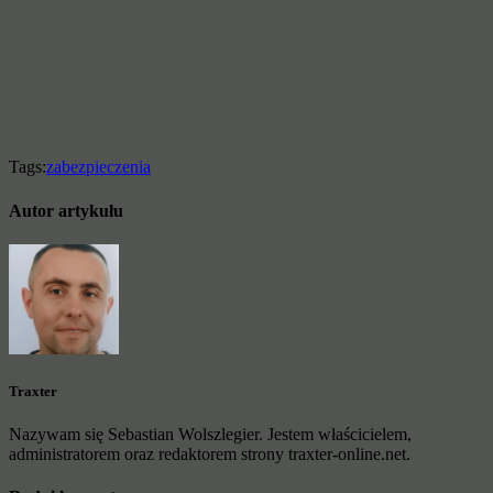
Tags:
zabezpieczenia
Autor artykułu
Traxter
Nazywam się Sebastian Wolszlegier. Jestem właścicielem,
administratorem oraz redaktorem strony traxter-online.net.