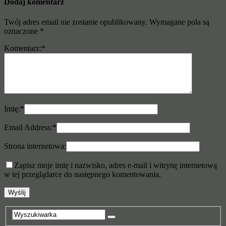
Dodaj komentarz
Twój adres email nie zostanie opublikowany.
Wymagane pola są
oznaczone
*
Komentarz:
*
Imię:
*
Email Address:
*
Strona internetowa:
Zapisz moje imię i nazwisko, adres e-mail i witrynę internetową
w tej przeglądarce do następnego komentowania.