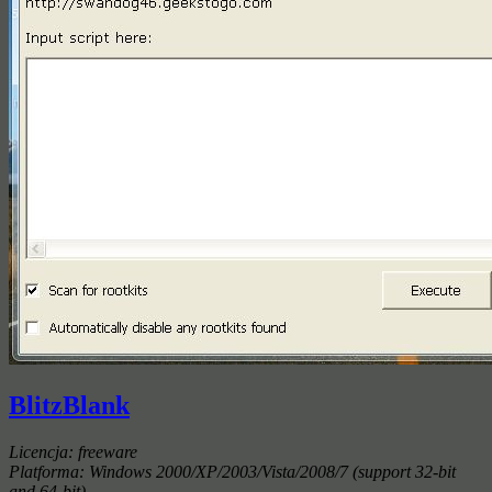
BlitzBlank
Licencja: freeware
Platforma: Windows 2000/XP/2003/Vista/2008/7 (support 32-bit
and 64-bit)