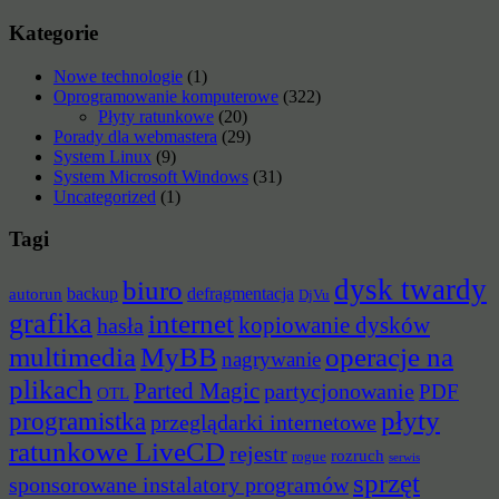
Kategorie
Nowe technologie
(1)
Oprogramowanie komputerowe
(322)
Płyty ratunkowe
(20)
Porady dla webmastera
(29)
System Linux
(9)
System Microsoft Windows
(31)
Uncategorized
(1)
Tagi
dysk twardy
biuro
backup
defragmentacja
autorun
DjVu
grafika
internet
hasła
kopiowanie dysków
multimedia
MyBB
operacje na
nagrywanie
plikach
Parted Magic
partycjonowanie
PDF
OTL
płyty
programistka
przeglądarki internetowe
ratunkowe LiveCD
rejestr
rozruch
rogue
serwis
sprzęt
sponsorowane instalatory programów