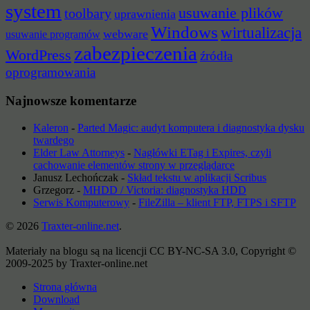
system
usuwanie plików
toolbary
uprawnienia
Windows
wirtualizacja
webware
usuwanie programów
zabezpieczenia
WordPress
źródła
oprogramowania
Najnowsze komentarze
Kaleron
-
Parted Magic: audyt komputera i diagnostyka dysku
twardego
Elder Law Attorneys
-
Nagłówki ETag i Expires, czyli
cachowanie elementów strony w przeglądarce
Janusz Lechończak
-
Skład tekstu w aplikacji Scribus
Grzegorz
-
MHDD / Victoria: diagnostyka HDD
Serwis Komputerowy
-
FileZilla – klient FTP, FTPS i SFTP
© 2026
Traxter-online.net
.
Materiały na blogu są na licencji CC BY-NC-SA 3.0, Copyright ©
2009-2025 by Traxter-online.net
Strona główna
Download