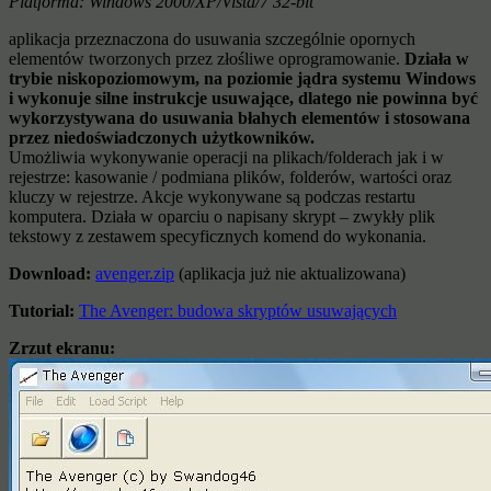
Platforma: Windows 2000/XP/Vista/7 32-bit
aplikacja przeznaczona do usuwania szczególnie opornych
elementów tworzonych przez złośliwe oprogramowanie.
Działa w
trybie niskopoziomowym, na poziomie jądra systemu Windows
i wykonuje silne instrukcje usuwające, dlatego nie powinna być
wykorzystywana do usuwania błahych elementów i stosowana
przez niedoświadczonych użytkowników.
Umożliwia wykonywanie operacji na plikach/folderach jak i w
rejestrze: kasowanie / podmiana plików, folderów, wartości oraz
kluczy w rejestrze. Akcje wykonywane są podczas restartu
komputera. Działa w oparciu o napisany skrypt – zwykły plik
tekstowy z zestawem specyficznych komend do wykonania.
Download:
avenger.zip
(aplikacja już nie aktualizowana)
Tutorial:
The Avenger: budowa skryptów usuwających
Zrzut ekranu: