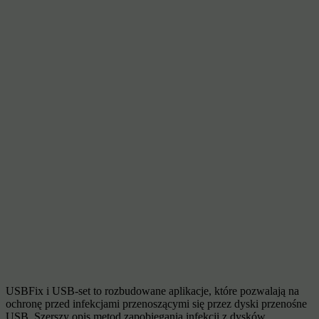
USBFix i USB-set to rozbudowane aplikacje, które pozwalają na
ochronę przed infekcjami przenoszącymi się przez dyski przenośne
USB. Szerszy opis metod zapobiegania infekcji z dysków