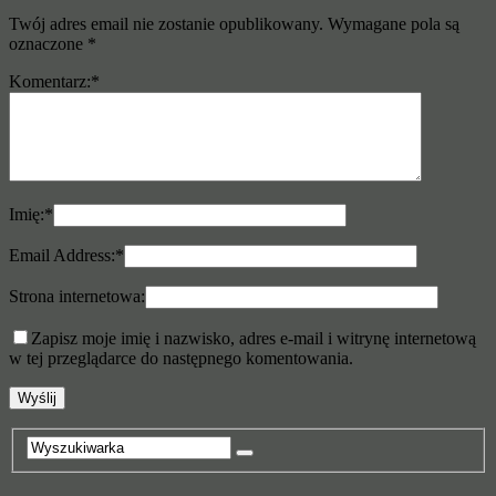
Twój adres email nie zostanie opublikowany.
Wymagane pola są
oznaczone
*
Komentarz:
*
Imię:
*
Email Address:
*
Strona internetowa:
Zapisz moje imię i nazwisko, adres e-mail i witrynę internetową
w tej przeglądarce do następnego komentowania.