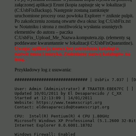
załączonej aplikacji Erunt (kopia zapisuje się w lokalizacji
(C:UsbFixBackup). Następnie zostaną zamknięte
uruchomione procesy oraz powłoka Explorer = zniknie pulpit.
Po zakończeniu zostaną otwarte dwa okna: log C:UsbFix.txt
w Notatniku i strona z możliwością wysłania usuniętych
elementów do autora – paczka
C:UsbFix_Upload_Me_Nazwa-komputera.zip. (elementy są
poddawane kwarantannie w lokalizacji C:UsbFixQuarantine).
Uwaga: aplikacja usuwa bez ostrzeżenia katalogi o
nazwie muza i muzyka. Zmieniamy nazwę katalogów na
inną.
Przykładowy log z usuwania:
############################## | UsbFix 7.037 | [D
User: Admin (Administrator) # TRAXTER-EBE67FC [ ]

Updated 10/01/2011 by El Desaparecido / C_XX

Started at 12:13:09 | 14/01/2011

Website: https://www.teamxscript.org

Contact: eldesaparecido@teamxscript.org

CPU:  Intel(R) Pentium(R) 4 CPU 1.80GHz

Microsoft Windows XP Professional (5.1.2600 32-Bit
Internet Explorer 8.0.6001.18702

Windows Firewall: Enabled
