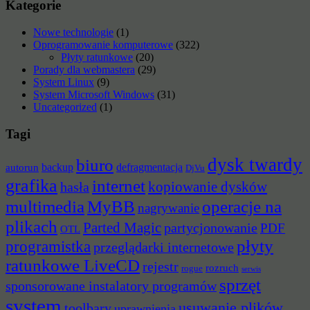
Kategorie
Nowe technologie
(1)
Oprogramowanie komputerowe
(322)
Płyty ratunkowe
(20)
Porady dla webmastera
(29)
System Linux
(9)
System Microsoft Windows
(31)
Uncategorized
(1)
Tagi
dysk twardy
biuro
backup
defragmentacja
autorun
DjVu
grafika
internet
hasła
kopiowanie dysków
multimedia
MyBB
operacje na
nagrywanie
plikach
Parted Magic
partycjonowanie
PDF
OTL
płyty
programistka
przeglądarki internetowe
ratunkowe LiveCD
rejestr
rozruch
rogue
serwis
sprzęt
sponsorowane instalatory programów
system
usuwanie plików
toolbary
uprawnienia