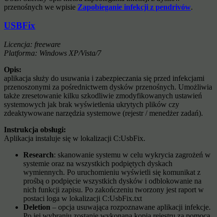
przenośnych we wpisie
Zapobieganie infekcji z pendrivów
.
USBFix
Licencja: freeware
Platforma: Windows XP/Vista/7
Opis:
aplikacja służy do usuwania i zabezpieczania się przed infekcjami
przenoszonymi za pośrednictwem dysków przenośnych. Umożliwia
także zresetowanie kilku szkodliwie zmodyfikowanych ustawień
systemowych jak brak wyświetlenia ukrytych plików czy
zdeaktywowane narzędzia systemowe (rejestr / menedżer zadań).
Instrukcja obsługi:
Aplikacja instaluje się w lokalizacji C:UsbFix.
Research
: skanowanie systemu w celu wykrycia zagrożeń w
systemie oraz na wszystkich podpiętych dyskach
wymiennych. Po uruchomieniu wyświetli się komunikat z
prośbą o podpięcie wszystkich dysków i odblokowanie na
nich funkcji zapisu. Po zakończeniu tworzony jest raport w
postaci loga w lokalizacji C:UsbFix.txt
Deletion
– opcja usuwająca rozpoznawane aplikacji infekcje.
Po jej wybraniu zostanie wykonana kopia rejestru za pomocą