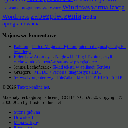
Windows
wirtualizacja
webware
usuwanie programów
zabezpieczenia
WordPress
źródła
oprogramowania
Najnowsze komentarze
Kaleron
-
Parted Magic: audyt komputera i diagnostyka dysku
twardego
Elder Law Attorneys
-
Nagłówki ETag i Expires, czyli
cachowanie elementów strony w przeglądarce
Janusz Lechończak
-
Skład tekstu w aplikacji Scribus
Grzegorz
-
MHDD / Victoria: diagnostyka HDD
Serwis Komputerowy
-
FileZilla – klient FTP, FTPS i SFTP
© 2026
Traxter-online.net
.
Materiały na blogu są na licencji CC BY-NC-SA 3.0, Copyright ©
2009-2025 by Traxter-online.net
Strona główna
Download
Mapa witryny
Prywatność