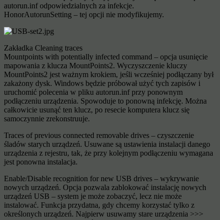
autorun.inf odpowiedzialnych za infekcje.
HonorAutorunSetting – tej opcji nie modyfikujemy.
Zakładka Cleaning traces
Mountpoints with potentially infected command – opcja usunięcie
mapowania z klucza MountPoints2. Wyczyszczenie kluczy
MountPoints2 jest ważnym krokiem, jeśli wcześniej podłączany był
zakażony dysk. Windows będzie próbował użyć tych zapisów i
uruchomić polecenia w pliku autorun.inf przy ponownym
podłączeniu urządzenia. Spowoduje to ponowną infekcję. Można
całkowicie usunąć ten klucz, po resecie komputera klucz się
samoczynnie zrekonstruuje.
Traces of previous connected removable drives – czyszczenie
śladów starych urządzeń. Usuwane są ustawienia instalacji danego
urządzenia z rejestru, tak, że przy kolejnym podłączeniu wymagana
jest ponowna instalacja.
Enable/Disable recognition for new USB drives – wykrywanie
nowych urządzeń. Opcja pozwala zablokować instalację nowych
urządzeń USB – system je może zobaczyć, lecz nie może
instalować. Funkcja przydatna, gdy chcemy korzystać tylko z
określonych urządzeń. Najpierw usuwamy stare urządzenia >>>