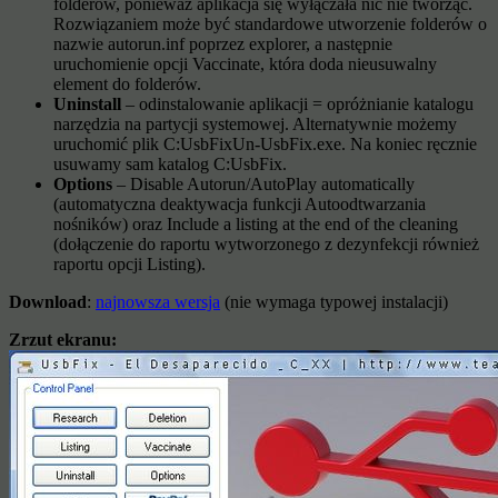
folderów, ponieważ aplikacja się wyłączała nic nie tworząc.
Rozwiązaniem może być standardowe utworzenie folderów o
nazwie autorun.inf poprzez explorer, a następnie
uruchomienie opcji Vaccinate, która doda nieusuwalny
element do folderów.
Uninstall
– odinstalowanie aplikacji = opróżnianie katalogu
narzędzia na partycji systemowej. Alternatywnie możemy
uruchomić plik C:UsbFixUn-UsbFix.exe. Na koniec ręcznie
usuwamy sam katalog C:UsbFix.
Options
– Disable Autorun/AutoPlay automatically
(automatyczna deaktywacja funkcji Autoodtwarzania
nośników) oraz Include a listing at the end of the cleaning
(dołączenie do raportu wytworzonego z dezynfekcji również
raportu opcji Listing).
Download
:
najnowsza wersja
(nie wymaga typowej instalacji)
Zrzut ekranu: