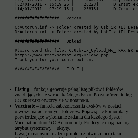
[02/01/2011 - 15:19:26 |  | 26223] 	D:Zrzut ekranu-1.jpg

[14/01/2011 - 07:19:15 |  | 25815] 	D:Zrzut ekranu-2.jpg

################## | Vaccin |

C:Autorun.inf -> Folder created by UsbFix (El Desa
D:Autorun.inf -> Folder created by UsbFix (El Desa
################## | Upload |

Please send the file: C:UsbFix_Upload_Me_TRAXTER-E
https://www.teamxscript.org/Upload.php

Thank you for your contribution.

################## | E.O.F |
Listing
– funkcja generuje pełną listę plików i folderów
znajdujących się w root każdego dysku. Po zakończeniu log
C:UsbFix.txt otworzy się w notatniku.
Vaccinate
– funkcja zabezpieczania dysków w postaci
utworzenia ochronnych folderów. Pojawią się komunikaty
potwierdzające wykonanie zadania dla każdego dysku:
Vaccination done! (C:Autorun.inf). Foldery te mają nadany
atrybut systemowy + ukryty.
Uwaga: osobiście miałem problem z utworzeniem takich