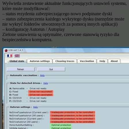
Wyświetla zestawienie aktualnie funkcjonujących ustawień systemu,
które może modyfikować:
– status rezydenta zabezpieczającego nowo podpinane dyski
– status zabezpieczenia każdego wykrytego dysku (narzędzie może
nie wykryć folderów utworzonych za pomocą innych aplikacji)
– konfigurację Autorun / Autoplay
Zielone ustawienia są optymalne, czerwone stanowią ryzyko dla
bezpieczeństwa komputera.