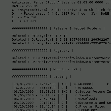
Antivirus: Panda Cloud Antivirus 01.03.00.0000 [(!
RAM -> 255 Mb

C: (%systemdrive%) -> Fixed drive # 15 Gb (1 Mb fr
D: -> Fixed drive # 4 Gb (107 Mb free - 3%) [DANE]
E: -> CD-ROM

F: -> CD-ROM

################## | Files # Infected Folders |

Deleted ! D:RecyclerS-1-5-18

Deleted ! D:RecyclerS-1-5-21-1957994488-299502267-
Deleted ! D:RecyclerS-1-5-21-1957994488-299502267-
################## | Registry |

Deleted ! HKLMSoftwareMicrosoftWindowsCurrentVersi
Deleted ! HKLMSoftwareMicrosoftWindowsCurrentVersi
################## | Mountpoints2 |

################## | Listing |

[13/01/2011 - 17:17:06 | ASH | 267468800] 	C:hiberfil.sys

[16/07/2010 - 14:14:20 | D ] 	C:WINDOWS

[03/10/2009 - 00:58:50 | SHD ] 	C:System Volume Information

[01/05/2010 - 07:11:32 | D ] 	C:Sandbox

[06/01/2010 - 20:20:44 | D ] 	C:Downloads

[03/10/2009 - 22:30:02 | D ] 	C:Documents and Settings

[03/10/2009 - 00:45:14 | D ] 	C:Program Files

[12/05/2010 - 15:42:28 | D ] 	C:FOUND.002
