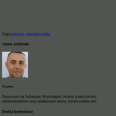
Tags:
autorun
,
zabezpieczenia
Autor artykułu
Traxter
Nazywam się Sebastian Wolszlegier. Jestem właścicielem,
administratorem oraz redaktorem strony traxter-online.net.
Dodaj komentarz