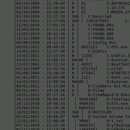
[03/10/2009 - 22:38:04 | N | 0] 	C:AUTOEXEC.BAT

[03/10/2009 - 22:38:04 | N | 0] 	C:IO.SYS

[03/10/2009 - 22:38:04 | N | 0] 	C:MSDOS.SYS

[03/10/2009 - 13:27:20 | SHD ] 	C:Recycled

[13/01/2011 - 17:17:00 | ASH | 738197504] 	C:pagefile.sys

[12/05/2010 - 17:03:14 | D ] 	C:FOUND.003

[21/05/2010 - 17:11:24 | D ] 	C:FOUND.004

[12/07/2010 - 20:42:56 | D ] 	C:FOUND.000

[10/12/2009 - 16:37:44 | D ] 	C:FOUND.001

[04/06/2010 - 18:12:12 | D ] 	C:Config.Msi

[09/01/2011 - 09:40:26 | N | 602112] 	C:OTL.exe

[14/01/2011 - 11:57:36 | D ] 	C:UsbFix

[14/01/2011 - 12:13:04 | N | 1150] 	C:UsbFix.txt

[14/01/2011 - 12:09:32 | RASHD ] 	C:Autorun.inf

[22/07/2001 - 01:13:54 | N | 4952] 	C:Bootfont.bin

[03/10/2009 - 12:42:34 | N | 251152] 	C:ntldr

[03/08/2004 - 23:38:34 | N | 47564] 	C:NTDETECT.COM

[01/01/2011 - 16:04:08 | N | 211] 	C:boot.ini

[14/01/2011 - 12:09:34 | RASHD ] 	D:Autorun.inf

[04/01/2011 - 12:15:04 | D ] 	D:Clubbers Hit Mix - Top Year Trance 2010

[04/01/2011 - 19:14:56 | D ] 	D:filmy

[10/01/2011 - 07:57:16 | D ] 	D:FreeRapid-0.83u1

[26/12/2010 - 20:04:43 |  | 1834340] 	D:fsSetup130.exe

[24/12/2010 - 18:40:34 |  | 468416] 	D:hfs.exe

[29/09/2010 - 15:20:30 |  | 668253] 	D:ninja.zip

[14/01/2011 - 12:14:29 | SHD ] 	D:RECYCLER

[01/01/2011 - 16:06:07 | SHD ] 	D:System Volume Information

[12/01/2011 - 12:06:36 |  | 3866] 	D:t.txt

[07/11/2010 - 11:12:35 |  | 940225] 	D:yfdvdcopy.exe

[07/11/2010 - 11:13:28 |  | 1369746] 	D:yfdvdripper.exe
