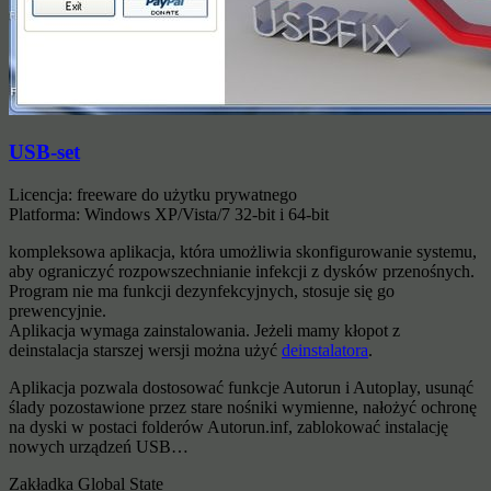
USB-set
Licencja: freeware do użytku prywatnego
Platforma: Windows XP/Vista/7 32-bit i 64-bit
kompleksowa aplikacja, która umożliwia skonfigurowanie systemu,
aby ograniczyć rozpowszechnianie infekcji z dysków przenośnych.
Program nie ma funkcji dezynfekcyjnych, stosuje się go
prewencyjnie.
Aplikacja wymaga zainstalowania. Jeżeli mamy kłopot z
deinstalacja starszej wersji można użyć
deinstalatora
.
Aplikacja pozwala dostosować funkcje Autorun i Autoplay, usunąć
ślady pozostawione przez stare nośniki wymienne, nałożyć ochronę
na dyski w postaci folderów Autorun.inf, zablokować instalację
nowych urządzeń USB…
Zakładka Global State