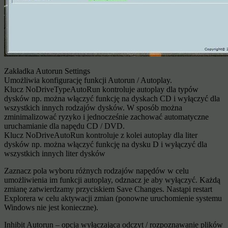
Zakładka Autorun Settings
Umożliwia konfigurację funkcji Autorun / Autoplay.
Klucz NoDriveTypeAutoRun kontroluje autoplay dla typów
dysków np. można włączyć funkcję na dyskach CD i wyłączyć dla
wszystkich innych rodzajów dysków. W sposób można
zminimalizować ryzyko i jednocześnie zachować automatyczne
uruchamianie dla napędu CD / DVD.
Klucz NoDriveAutoRun kontroluje z kolei autoplay dla liter
dysków np. można włączyć funkcję na dysku D i wyłączyć dla
wszystkich innych liter dysków
Zaznacz pola wyboru różnych rodzajów napędów w celu
umożliwienia im funkcji autoplay, odznacz je aby wyłączyć. Każdą
zmianę zatwierdzamy przyciskiem Save Changes. Nastąpi restart
Explorera w celu aktywacji zmian (ponowne uruchomienie systemu
Windows nie jest konieczne).
Inhibit Autorun – opcja wyłączająca odczyt / rozpoznawanie plików