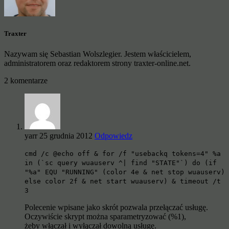
Traxter
Nazywam się Sebastian Wolszlegier. Jestem właścicielem,
administratorem oraz redaktorem strony traxter-online.net.
2 komentarze
yarr
25 grudnia 2012
Odpowiedz
cmd /c @echo off & for /f "usebackq tokens=4" %a
in (`sc query wuauserv ^| find "STATE"`) do (if
"%a" EQU "RUNNING" (color 4e & net stop wuauserv)
else color 2f & net start wuauserv) & timeout /t
3
Polecenie wpisane jako skrót pozwala przełączać usługę.
Oczywiście skrypt można sparametryzować (%1),
żeby włączał i wyłączał dowolną usługę.