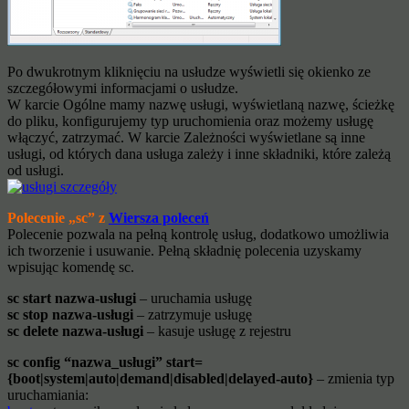
Po dwukrotnym kliknięciu na usłudze wyświetli się okienko ze
szczegółowymi informacjami o usłudze.
W karcie Ogólne mamy nazwę usługi, wyświetlaną nazwę, ścieżkę
do pliku, konfigurujemy typ uruchomienia oraz możemy usługę
włączyć, zatrzymać. W karcie Zależności wyświetlane są inne
usługi, od których dana usługa zależy i inne składniki, które zależą
od usługi.
Polecenie „sc” z
Wiersza poleceń
Polecenie pozwala na pełną kontrolę usług, dodatkowo umożliwia
ich tworzenie i usuwanie. Pełną składnię polecenia uzyskamy
wpisując komendę sc.
sc start nazwa-usługi
– uruchamia usługę
sc stop nazwa-usługi
– zatrzymuje usługę
sc delete nazwa-usługi
– kasuje usługę z rejestru
sc config “nazwa_usługi” start=
{boot|system|auto|demand|disabled|delayed-auto}
– zmienia typ
uruchamiania: