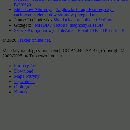
twardego
Elder Law Attorneys
-
Nagłówki ETag i Expires, czyli
cachowanie elementów strony w przeglądarce
Janusz Lechończak
-
Skład tekstu w aplikacji Scribus
Grzegorz
-
MHDD / Victoria: diagnostyka HDD
Serwis Komputerowy
-
FileZilla – klient FTP, FTPS i SFTP
© 2026
Traxter-online.net
.
Materiały na blogu są na licencji CC BY-NC-SA 3.0, Copyright ©
2009-2025 by Traxter-online.net
Strona główna
Download
Mapa witryny
Prywatność
O blogu
Kontakt