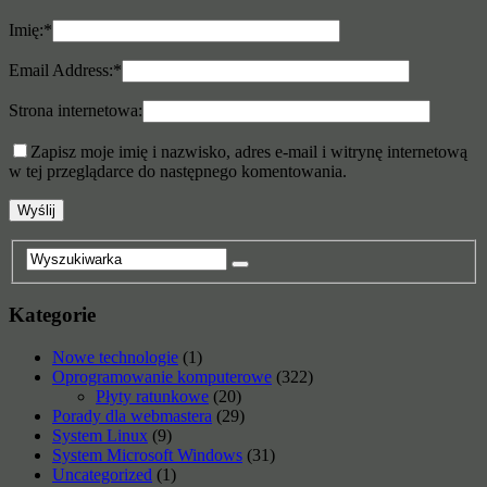
Imię:
*
Email Address:
*
Strona internetowa:
Zapisz moje imię i nazwisko, adres e-mail i witrynę internetową
w tej przeglądarce do następnego komentowania.
Kategorie
Nowe technologie
(1)
Oprogramowanie komputerowe
(322)
Płyty ratunkowe
(20)
Porady dla webmastera
(29)
System Linux
(9)
System Microsoft Windows
(31)
Uncategorized
(1)