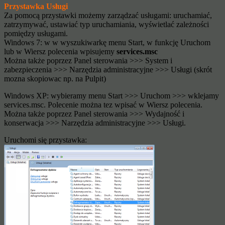
Przystawka Usługi
Za pomocą przystawki możemy zarządzać usługami: uruchamiać,
zatrzymywać, ustawiać typ uruchamiania, wyświetlać zależności
pomiędzy usługami.
Windows 7: w w wyszukiwarkę menu Start, w funkcję Uruchom
lub w Wiersz polecenia wpisujemy
services.msc
Można także poprzez Panel sterowania >>> System i
zabezpieczenia >>> Narzędzia administracyjne >>> Usługi (skrót
mozna skopiowac np. na Pulpit)
Windows XP: wybieramy menu Start >>> Uruchom >>> wklejamy
services.msc. Polecenie można tez wpisać w Wiersz polecenia.
Można także poprzez Panel sterowania >>> Wydajność i
konserwacja >>> Narzędzia administracyjne >>> Usługi.
Uruchomi się przystawka: