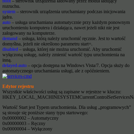
boot
– sterownik urządzenia ładowany przez moduł ładujący
rozruchu.
system
– sterownik urządzenia uruchamiany podczas inicjowania
jądra.
auto
– usługa uruchamiana automatycznie przy każdym ponownym
uruchomieniu komputera i działająca, nawet jeżeli nikt nie jest
zalogowany na komputerze.
demand
– usługa, którą należy uruchomić ręcznie. Jest to wartość
domyślna, jeżeli nie określono parametru start=.
disabled
– usługa, której nie można uruchomić. Aby uruchomić
wyłączoną usługę, należy zmienić wartość typu uruchomienia na
inną.
delayed-auto
– opcja dostępna na Windows Vista/7. Opcja służy do
automatycznego uruchamiania usługi, ale z opóźnieniem.
Edytor rejestru
Wszystkie właściwości usług są zapisane w rejestrze w kluczu:
HKEY_LOCAL_MACHINESYSTEMCurrentControlSetServicesNa
Wartość Start jest Typem uruchomienia. Dla usług „programowych”
są stosuje się poniższe stany typu startowego:
0x00000002 – Automatyczny
0x00000003 – Ręczny
0x00000004 – Wyłączony