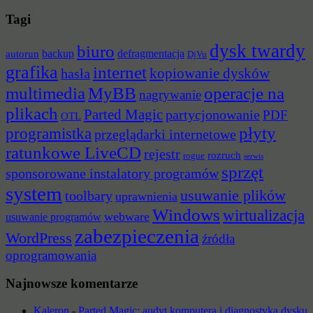
Tagi
dysk twardy
biuro
backup
defragmentacja
autorun
DjVu
grafika
internet
hasła
kopiowanie dysków
multimedia
MyBB
operacje na
nagrywanie
plikach
Parted Magic
partycjonowanie
PDF
OTL
płyty
programistka
przeglądarki internetowe
ratunkowe LiveCD
rejestr
rozruch
rogue
serwis
sprzęt
sponsorowane instalatory programów
system
usuwanie plików
toolbary
uprawnienia
Windows
wirtualizacja
webware
usuwanie programów
zabezpieczenia
WordPress
źródła
oprogramowania
Najnowsze komentarze
Kaleron
-
Parted Magic: audyt komputera i diagnostyka dysku