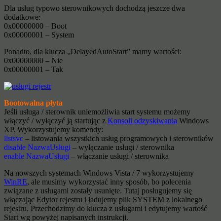
Dla usług typowo sterownikowych dochodzą jeszcze dwa
dodatkowe:
0x00000000 – Boot
0x00000001 – System
Ponadto, dla klucza „DelayedAutoStart” mamy wartości:
0x00000000 – Nie
0x00000001 – Tak
Bootowalna płyta
Jeśli usługa / sterownik uniemożliwia start systemu możemy
włączyć / wyłączyć ją startując z
Konsoli odzyskiwania
Windows
XP. Wykorzystujemy komendy:
listsvc
– listowania wszystkich usług programowych i sterowników
disable NazwaUsługi
– wyłączanie usługi / sterownika
enable NazwaUsługi
– włączanie usługi / sterownika
Na nowszych systemach Windows Vista / 7 wykorzystujemy
WinRE
, ale musimy wykorzystać inny sposób, bo polecenia
związane z usługami zostały usunięte. Tutaj posługujemy się
włączając Edytor rejestru i ładujemy plik SYSTEM z lokalnego
rejestru. Przechodzimy do klucza z usługami i edytujemy wartość
Start wg powyżej napisanych instrukcji.