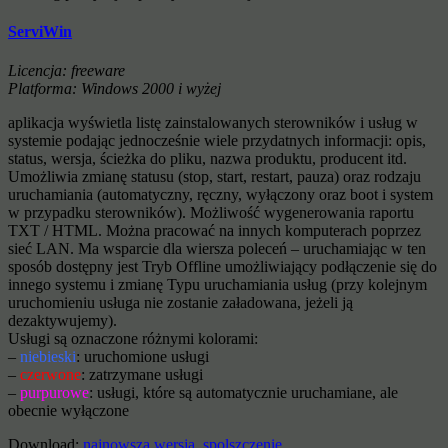
ServiWin
Licencja: freeware
Platforma: Windows 2000 i wyżej
aplikacja wyświetla listę zainstalowanych sterowników i usług w
systemie podając jednocześnie wiele przydatnych informacji: opis,
status, wersja, ścieżka do pliku, nazwa produktu, producent itd.
Umożliwia zmianę statusu (stop, start, restart, pauza) oraz rodzaju
uruchamiania (automatyczny, ręczny, wyłączony oraz boot i system
w przypadku sterowników). Możliwość wygenerowania raportu
TXT / HTML. Można pracować na innych komputerach poprzez
sieć LAN. Ma wsparcie dla wiersza poleceń – uruchamiając w ten
sposób dostępny jest Tryb Offline umożliwiający podłączenie się do
innego systemu i zmianę Typu uruchamiania usług (przy kolejnym
uruchomieniu usługa nie zostanie załadowana, jeżeli ją
dezaktywujemy).
Usługi są oznaczone różnymi kolorami:
–
niebieski
: uruchomione usługi
–
czerwone
: zatrzymane usługi
–
purpurowe
: usługi, które są automatycznie uruchamiane, ale
obecnie wyłączone
Download:
najnowsza wersja
,
spolszczenie