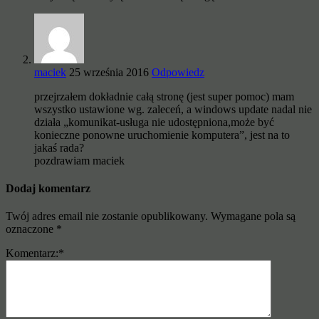
maciek
25 września 2016
Odpowiedz
przejrzałem dokładnie całą stronę (jest super pomoc) mam
wszystko ustawione wg. zaleceń, a windows update nadal nie
działa „komunikat-usługa nie udostępniona,może być
konieczne ponowne uruchomienie komputera”, jest na to
jakaś rada?
pozdrawiam maciek
Dodaj komentarz
Twój adres email nie zostanie opublikowany.
Wymagane pola są
oznaczone
*
Komentarz:
*