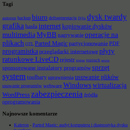
Tagi
dysk twardy
biuro
backup
defragmentacja
autorun
DjVu
grafika
internet
hasła
kopiowanie dysków
multimedia
MyBB
operacje na
nagrywanie
plikach
Parted Magic
partycjonowanie
PDF
OTL
płyty
programistka
przeglądarki internetowe
ratunkowe LiveCD
rejestr
rozruch
rogue
serwis
sprzęt
sponsorowane instalatory programów
system
usuwanie plików
toolbary
uprawnienia
Windows
wirtualizacja
webware
usuwanie programów
zabezpieczenia
WordPress
źródła
oprogramowania
Najnowsze komentarze
Kaleron
-
Parted Magic: audyt komputera i diagnostyka dysku