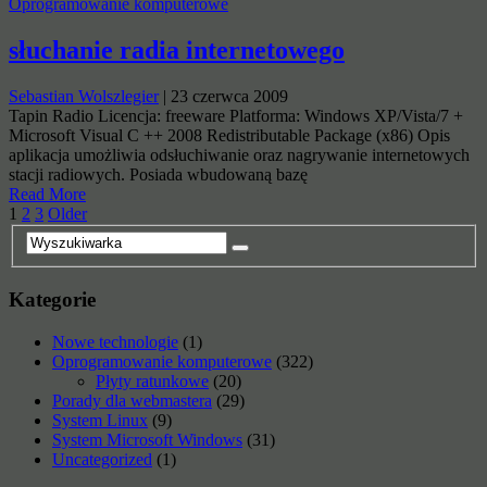
Oprogramowanie komputerowe
słuchanie radia internetowego
Sebastian Wolszlegier
|
23 czerwca 2009
Tapin Radio Licencja: freeware Platforma: Windows XP/Vista/7 +
Microsoft Visual C ++ 2008 Redistributable Package (x86) Opis
aplikacja umożliwia odsłuchiwanie oraz nagrywanie internetowych
stacji radiowych. Posiada wbudowaną bazę
Read More
Stronicowanie
1
2
3
Older
wpisów
Kategorie
Nowe technologie
(1)
Oprogramowanie komputerowe
(322)
Płyty ratunkowe
(20)
Porady dla webmastera
(29)
System Linux
(9)
System Microsoft Windows
(31)
Uncategorized
(1)