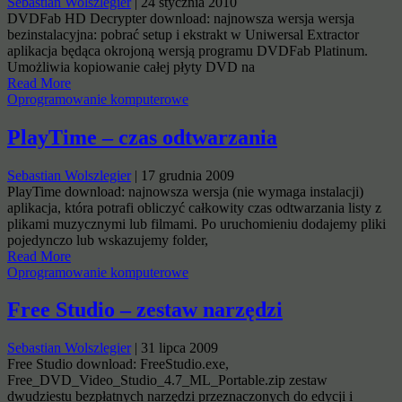
Sebastian Wolszlegier
|
24 stycznia 2010
DVDFab HD Decrypter download: najnowsza wersja wersja
bezinstalacyjna: pobrać setup i ekstrakt w Uniwersal Extractor
aplikacja będąca okrojoną wersją programu DVDFab Platinum.
Umożliwia kopiowanie całej płyty DVD na
Read More
Oprogramowanie komputerowe
PlayTime – czas odtwarzania
Sebastian Wolszlegier
|
17 grudnia 2009
PlayTime download: najnowsza wersja (nie wymaga instalacji)
aplikacja, która potrafi obliczyć całkowity czas odtwarzania listy z
plikami muzycznymi lub filmami. Po uruchomieniu dodajemy pliki
pojedynczo lub wskazujemy folder,
Read More
Oprogramowanie komputerowe
Free Studio – zestaw narzędzi
Sebastian Wolszlegier
|
31 lipca 2009
Free Studio download: FreeStudio.exe,
Free_DVD_Video_Studio_4.7_ML_Portable.zip zestaw
dwudziestu bezpłatnych narzędzi przeznaczonych do edycji i