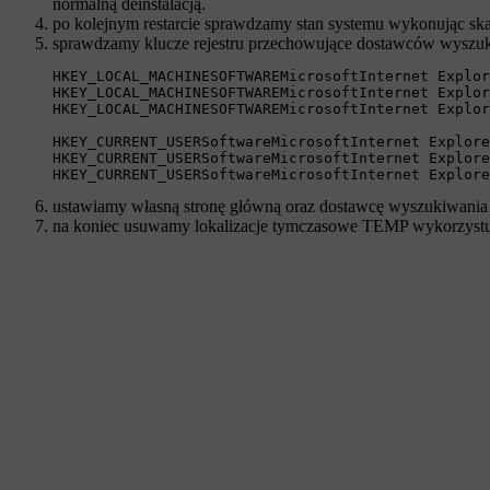
normalną deinstalacją.
po kolejnym restarcie sprawdzamy stan systemu wykonując sk
sprawdzamy klucze rejestru przechowujące dostawców wyszuk
HKEY_LOCAL_MACHINESOFTWAREMicrosoftInternet Explor
HKEY_LOCAL_MACHINESOFTWAREMicrosoftInternet Explor
HKEY_LOCAL_MACHINESOFTWAREMicrosoftInternet Explor
HKEY_CURRENT_USERSoftwareMicrosoftInternet Explore
HKEY_CURRENT_USERSoftwareMicrosoftInternet Explore
HKEY_CURRENT_USERSoftwareMicrosoftInternet Explore
ustawiamy własną stronę główną oraz dostawcę wyszukiwania
na koniec usuwamy lokalizacje tymczasowe TEMP wykorzyst