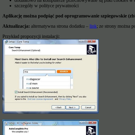
dodatkowo na komputerze przechowywane są pliki cookies w celu
szczegóły w polityce prywatności
Aplikację można podpiąć pod oprogramowanie szpiegowskie (zbie
Aktualizacja:
alternatywna strona dodatku –
link
; ze strony można p
Przykład propozycji instalacji: