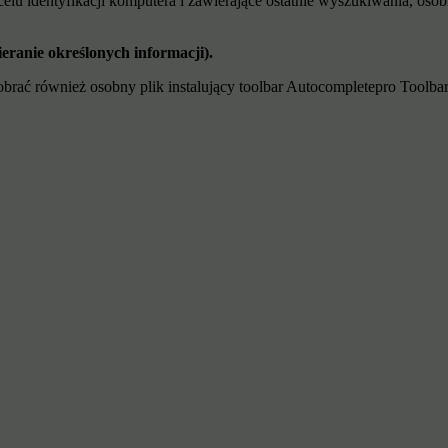
 identyfikacji komputera i zawierające ostatnie wyszukiwania, osobist
ranie określonych informacji).
obrać również osobny plik instalujący toolbar Autocompletepro Toolbar