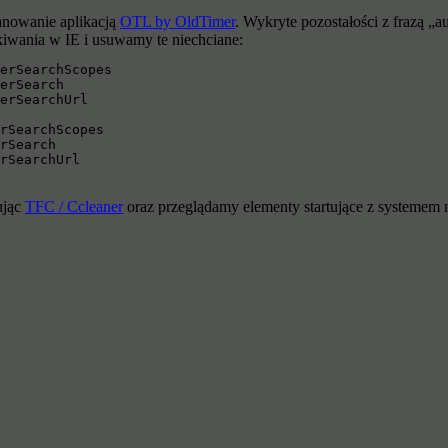
anowanie aplikacją
OTL by OldTimer
. Wykryte pozostałości z frazą „
iwania w IE i usuwamy te niechciane:
erSearchScopes

erSearch

erSearchUrl

rSearchScopes

rSearch

rSearchUrl
ując
TFC / Ccleaner
oraz przeglądamy elementy startujące z systemem n