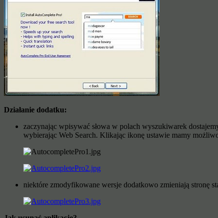
Działanie dodatku:
zaczynając wpisywać słowa w polach wyszukiwarek dostajemy 
wybierając Web Search. Klikając ikonę ustawie mamy możliwo
niektóre zmodyfikowane wersje dodatkowo zmieniają stronę s
Jak usunąć aplikację?