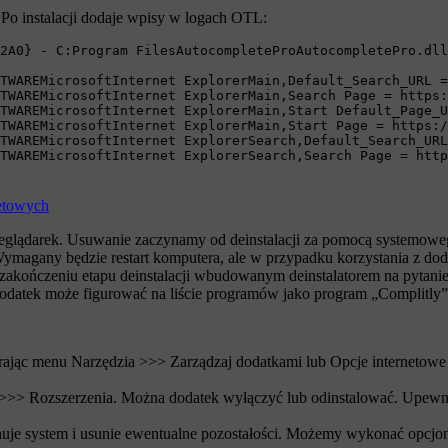
 Po instalacji dodaje wpisy w logach OTL:
2A0} - C:Program FilesAutocompleteProAutocompletePro.dll
TWAREMicrosoftInternet ExplorerMain,Default_Search_URL =
TWAREMicrosoftInternet ExplorerMain,Search Page = https:
TWAREMicrosoftInternet ExplorerMain,Start Default_Page_U
TWAREMicrosoftInternet ExplorerMain,Start Page = https:/
TWAREMicrosoftInternet ExplorerSearch,Default_Search_URL
TWAREMicrosoftInternet ExplorerSearch,Search Page = htt
netowych
eglądarek. Usuwanie zaczynamy od deinstalacji za pomocą systemoweg
Wymagany będzie restart komputera, ale w przypadku korzystania z d
 zakończeniu etapu deinstalacji wbudowanym deinstalatorem na pytani
 Dodatek może figurować na liście programów jako program „Complitly”
erając menu Narzędzia >>> Zarządzaj dodatkami lub Opcje internet
>> Rozszerzenia. Można dodatek wyłączyć lub odinstalować. Upewnia
anuje system i usunie ewentualne pozostałości. Możemy wykonać opcj