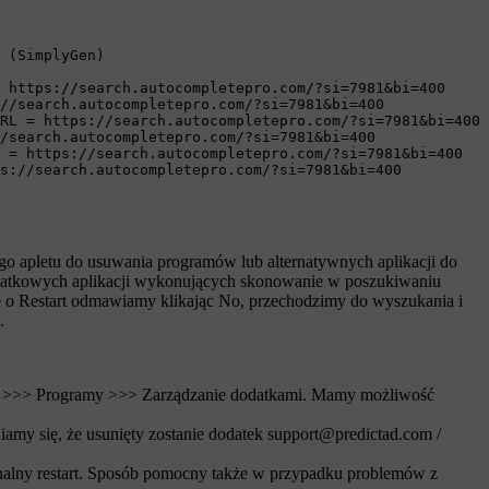
 (SimplyGen)

 https://search.autocompletepro.com/?si=7981&bi=400

//search.autocompletepro.com/?si=7981&bi=400

RL = https://search.autocompletepro.com/?si=7981&bi=400

/search.autocompletepro.com/?si=7981&bi=400

 = https://search.autocompletepro.com/?si=7981&bi=400

ps://search.autocompletepro.com/?si=7981&bi=400
o apletu do usuwania programów lub alternatywnych aplikacji do
odatkowych aplikacji wykonujących skonowanie w poszukiwaniu
e o Restart odmawiamy klikając No, przechodzimy do wyszukania i
.
owe >>> Programy >>> Zarządzanie dodatkami. Mamy możliwość
my się, że usunięty zostanie dodatek support@predictad.com /
onalny restart. Sposób pomocny także w przypadku problemów z