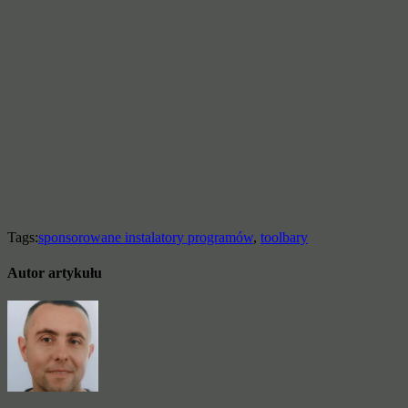
Tags:
sponsorowane instalatory programów
,
toolbary
Autor artykułu