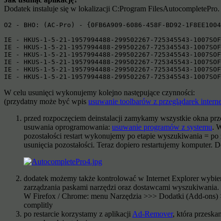
Dodatek instaluje się w lokalizacji C:Program FilesAutocompletePro.
O2 - BHO: (AC-Pro) - {0FB6A909-6086-458F-BD92-1F8EE1004
IE - HKUS-1-5-21-1957994488-299502267-725345543-1007SOF
IE - HKUS-1-5-21-1957994488-299502267-725345543-1007SOF
IE - HKUS-1-5-21-1957994488-299502267-725345543-1007SOF
IE - HKUS-1-5-21-1957994488-299502267-725345543-1007SOF
IE - HKUS-1-5-21-1957994488-299502267-725345543-1007SOF
IE - HKUS-1-5-21-1957994488-299502267-725345543-1007SOF
W celu usunięci wykonujemy kolejno następujące czynności:
(przydatny może być wpis
usuwanie toolbarów z przeglądarek inter
przed rozpoczęciem deinstalacji zamykamy wszystkie okna prz
usuwania oprogramowania:
usuwanie programów z systemu
. 
pozostałości restart wykonujemy po etapie wyszukiwania = po
usunięcia pozostałości. Teraz dopiero restartujemy komputer.
dodatek możemy także kontrolować w Internet Explorer wybi
zarządzania paskami narzędzi oraz dostawcami wyszukiwania.
W Firefox / Chrome: menu Narzędzia >>> Dodatki (Add-ons) >
complitly
po restarcie korzystamy z aplikacji
Ad-Remover
, która przesk