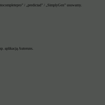
autocompletepro” / „predictad” / „SimplyGen” usuwamy.
p. aplikacją Autoruns.