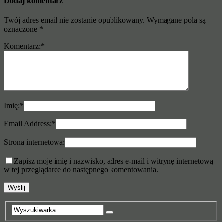
Dodaj komentarz
Twój adres email nie zostanie opublikowany.
Wymagane pola są
oznaczone
*
Komentarz:
*
Imię:
*
Email Address:
*
Strona internetowa:
Zapisz moje imię i nazwisko, adres e-mail i witrynę internetową
w tej przeglądarce do następnego komentowania.