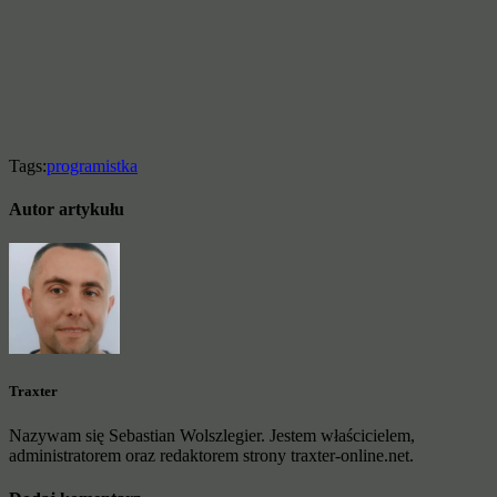
Tags:
programistka
Autor artykułu
Traxter
Nazywam się Sebastian Wolszlegier. Jestem właścicielem,
administratorem oraz redaktorem strony traxter-online.net.