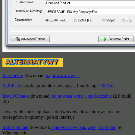
Inno Setup
download:
najnowsza wersja
X-ISPack
paczka portable zawierająca InnoSetup +
ISTool
Install Creator
download:
najnowsza wersja
,
spolszczenie
(2.0 build
36)
łatwa w obsłudze aplikacja do tworzenia instalatorów; kreator
szczegółowo opisany i polski interfejs
InstallJammer
download:
najnowsza wersja
,
wersja portable
by
Winpenpack