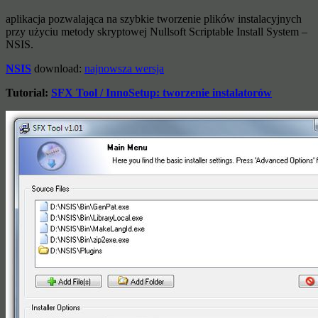
aplikacja pozwalająca na szybkie tworzenie plików instalacyjnych
przy użyciu metody skryptowej Nullsoft Scriptable Install System –
NSIS.
NSIS
download:
najnowsza wersja
Tutorial:
SFX Tool / InnoSetup: tworzenie instalatorów