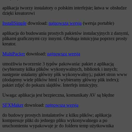
aplikacja tworzy instalatory o polskim interfejsie; łatwa w obsłudze
dzięki kreatorowi
InstallSimple
download:
najnowsza wersja
(wersja portable)
aplikacja do budowania prostych pakietów instalacyjnych z danymi,
plikami graficznymi czy innymi. Obsługa intuicyjna poprzez prosty
kreator.
MultiPacker
download:
najnowsza wersja
umożliwia tworzenie 3 typów pakowania: pakiet z aplikacją
(wybieramy kilka plików wykonywalnych, bibliotek i innych;
następnie ustalamy główny plik wykonywalny),; pakiet stron www
(dodajemy wiele plików html i wybieramy główny plik index);
pakiet zdjęć do pokazu slajdów. Interfejs intuicyjny.
Uwaga: aplikacja jest bezpieczna, komunikaty AV są błędne
SFXMaker
download:
najnowsza wersja
do budowy prostych instalatorów z kilku plików; aplikacja
kompresuje pliki do jednego pliku wykonywalnego a po
uruchomieniu wypakowuje je do folderu temp użytkownika