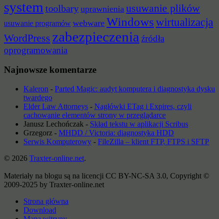
system
usuwanie plików
toolbary
uprawnienia
Windows
wirtualizacja
webware
usuwanie programów
zabezpieczenia
WordPress
źródła
oprogramowania
Najnowsze komentarze
Kaleron
-
Parted Magic: audyt komputera i diagnostyka dysku
twardego
Elder Law Attorneys
-
Nagłówki ETag i Expires, czyli
cachowanie elementów strony w przeglądarce
Janusz Lechończak
-
Skład tekstu w aplikacji Scribus
Grzegorz
-
MHDD / Victoria: diagnostyka HDD
Serwis Komputerowy
-
FileZilla – klient FTP, FTPS i SFTP
© 2026
Traxter-online.net
.
Materiały na blogu są na licencji CC BY-NC-SA 3.0, Copyright ©
2009-2025 by Traxter-online.net
Strona główna
Download
Mapa witryny