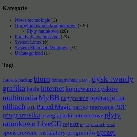
Kategorie
Nowe technologie
(1)
Oprogramowanie komputerowe
(322)
Płyty ratunkowe
(20)
Porady dla webmastera
(29)
System Linux
(9)
System Microsoft Windows
(31)
Uncategorized
(1)
Tagi
dysk twardy
biuro
backup
defragmentacja
autorun
DjVu
grafika
internet
hasła
kopiowanie dysków
multimedia
MyBB
operacje na
nagrywanie
plikach
Parted Magic
partycjonowanie
PDF
OTL
płyty
programistka
przeglądarki internetowe
ratunkowe LiveCD
rejestr
rozruch
rogue
serwis
sprzęt
sponsorowane instalatory programów