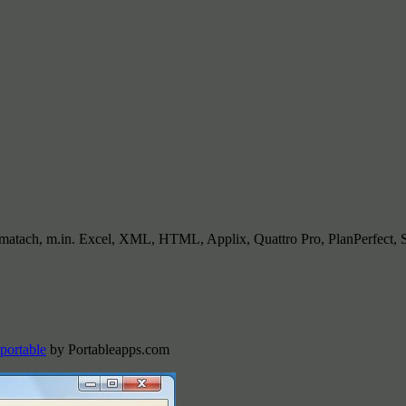
atach, m.in. Excel, XML, HTML, Applix, Quattro Pro, PlanPerfect, 
portable
by Portableapps.com