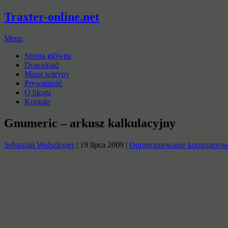
Traxter-online.net
Menu
Strona główna
Download
Mapa witryny
Prywatność
O blogu
Kontakt
Gnumeric – arkusz kalkulacyjny
Sebastian Wolszlegier
|
19 lipca 2009
|
Oprogramowanie komputero