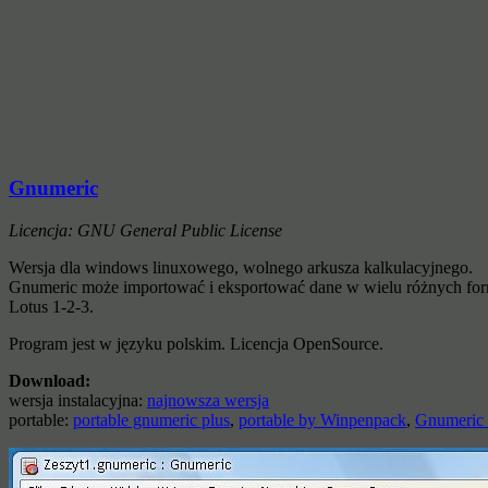
Gnumeric
Licencja: GNU General Public License
Wersja dla windows linuxowego, wolnego arkusza kalkulacyjnego.
Gnumeric może importować i eksportować dane w wielu różnych form
Lotus 1-2-3.
Program jest w języku polskim. Licencja OpenSource.
Download:
wersja instalacyjna:
najnowsza wersja
portable:
portable gnumeric plus
,
portable by Winpenpack
,
Gnumeric 