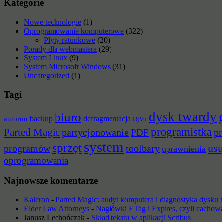
Kategorie
Nowe technologie
(1)
Oprogramowanie komputerowe
(322)
Płyty ratunkowe
(20)
Porady dla webmastera
(29)
System Linux
(9)
System Microsoft Windows
(31)
Uncategorized
(1)
Tagi
dysk twardy
biuro
backup
defragmentacja
autorun
DjVu
programistka
Parted Magic
partycjonowanie
pr
PDF
system
sprzęt
us
programów
toolbary
uprawnienia
oprogramowania
Najnowsze komentarze
Kaleron
-
Parted Magic: audyt komputera i diagnostyka dysku
Elder Law Attorneys
-
Nagłówki ETag i Expires, czyli cachow
Janusz Lechończak
-
Skład tekstu w aplikacji Scribus