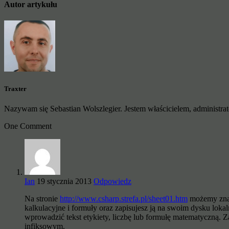
Autor artykułu
Traxter
Nazywam się Sebastian Wolszlegier. Jestem właścicielem, administrato
One Comment
Ian
19 stycznia 2013
Odpowiedz
Na stronie
http://www.csharp.strefa.pl/sheet01.htm
możemy znal
kalkulacyjne i formuły oraz zapisujesz ją na swoim dysku loka
wprowadzić tekst etykiety, liczbę lub formułę matematyczną.
infiksowym.