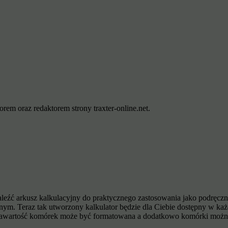
rem oraz redaktorem strony traxter-online.net.
eźć arkusz kalkulacyjny do praktycznego zastosowania jako podręczne
lnym. Teraz tak utworzony kalkulator będzie dla Ciebie dostępny w ka
 Zawartość komórek może być formatowana a dodatkowo komórki można ł