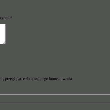
aczone
*
w tej przeglądarce do następnego komentowania.