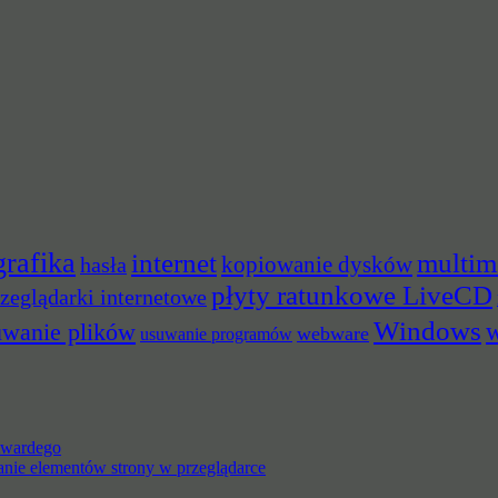
grafika
multim
internet
hasła
kopiowanie dysków
płyty ratunkowe LiveCD
zeglądarki internetowe
Windows
w
uwanie plików
webware
usuwanie programów
 twardego
anie elementów strony w przeglądarce