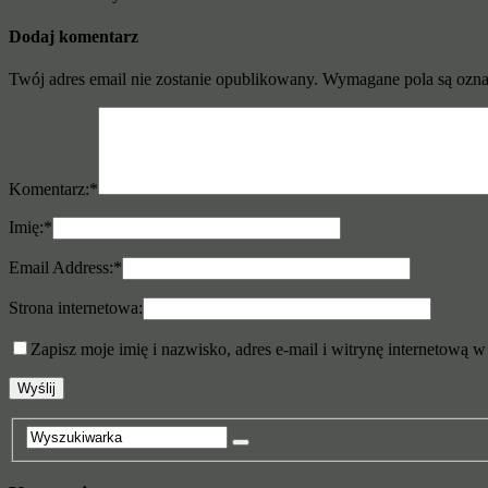
Dodaj komentarz
Twój adres email nie zostanie opublikowany.
Wymagane pola są ozn
Komentarz:
*
Imię:
*
Email Address:
*
Strona internetowa:
Zapisz moje imię i nazwisko, adres e-mail i witrynę internetową 