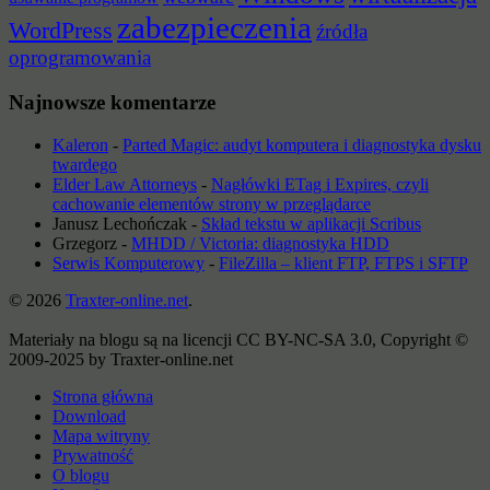
zabezpieczenia
WordPress
źródła
oprogramowania
Najnowsze komentarze
Kaleron
-
Parted Magic: audyt komputera i diagnostyka dysku
twardego
Elder Law Attorneys
-
Nagłówki ETag i Expires, czyli
cachowanie elementów strony w przeglądarce
Janusz Lechończak
-
Skład tekstu w aplikacji Scribus
Grzegorz
-
MHDD / Victoria: diagnostyka HDD
Serwis Komputerowy
-
FileZilla – klient FTP, FTPS i SFTP
© 2026
Traxter-online.net
.
Materiały na blogu są na licencji CC BY-NC-SA 3.0, Copyright ©
2009-2025 by Traxter-online.net
Strona główna
Download
Mapa witryny
Prywatność
O blogu