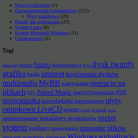
Nowe technologie
(1)
Oprogramowanie komputerowe
(322)
Płyty ratunkowe
(20)
Porady dla webmastera
(29)
System Linux
(9)
System Microsoft Windows
(31)
Uncategorized
(1)
Tagi
dysk twardy
biuro
backup
defragmentacja
autorun
DjVu
grafika
internet
hasła
kopiowanie dysków
multimedia
MyBB
operacje na
nagrywanie
plikach
Parted Magic
partycjonowanie
PDF
OTL
płyty
programistka
przeglądarki internetowe
ratunkowe LiveCD
rejestr
rozruch
rogue
serwis
sprzęt
sponsorowane instalatory programów
system
usuwanie plików
toolbary
uprawnienia
Windows
wirtualizacja
webware
usuwanie programów