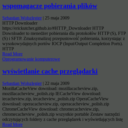
wspomagacze pobierania plików
Sebastian Wolszlegier
|
25 maja 2009
HTTP Downloader
https://erickutcher.github.io/#HTTP_Downloader HTTP
Downloader to menedżer pobierania dla protokołów HTTP (S), FTP
(S) i SFTP. Zmaksymalizuj przepustowość pobierania, korzystając z
wysokowydajnych portów IOCP (Input/Output Completion Ports).
HTTP
Read More
Oprogramowanie komputerowe
wyświetlanie cache przeglądarki
Sebastian Wolszlegier
|
22 maja 2009
MozillaCacheView download: mozillacacheview.zip,
mozillacacheview_polish.zip IECacheView download:
iecacheview.zip, iecacheview_polish.zip OperaCacheView
download: operacacheview.zip, operacacheview_polish.zip
ChromeCacheView download: chromecacheview.zip,
chromecacheview_polish.zip wszystkie portable Zestaw narzędzi
odczytujących foldery z cache przeglądarek i wyświetlających listę
Read More