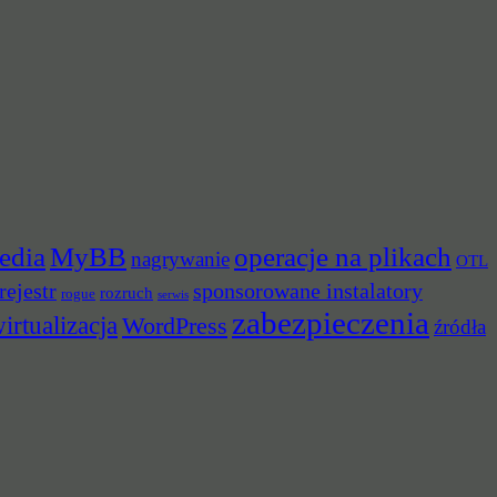
edia
MyBB
operacje na plikach
nagrywanie
OTL
rejestr
sponsorowane instalatory
rozruch
rogue
serwis
zabezpieczenia
irtualizacja
WordPress
źródła