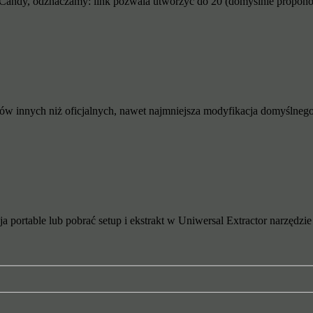
nCandy, odznaczamy: link pozwala utworzyć do 20 (domyślnie propono
ylów innych niż oficjalnych, nawet najmniejsza modyfikacja domyślnego
a portable lub pobrać setup i ekstrakt w Uniwersal Extractor narzędz