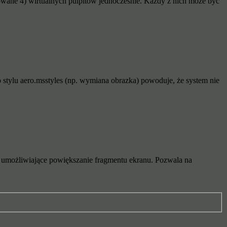
wane 4) wirtualnych pulpitów jednocześnie. Każdy z nich może być
 stylu aero.msstyles (np. wymiana obrazka) powoduje, że system nie
ie umożliwiające powiększanie fragmentu ekranu. Pozwala na