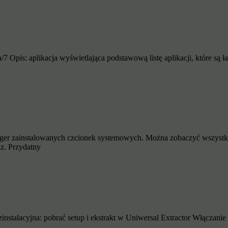
7 Opis: aplikacja wyświetlająca podstawową listę aplikacji, które s
er zainstalowanych czcionek systemowych. Można zobaczyć wszystkie 
az. Przydatny
bezinstalacyjna: pobrać setup i ekstrakt w Uniwersal Extractor Włączan