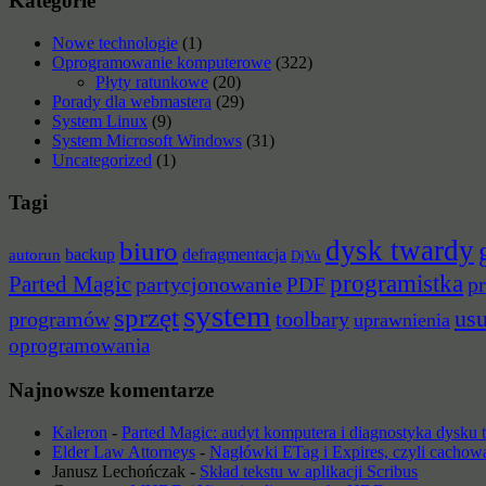
Kategorie
Nowe technologie
(1)
Oprogramowanie komputerowe
(322)
Płyty ratunkowe
(20)
Porady dla webmastera
(29)
System Linux
(9)
System Microsoft Windows
(31)
Uncategorized
(1)
Tagi
dysk twardy
biuro
backup
defragmentacja
autorun
DjVu
programistka
Parted Magic
partycjonowanie
pr
PDF
system
sprzęt
us
programów
toolbary
uprawnienia
oprogramowania
Najnowsze komentarze
Kaleron
-
Parted Magic: audyt komputera i diagnostyka dysku
Elder Law Attorneys
-
Nagłówki ETag i Expires, czyli cachow
Janusz Lechończak
-
Skład tekstu w aplikacji Scribus