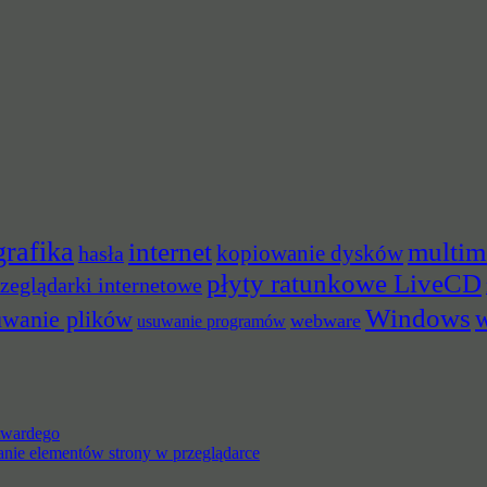
grafika
multim
internet
hasła
kopiowanie dysków
płyty ratunkowe LiveCD
zeglądarki internetowe
Windows
w
uwanie plików
webware
usuwanie programów
 twardego
anie elementów strony w przeglądarce