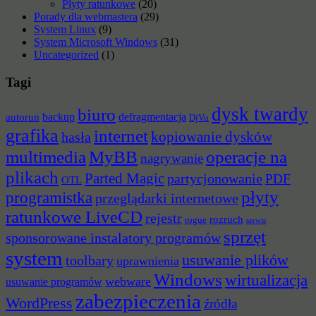
Płyty ratunkowe
(20)
Porady dla webmastera
(29)
System Linux
(9)
System Microsoft Windows
(31)
Uncategorized
(1)
Tagi
dysk twardy
biuro
backup
defragmentacja
autorun
DjVu
grafika
internet
hasła
kopiowanie dysków
multimedia
MyBB
operacje na
nagrywanie
plikach
Parted Magic
partycjonowanie
PDF
OTL
płyty
programistka
przeglądarki internetowe
ratunkowe LiveCD
rejestr
rozruch
rogue
serwis
sprzęt
sponsorowane instalatory programów
system
usuwanie plików
toolbary
uprawnienia
Windows
wirtualizacja
webware
usuwanie programów
zabezpieczenia
WordPress
źródła