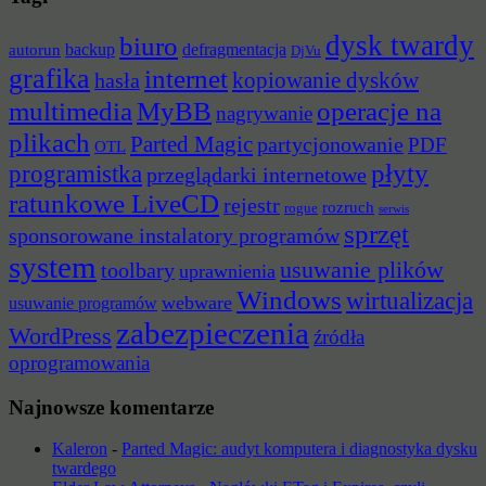
dysk twardy
biuro
backup
defragmentacja
autorun
DjVu
grafika
internet
hasła
kopiowanie dysków
multimedia
MyBB
operacje na
nagrywanie
plikach
Parted Magic
partycjonowanie
PDF
OTL
płyty
programistka
przeglądarki internetowe
ratunkowe LiveCD
rejestr
rozruch
rogue
serwis
sprzęt
sponsorowane instalatory programów
system
usuwanie plików
toolbary
uprawnienia
Windows
wirtualizacja
webware
usuwanie programów
zabezpieczenia
WordPress
źródła
oprogramowania
Najnowsze komentarze
Kaleron
-
Parted Magic: audyt komputera i diagnostyka dysku
twardego