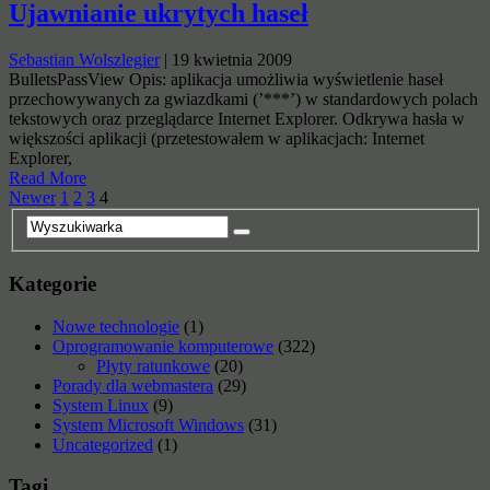
Ujawnianie ukrytych haseł
Sebastian Wolszlegier
|
19 kwietnia 2009
BulletsPassView Opis: aplikacja umożliwia wyświetlenie haseł
przechowywanych za gwiazdkami (’***’) w standardowych polach
tekstowych oraz przeglądarce Internet Explorer. Odkrywa hasła w
większości aplikacji (przetestowałem w aplikacjach: Internet
Explorer,
Read More
Stronicowanie
Newer
1
2
3
4
wpisów
Kategorie
Nowe technologie
(1)
Oprogramowanie komputerowe
(322)
Płyty ratunkowe
(20)
Porady dla webmastera
(29)
System Linux
(9)
System Microsoft Windows
(31)
Uncategorized
(1)
Tagi