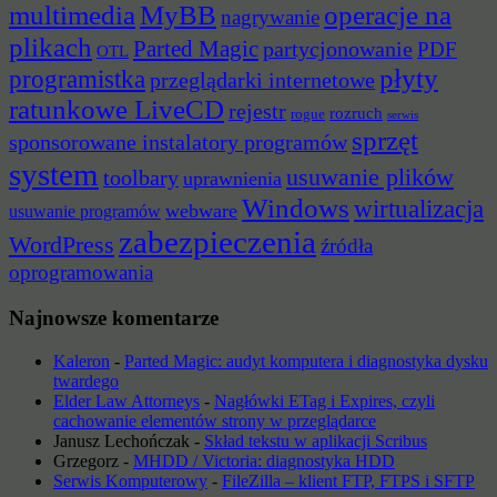
multimedia
MyBB
operacje na
nagrywanie
plikach
Parted Magic
partycjonowanie
PDF
OTL
płyty
programistka
przeglądarki internetowe
ratunkowe LiveCD
rejestr
rozruch
rogue
serwis
sprzęt
sponsorowane instalatory programów
system
usuwanie plików
toolbary
uprawnienia
Windows
wirtualizacja
webware
usuwanie programów
zabezpieczenia
WordPress
źródła
oprogramowania
Najnowsze komentarze
Kaleron
-
Parted Magic: audyt komputera i diagnostyka dysku
twardego
Elder Law Attorneys
-
Nagłówki ETag i Expires, czyli
cachowanie elementów strony w przeglądarce
Janusz Lechończak
-
Skład tekstu w aplikacji Scribus
Grzegorz
-
MHDD / Victoria: diagnostyka HDD
Serwis Komputerowy
-
FileZilla – klient FTP, FTPS i SFTP