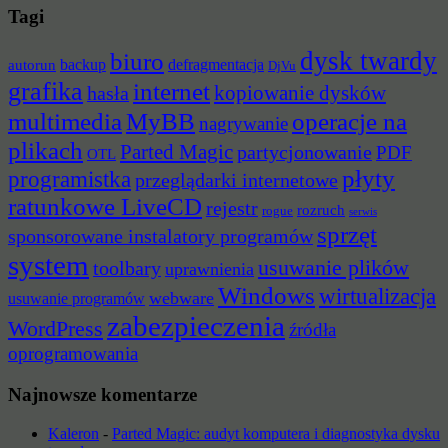
Tagi
dysk twardy
biuro
backup
defragmentacja
autorun
DjVu
grafika
internet
hasła
kopiowanie dysków
multimedia
MyBB
operacje na
nagrywanie
plikach
Parted Magic
partycjonowanie
PDF
OTL
płyty
programistka
przeglądarki internetowe
ratunkowe LiveCD
rejestr
rozruch
rogue
serwis
sprzęt
sponsorowane instalatory programów
system
usuwanie plików
toolbary
uprawnienia
Windows
wirtualizacja
webware
usuwanie programów
zabezpieczenia
WordPress
źródła
oprogramowania
Najnowsze komentarze
Kaleron
-
Parted Magic: audyt komputera i diagnostyka dysku