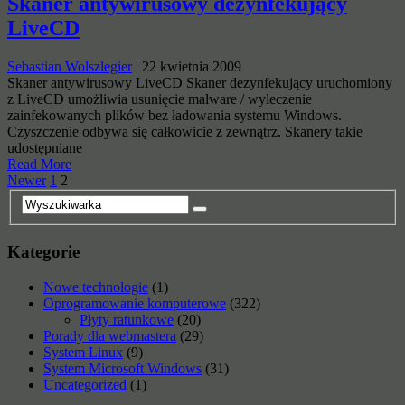
Skaner antywirusowy dezynfekujący
LiveCD
Sebastian Wolszlegier
|
22 kwietnia 2009
Skaner antywirusowy LiveCD Skaner dezynfekujący uruchomiony
z LiveCD umożliwia usunięcie malware / wyleczenie
zainfekowanych plików bez ładowania systemu Windows.
Czyszczenie odbywa się całkowicie z zewnątrz. Skanery takie
udostępniane
Read More
Stronicowanie
Newer
1
2
wpisów
Kategorie
Nowe technologie
(1)
Oprogramowanie komputerowe
(322)
Płyty ratunkowe
(20)
Porady dla webmastera
(29)
System Linux
(9)
System Microsoft Windows
(31)
Uncategorized
(1)