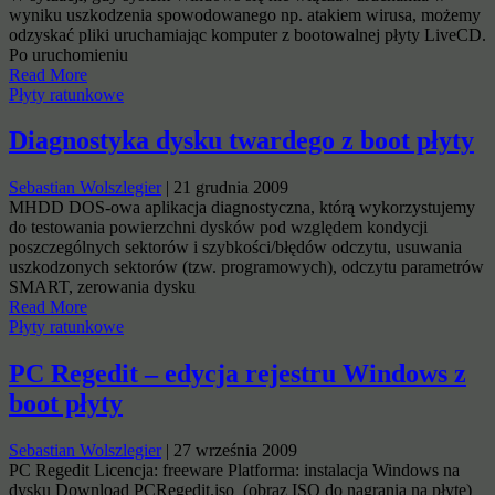
wyniku uszkodzenia spowodowanego np. atakiem wirusa, możemy
odzyskać pliki uruchamiając komputer z bootowalnej płyty LiveCD.
Po uruchomieniu
Read More
Płyty ratunkowe
Diagnostyka dysku twardego z boot płyty
Sebastian Wolszlegier
|
21 grudnia 2009
MHDD DOS-owa aplikacja diagnostyczna, którą wykorzystujemy
do testowania powierzchni dysków pod względem kondycji
poszczególnych sektorów i szybkości/błędów odczytu, usuwania
uszkodzonych sektorów (tzw. programowych), odczytu parametrów
SMART, zerowania dysku
Read More
Płyty ratunkowe
PC Regedit – edycja rejestru Windows z
boot płyty
Sebastian Wolszlegier
|
27 września 2009
PC Regedit Licencja: freeware Platforma: instalacja Windows na
dysku Download PCRegedit.iso (obraz ISO do nagrania na płytę)